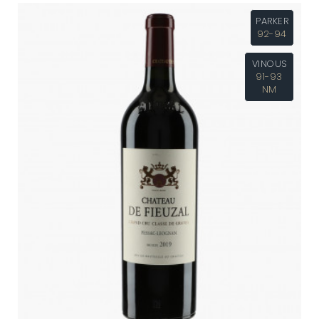
PARKER
92-94
VINOUS
91-93
NM