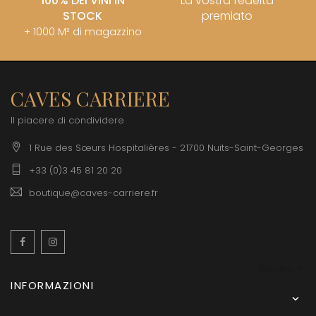
100% DEI VINI IN
La vostra fedeltà
STOCK
premiato
+ 1000 M² di magazzino
CAVES CARRIERE
Il piacere di condividere
1 Rue des Sœurs Hospitalières - 21700 Nuits-Saint-Georges
+33 (0)3 45 81 20 20
boutique@caves-carriere.fr
Facebook
Instagram
Italiano
INFORMAZIONI
