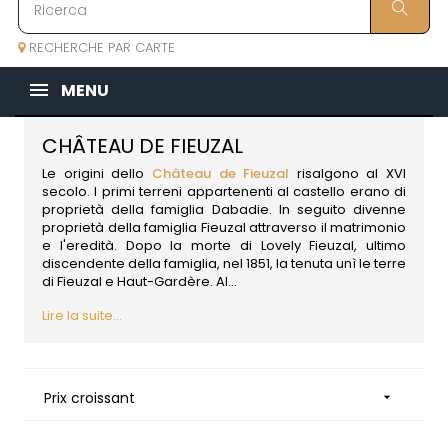
RECHERCHE PAR CARTE
MENU
CHÂTEAU DE FIEUZAL
Le origini dello
Château de Fieuzal
risalgono al XVI
secolo. I primi terreni appartenenti al castello erano di
proprietà della famiglia Dabadie. In seguito divenne
proprietà della famiglia Fieuzal attraverso il matrimonio
e l'eredità. Dopo la morte di Lovely Fieuzal, ultimo
discendente della famiglia, nel 1851, la tenuta unì le terre
di Fieuzal e Haut-Gardère. Al...
Lire la suite...
Prix croissant
