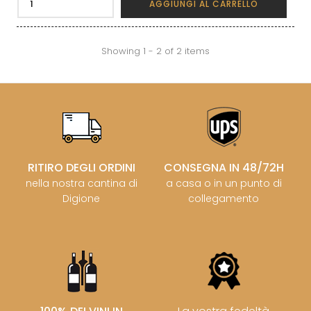
AGGIUNGI AL CARRELLO
Showing 1 - 2 of 2 items
RITIRO DEGLI ORDINI
CONSEGNA IN 48/72H
nella nostra cantina di
a casa o in un punto di
Digione
collegamento