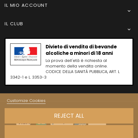
IL MIO ACCOUNT

IL CLUB

Divieto di vendita di bevande
alcoliche a minori di 18 anni
La prova dell'età è richiesta al
momento della vendita online.
CODICE DELLA SANITÀ PUBBLICA, ART. L
3342-1 e L. 3353-3
Customize Cookies
Copyright © 2024 - Caves Carrière
REJECT ALL