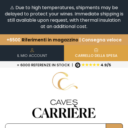
⚠️ Due to high temperatures, shipments may be
delayed to protect your wines. Immediate shipping is
still available upon request, with thermal insulation
at an additional cost.
+6500
Riferimenti in magazzino
| Consegna veloce
Avete una domanda?
+33(0)345812020
Scopri la nostra selezione di
Orizzontali e Verticali
IL MIO ACCOUNT
CARRELLO DELLA SPESA
★★★★★
+ 6000 REFERENZE IN STOCK
|
4.9/5