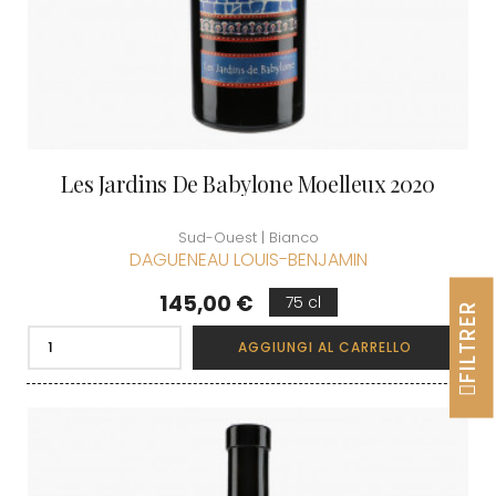
Les Jardins De Babylone Moelleux 2020
Sud-Ouest | Bianco
DAGUENEAU LOUIS-BENJAMIN
Prezzo
145,00 €
75 cl
FILTRER
AGGIUNGI AL CARRELLO