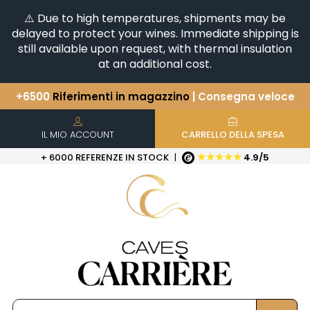
⚠️ Due to high temperatures, shipments may be
delayed to protect your wines. Immediate shipping is
still available upon request, with thermal insulation
at an additional cost.
+6500
Riferimenti in magazzino
| Consegna veloce
Avete una domanda?
+33(0)345812020
Scopri la nostra selezione di
Orizzontali e Verticali
IL MIO ACCOUNT
CARRELLO DELLA SPESA
★★★★★
+ 6000 REFERENZE IN STOCK
|
4.9/5