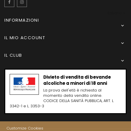
Facebook
Instagram
Italiano
INFORMAZIONI

IL MIO ACCOUNT

IL CLUB

Divieto di vendita di bevande
alcoliche a minori di 18 anni
La prova dell'età è richiesta al
momento della vendita online.
CODICE DELLA SANITÀ PUBBLICA, ART. L
3342-1 e L. 3353-3
Customize Cookies