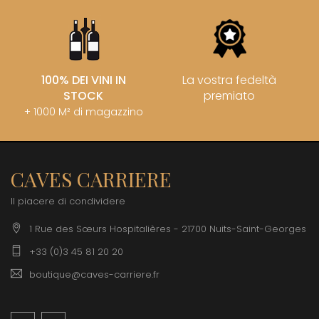
100% DEI VINI IN
La vostra fedeltà
STOCK
premiato
+ 1000 M² di magazzino
CAVES CARRIERE
Il piacere di condividere
1 Rue des Sœurs Hospitalières - 21700 Nuits-Saint-Georges
+33 (0)3 45 81 20 20
boutique@caves-carriere.fr