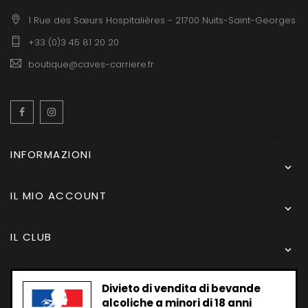
1 Rue des Sœurs Hospitalières - 21700 Nuits-Saint-Georges
+33 (0)3 45 81 20 20
boutique@caves-carriere.fr
Facebook
Instagram
Italiano
INFORMAZIONI

IL MIO ACCOUNT

IL CLUB

Divieto di vendita di bevande
alcoliche a minori di 18 anni