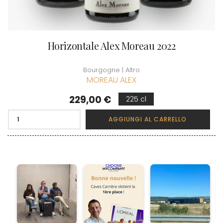
Horizontale Alex Moreau 2022
Bourgogne | Altro
MOREAU ALEX
Prezzo
229,00 €
225 cl
AGGIUNGI AL CARRELLO