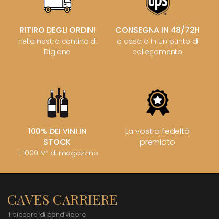
RITIRO DEGLI ORDINI
CONSEGNA IN 48/72H
nella nostra cantina di
a casa o in un punto di
Digione
collegamento
100% DEI VINI IN
La vostra fedeltà
STOCK
premiato
+ 1000 M² di magazzino
CAVES CARRIERE
Il piacere di condividere