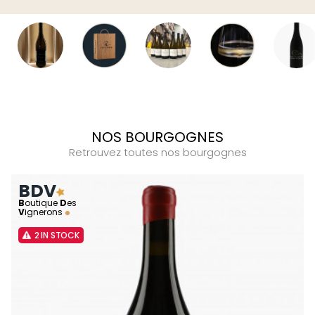
NOS BOURGOGNES
Retrouvez toutes nos bourgognes
BDV
B
outique
D
es
V
ignerons
2 IN STOCK