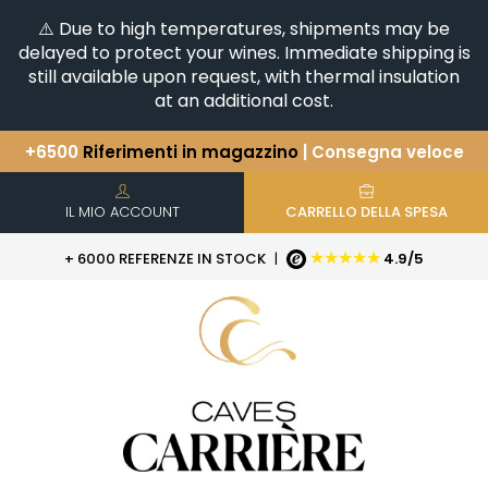
⚠️ Due to high temperatures, shipments may be
delayed to protect your wines. Immediate shipping is
still available upon request, with thermal insulation
at an additional cost.
+6500
Riferimenti in magazzino
| Consegna veloce
Avete una domanda?
+33(0)345812020
Scopri la nostra selezione di
Orizzontali e Verticali
IL MIO ACCOUNT
CARRELLO DELLA SPESA
★★★★★
+ 6000 REFERENZE IN STOCK
|
4.9/5