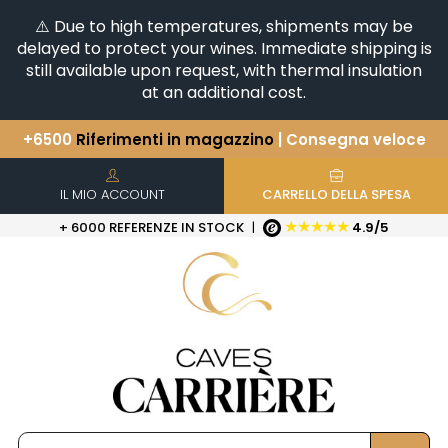
⚠️ Due to high temperatures, shipments may be
delayed to protect your wines. Immediate shipping is
still available upon request, with thermal insulation
at an additional cost.
+6500
Riferimenti in magazzino
| Consegna veloce
Avete una domanda?
+33(0)345812020
Scopri la nostra selezione di
Orizzontali e Verticali
IL MIO ACCOUNT
CARRELLO DELLA SPESA
★★★★★
+ 6000 REFERENZE IN STOCK
|
4.9/5