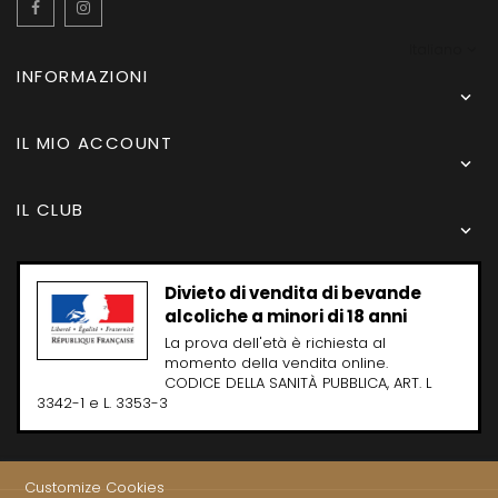
Facebook
Instagram
Italiano
INFORMAZIONI

IL MIO ACCOUNT

IL CLUB

Divieto di vendita di bevande
alcoliche a minori di 18 anni
La prova dell'età è richiesta al
momento della vendita online.
CODICE DELLA SANITÀ PUBBLICA, ART. L
3342-1 e L. 3353-3
Customize Cookies