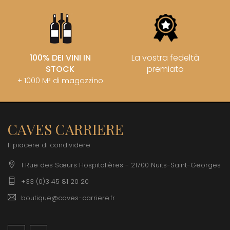
100% DEI VINI IN
La vostra fedeltà
STOCK
premiato
+ 1000 M² di magazzino
CAVES CARRIERE
Il piacere di condividere
1 Rue des Sœurs Hospitalières - 21700 Nuits-Saint-Georges
+33 (0)3 45 81 20 20
boutique@caves-carriere.fr