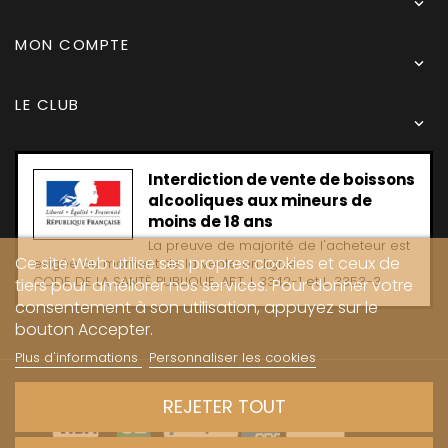

MON COMPTE

LE CLUB

Interdiction de vente de boissons
alcooliques aux mineurs de
moins de 18 ans
La preuve de majorité de l'acheteur est
Ce site Web utilise ses propres cookies et ceux de
exigée au moment de la vente en ligne
CODE DE LA SANTË PUBLIQUE, ART. L 3342-1 et L. 3353-3
tiers pour améliorer nos services. Pour donner votre
consentement à son utilisation, appuyez sur le
bouton Accepter.
Plus d'informations
Personnaliser les cookies
Copyright © 2024 - Caves Carrière
REJETER TOUT