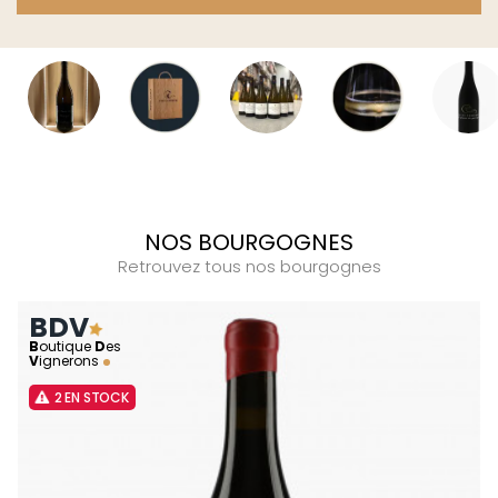
NOS BOURGOGNES
Retrouvez tous nos bourgognes
BDV
B
outique
D
es
V
ignerons
2 EN STOCK