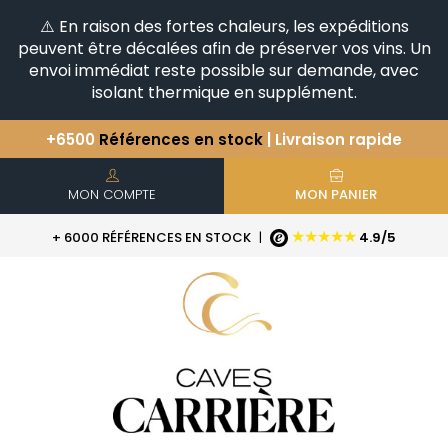
⚠️ En raison des fortes chaleurs, les expéditions
peuvent être décalées afin de préserver vos vins. Un
envoi immédiat reste possible sur demande, avec
isolant thermique en supplément.
Vous avez une question ?
+33(0)345812020
Découvrez notre sélection
d'Horizontales & Verticales
+6500
Références en stock
| Livraison rapide
MON COMPTE
MON PANIER
★★★★★
+ 6000 RÉFÉRENCES EN STOCK
|
4.9/5