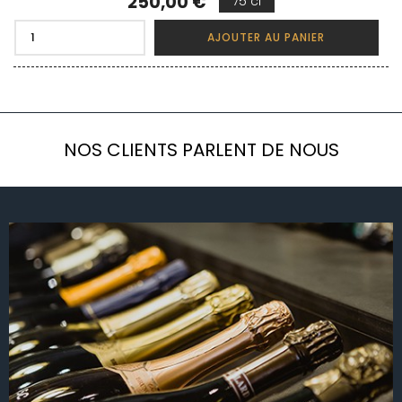
Prix
250,00 €
75 cl
AJOUTER AU PANIER
NOS CLIENTS PARLENT DE NOUS