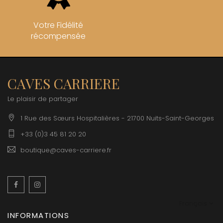
Votre Fidélité
récompensée
CAVES CARRIERE
Le plaisir de partager
1 Rue des Sœurs Hospitalières - 21700 Nuits-Saint-Georges
+33 (0)3 45 81 20 20
boutique@caves-carriere.fr
Facebook
Instagram
Français
INFORMATIONS