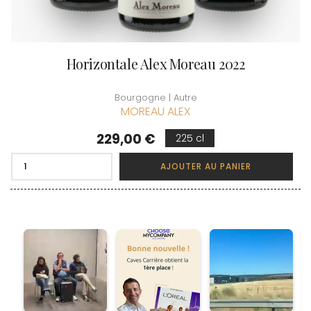
Horizontale Alex Moreau 2022
Bourgogne | Autre
MOREAU ALEX
Prix
229,00 €
225 cl
AJOUTER AU PANIER