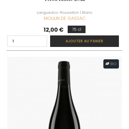
Languedoc-Roussillon | Blanc
MOULIN DE GASSAC
Prix
12,00 €
75 cl
AJOUTER AU PANIER
BIO