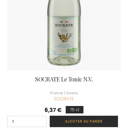
SOCRATE Le Tonic N.V.
France | Divers
SOCRATE
Prix
6,37 €
75 cl
AJOUTER AU PANIER