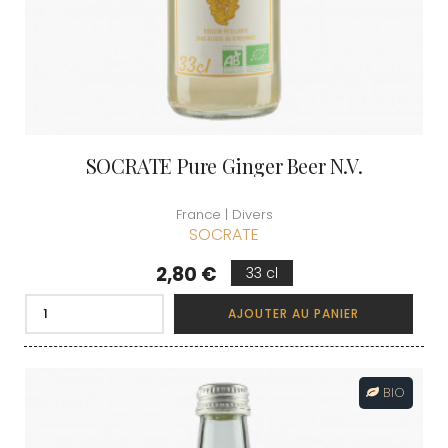
SOCRATE Pure Ginger Beer N.V.
France | Divers
SOCRATE
Prix
2,80 €
33 cl
AJOUTER AU PANIER
BIO