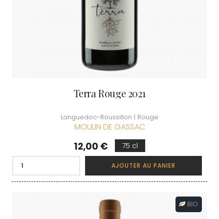
Terra Rouge 2021
Languedoc-Roussillon | Rouge
MOULIN DE GASSAC
Prix
12,00 €
75 cl
AJOUTER AU PANIER
BIO