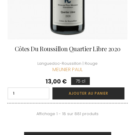
Côtes Du Roussillon Quartier Libre 2020
Languedoc-Roussillon | Rouge
MEUNIER PAUL
Prix
13,00 €
75 cl
AJOUTER AU PANIER
Affichage 1 - 18 sur 881 produits