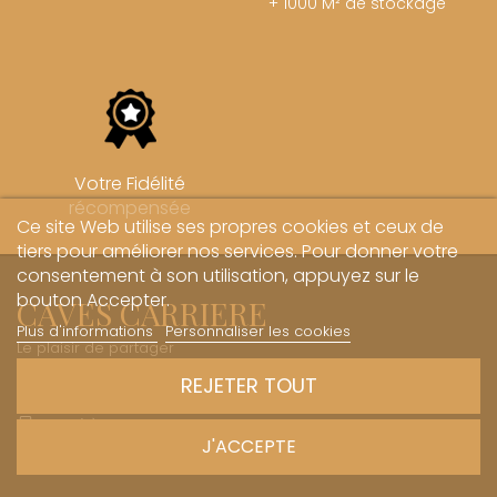
+ 1000 M² de stockage
Votre Fidélité
récompensée
Ce site Web utilise ses propres cookies et ceux de
tiers pour améliorer nos services. Pour donner votre
consentement à son utilisation, appuyez sur le
bouton Accepter.
CAVES CARRIERE
Plus d'informations
Personnaliser les cookies
Le plaisir de partager
REJETER TOUT
1 Rue des Sœurs Hospitalières - 21700 Nuits-Saint-Georges
+33 (0)3 45 81 20 20
J'ACCEPTE
boutique@caves-carriere.fr