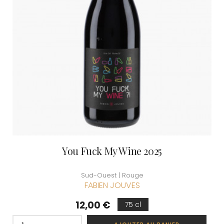
You Fuck My Wine 2025
Sud-Ouest | Rouge
FABIEN JOUVES
Prix
12,00 €
75 cl