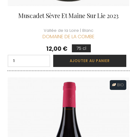
Muscadet Sèvre Et Maine Sur Lie 2023
Vallée de la Loire | Blanc
DOMAINE DE LA COMBE
Prix
12,00 €
75 cl
AJOUTER AU PANIER
BIO