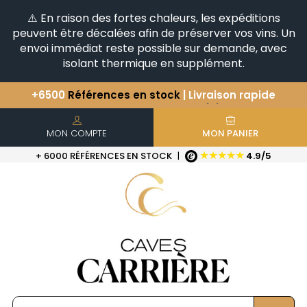
⚠️ En raison des fortes chaleurs, les expéditions
peuvent être décalées afin de préserver vos vins. Un
envoi immédiat reste possible sur demande, avec
isolant thermique en supplément.
Vous avez une question ?
+33(0)345812020
Découvrez notre sélection
d'Horizontales & Verticales
+6500
Références en stock
| Livraison rapide
MON COMPTE
MON PANIER
★★★★★
+ 6000 RÉFÉRENCES EN STOCK
|
4.9/5