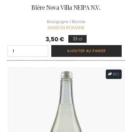
Bière Nova Villa NEIPA N.V.
Bourgogne | Blonde
MAISON ROMANE
Prix
3,50 €
33 cl
AJOUTER AU PANIER
BIO