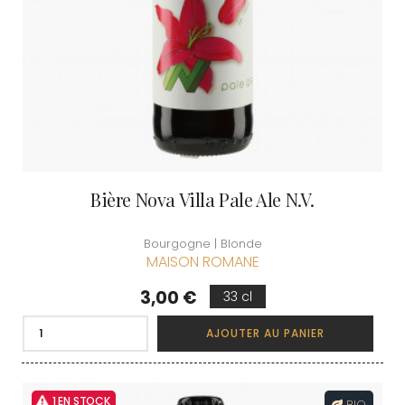
Bière Nova Villa Pale Ale N.V.
Bourgogne | Blonde
MAISON ROMANE
Prix
3,00 €
33 cl
AJOUTER AU PANIER
1 EN STOCK
BIO