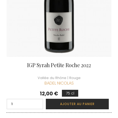
IGP Syrah Petite Roche 2022
Vallée du Rhône | Rouge
BADEL NICOLAS
Prix
12,00 €
75 cl
AJOUTER AU PANIER