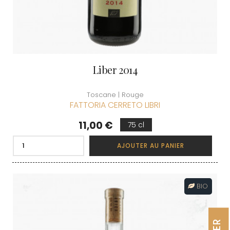
Liber 2014
Toscane | Rouge
FATTORIA CERRETO LIBRI
Prix
11,00 €
75 cl
AJOUTER AU PANIER
BIO