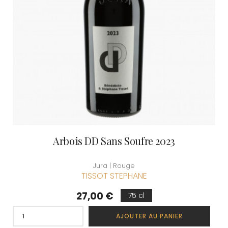
Arbois DD Sans Soufre 2023
Jura | Rouge
TISSOT STEPHANE
Prix
27,00 €
75 cl
AJOUTER AU PANIER