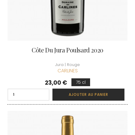
Côte Du Jura Poulsard 2020
Jura | Rouge
CARLINES
Prix
23,00 €
75 cl
AJOUTER AU PANIER