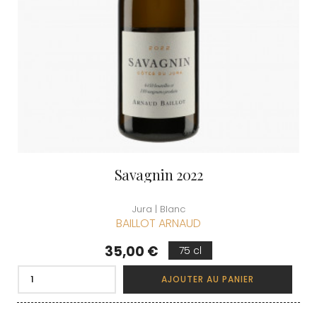
Savagnin 2022
Jura | Blanc
BAILLOT ARNAUD
Prix
35,00 €
75 cl
AJOUTER AU PANIER