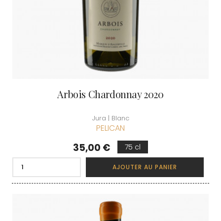
Arbois Chardonnay 2020
Jura | Blanc
PELICAN
Prix
35,00 €
75 cl
AJOUTER AU PANIER