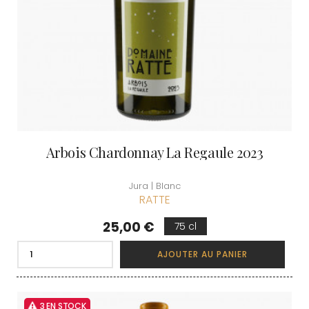
Arbois Chardonnay La Regaule 2023
Jura | Blanc
RATTE
Prix
25,00 €
75 cl
AJOUTER AU PANIER
3 EN STOCK