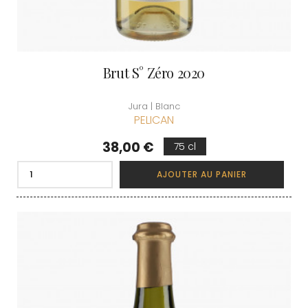
Brut S° Zéro 2020
Jura | Blanc
PELICAN
Prix
38,00 €
75 cl
AJOUTER AU PANIER