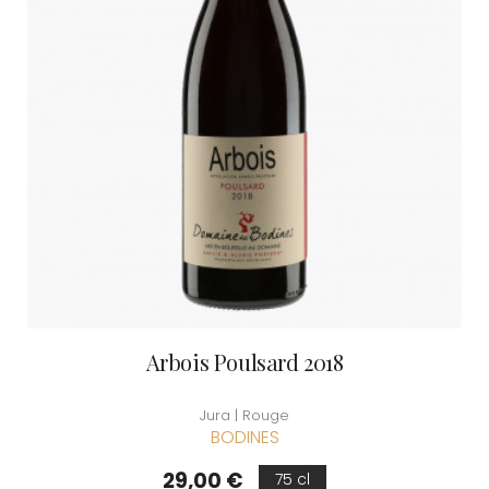
Arbois Poulsard 2018
Jura | Rouge
BODINES
Prix
29,00 €
75 cl