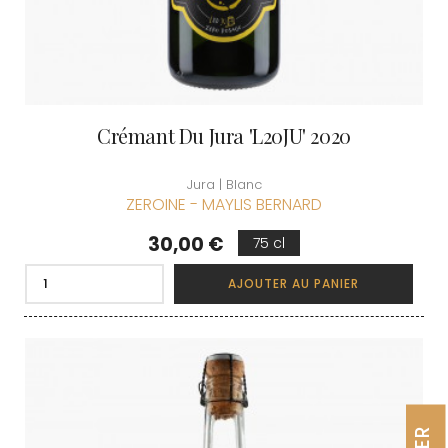
Crémant Du Jura 'L20JU' 2020
Jura | Blanc
ZEROINE - MAYLIS BERNARD
Prix
30,00 €
75 cl
AJOUTER AU PANIER