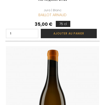
Jura | Blanc
BAILLOT ARNAUD
Prix
35,00 €
75 cl
AJOUTER AU PANIER