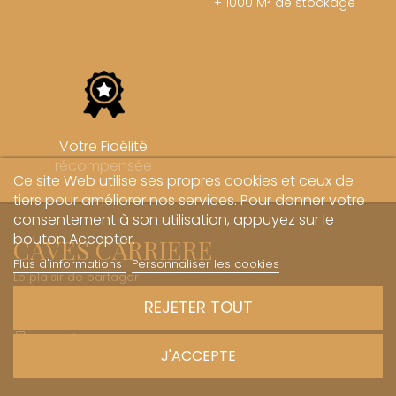
+ 1000 M² de stockage
Votre Fidélité
récompensée
Ce site Web utilise ses propres cookies et ceux de
tiers pour améliorer nos services. Pour donner votre
consentement à son utilisation, appuyez sur le
bouton Accepter.
CAVES CARRIERE
Plus d'informations
Personnaliser les cookies
Le plaisir de partager
REJETER TOUT
1 Rue des Sœurs Hospitalières - 21700 Nuits-Saint-Georges
+33 (0)3 45 81 20 20
J'ACCEPTE
boutique@caves-carriere.fr