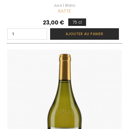
Jura | Blanc
RATTE
Prix
23,00 €
75 cl
AJOUTER AU PANIER