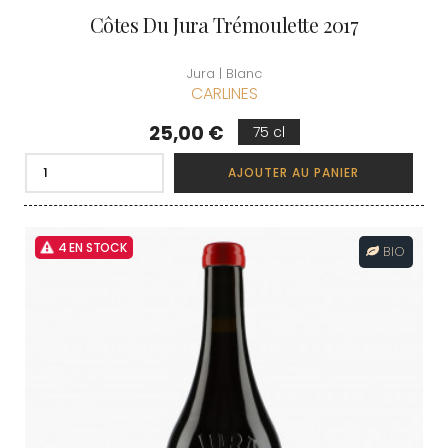
Côtes Du Jura Trémoulette 2017
Jura | Blanc
CARLINES
Prix
25,00 €
75 cl
AJOUTER AU PANIER
4 EN STOCK
BIO