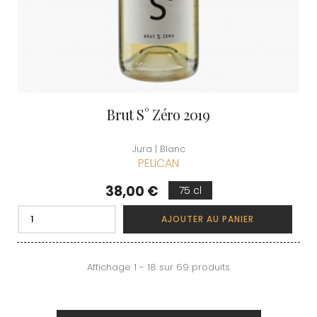
Brut S° Zéro 2019
Jura | Blanc
PELICAN
Prix
38,00 €
75 cl
AJOUTER AU PANIER
Affichage 1 - 18 sur 69 produits