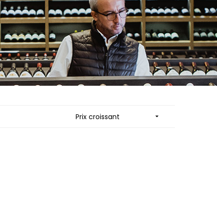
ES
MORTET DENIS
QUELINE
MUGNERET-GIBOURG
MUGNIER JACQUES-FREDERIC
 JB
MUZARD LUCIEN
N
NAUDIN-FERRAND
VIER
NICOLAS
ARD ET FILS
NOELLAT GEORGES
NOELLAT MICHEL
RAINE
NOURRISSAT
RONDE - ANTOINE
P
LA BIGNE
PACALET PHILIPPE
Prix croissant

RE
PAQUET AGNES
ICHEL
PARCELLAIRES DE SAULX
PASCAL JOSEPH
 FRANCOIS
PATAILLE LAURENT
 NICOLE
PATAILLE SYLVAIN
PATTES-LOUP - THOMAS PICO
RT
PAVELOT
OT
PERDRIX
ORIOT
PERNOT ALVINA
EUX ROLAND
PERNOT PAUL
UCIEN
PERROT-MINOT