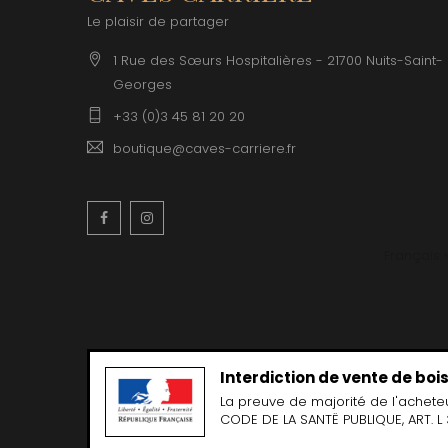
CLERGET
Le plaisir de partager
CLOS DE 
CLOS DU
1 Rue des Sœurs Hospitalières - 21700 Nuits-Saint-
CLOS SA
Georges
COCHE F
COCHE-
+33 (0)3 45 81 20 20
COFFINE
COLIN B
boutique@caves-carriere.fr
COLIN J
COLIN M
COLIN S
Facebook
Instagram
COLIN-M
Français
Interdiction de vente de bo
La preuve de majorité de l'achete
CODE DE LA SANTË PUBLIQUE, ART. L 