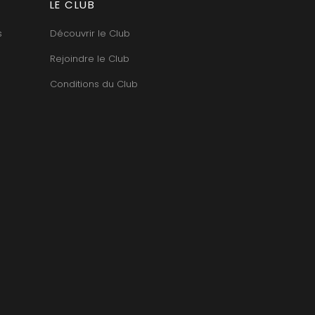
LE CLUB
TUPINIER-BAUTISTA
BERT
V
RNARD
s
Découvrir le Club
ROLINE
VAN CANNEYT CHARLES
AN-MARC
VAN-CANNEYT CHARLES
Rejoindre le Club
RC
VAROILLES
RRE
VIGNES DU MAYNES
Conditions du Club
VAIN
VIOLOT-GUILLEMARD JOANNES
OMAS
VITTEAUT-ALBERTI
ANC
VOCORET ELENI & EDOUARD
FFINET
VOILLOT JOSEPH
OLAS
VOUGERAIE