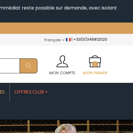
i immédiat reste possible sur demande, avec isolant
|
+33(0)345812020
Français
0
MON COMPTE
MON PANIER
ES
OFFRES CLUB
PATRICK
MOROT ALBERT