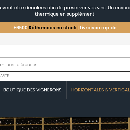
peuvent être décalées afin de préserver vos vins. Un envo
thermique en supplément.
+6500
Références en stock
| Livraison rapide
Vous avez une question ?
+33(0)345812020
Découvrez notre sélection
d'Horizontales & Verticales
ARTE
BOUTIQUE DES VIGNERONS
HORIZONTALES & VERTICAL
MOREAU
COMTE SENARD
JAVILLIER 