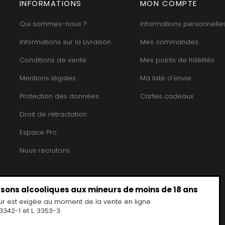
HEILLY-HUBERDEAU
INFORMATIONS
MON COMPTE
 YVON
MORET HU
HEITZ ARMAND
LA CHAPELLE
MOREY BE
HENRY MARTHE
Qui sommes-nous ?
Informations personnelle
 MOULIN AUX MOINES
MOREY CA
HERESZTYN-MAZZINI
INT JOSEPH
MOREY JE
HERITIERS DU COMTE LAFON
Informations sur la Livraison
Mes commandes
ABIEN
MOREY MA
HOSPICES DE BEAUNE
DURY
MOREY PIE
HUDELOT-NOELLAT
Conditions de vente
Mes points de fidélités
T-DUVERNAY
MOREY SYL
HUMBERT FRERES
RUNO
MOREY TH
Mentions légales
Ma liste d'envie
J
OSEPH
MOREY-BL
JACQUESON PAUL
ARC
MOREY-CO
Protection des données
Cartes cadeaux
JADOT LOUIS
IMON
MORIN NIC
JAEGER-DEFAIX
OREY PIERRE-YVES
Droit de rétractation
Espace Pro
Nous recrutons
issons alcooliques aux mineurs de moins de 18 ans
ur est exigée au moment de la vente en ligne
3342-1 et L. 3353-3