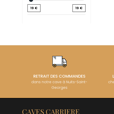
BZIKOT P
19
€
19
€
C
CAMUS
CATHIAR
CELLIER 
CHABLIS
CHABLIS
CHAMPY 
CHANDON
CHARTON
PIERRE
CHATEAU
CHATEA
CHATEAU
CHAVY J
RETRAIT DES COMMANDES
CHAVY P
dans notre cave à Nuits-Saint-
che
CHAVY-
Georges
CHEURLI
CHEVILL
CHEZEA
CHÂTEAU
CLAIR B
CAVES CARRIERE
CLERGET