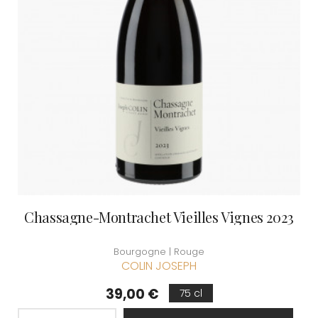
Chassagne-Montrachet Vieilles Vignes 2023
Bourgogne | Rouge
COLIN JOSEPH
Prix
39,00 €
75 cl