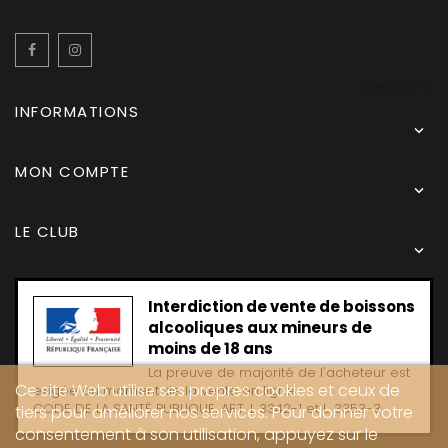
Facebook
Instagram
Français
INFORMATIONS

MON COMPTE

LE CLUB

Interdiction de vente de boissons
alcooliques aux mineurs de
moins de 18 ans
La preuve de majorité de l'acheteur est
Ce site Web utilise ses propres cookies et ceux de
exigée au moment de la vente en ligne
CODE DE LA SANTË PUBLIQUE, ART. L 3342-1 et L. 3353-3
tiers pour améliorer nos services. Pour donner votre
consentement à son utilisation, appuyez sur le