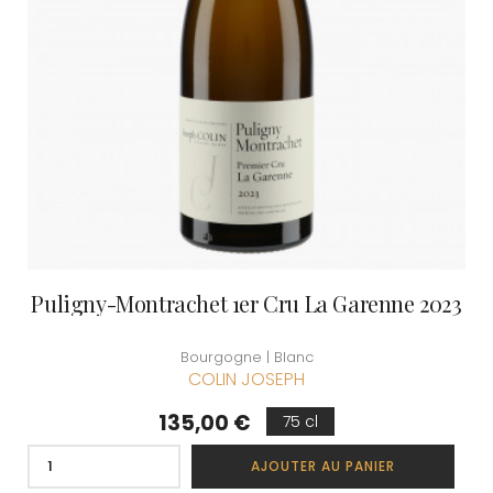
Puligny-Montrachet 1er Cru La Garenne 2023
Bourgogne | Blanc
COLIN JOSEPH
Prix
135,00 €
75 cl
AJOUTER AU PANIER