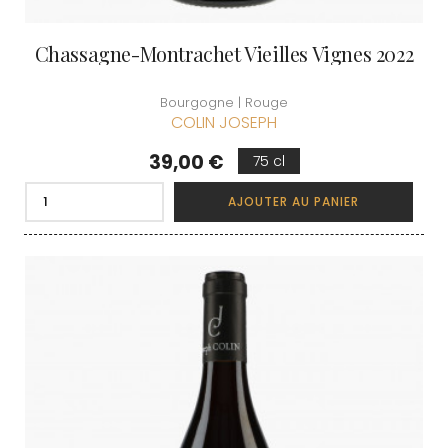
Chassagne-Montrachet Vieilles Vignes 2022
Bourgogne | Rouge
COLIN JOSEPH
Prix
39,00 €
75 cl
AJOUTER AU PANIER