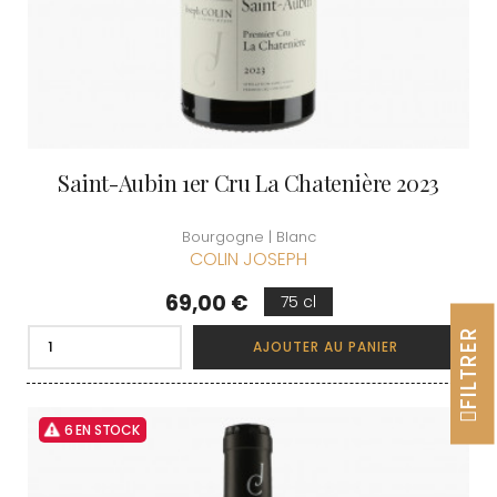
Saint-Aubin 1er Cru La Chatenière 2023
Bourgogne | Blanc
COLIN JOSEPH
Prix
69,00 €
75 cl
FILTRER
AJOUTER AU PANIER
6 EN STOCK