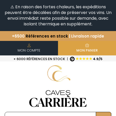
⚠️ En raison des fortes chaleurs, les expéditions
peuvent être décalées afin de préserver vos vins. Un
envoi immédiat reste possible sur demande, avec
isolant thermique en supplément.
+6500
Références en stock
| Livraison rapide
Vous avez une question ?
+33(0)345812020
Découvrez notre sélection
d'Horizontales & Verticales
MON COMPTE
MON PANIER
★★★★★
+ 6000 RÉFÉRENCES EN STOCK
|
4.9/5