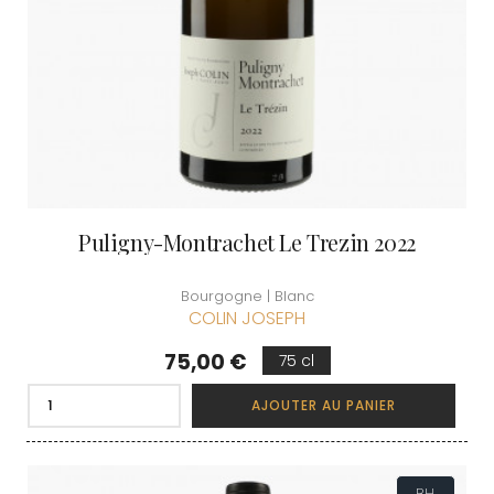
Puligny-Montrachet Le Trezin 2022
Bourgogne | Blanc
COLIN JOSEPH
Prix
75,00 €
75 cl
AJOUTER AU PANIER
BH