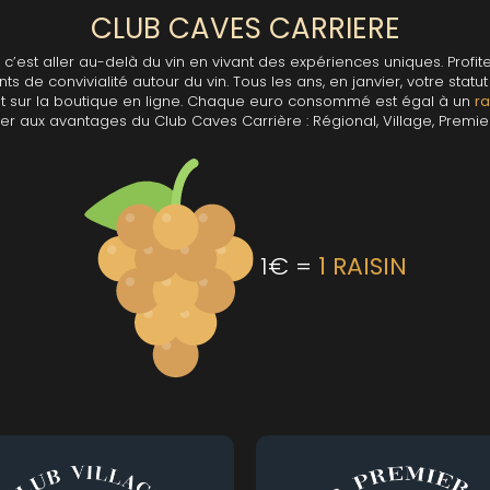
COMTES LAFON
JAYER GILL
CLUB CAVES CARRIERE
CONFURON JEAN-JACQUES
JAYER JAC
 MICHAUT GUILLAUME
COQUARD LOISON FLEUROT
JEANNOT
c’est aller au-delà du vin en vivant des expériences uniques. Profit
JESSIAUME
D
 de convivialité autour du vin. Tous les ans, en janvier, votre stat
VILLAINE
JOBLOT
DAMPT
t sur la boutique en ligne. Chaque euro consommé est égal à un
ra
 STEPHANE
JOLIET
DANCER THEO
r aux avantages du Club Caves Carrière : Régional, Village, Premie
 FILS
JOUAN OLI
DANCER VINCENT
EON
JULIEN GER
DARVIOT-PERRIN
L
DAUVISSAT JEAN & FILS
DAUVISSAT RENE & VINCENT
LA COMMA
-LACHAUX
DE COURCEL
LA PIERRE 
DE MONTILLE
LEPETIT DE 
T AURORE
1€ =
1 RAISIN
DE SUREMAIN ERIC
LABET PIER
T JEAN-CLAUDE
DEFAIX BERNARD
LAFARGE M
ET-MONNOT
DELAGRANGE HENRI
LAHAYE
-LEGROS
DIDON
LAMARCHE
 ARNAUD
DOMAINE DE LA CRAS
LAMARCHE
 VAN CANNEYT LAURE
DOMAINE DE LA TOUR PENET
LAMBRAYS
-CURTET
DOMAINE DES CHEZEAUX
LAMY HUBE
-CURTET (made by
DROIN JEAN PAUL & BENOIT
LAMY-PILL
DROUHIN JOSEPH
 Roulot)
LAUNAY-H
DROUHIN-LAROZE
MILLOT
LAVANTUR
DROUHIN-VAUDON
LE MOINE L