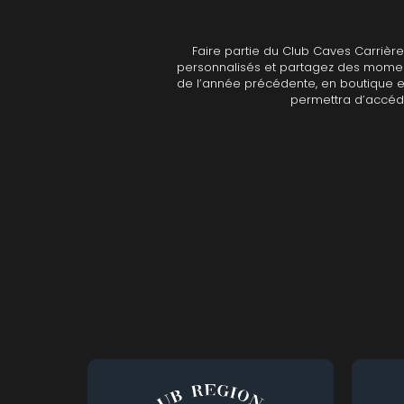
4
47N3E -
A
Faire partie du Club Caves Carrière 
personnalisés et partagez des moments
A & P DE 
de l’année précédente, en boutique e
ALADAME
permettra d’accéde
AMIOT ET
AMIOT L
ARLAUD
ARLOT
ARNOUX
B
BACHELE
BACHELE
BACHEL
BACHEY
BAILLOT
BAILLOT
BALLAND
BALLAND
Domaine
BALLOT-
BART