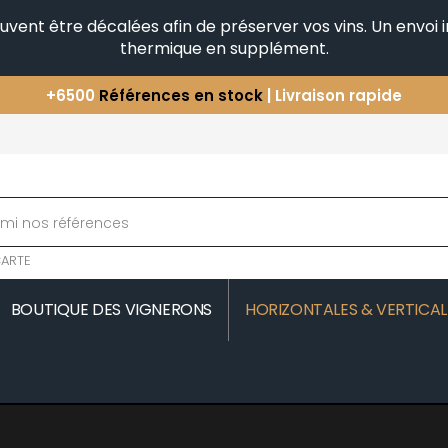
peuvent être décalées afin de préserver vos vins. Un envo
thermique en supplément.
+6500
Références en stock
| Livraison rapide
Vous avez une question ?
+33(0)345812020
Découvrez notre sélection
d'Horizontales & Verticales
ARTE
BOUTIQUE DES VIGNERONS
HORIZONTALES & VERTICAL
MOREAU
COMTE SENARD
JAVILLIER 