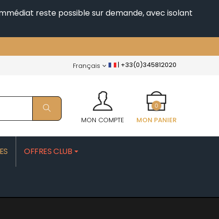
i immédiat reste possible sur demande, avec isolant
|
+33(0)345812020
Français
0
MON COMPTE
MON PANIER
ES
OFFRES CLUB
PATRICK
MOROT ALBERT