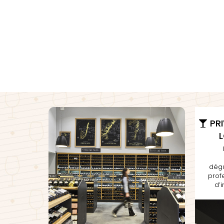
CLERGET
CLOS DE 
CLOS DU
CLOS SA
COCHE F
COCHE-
COFFINE
COLIN B
COLIN J
COLIN M
COLIN S
COLIN-M
PRI
dégu
prof
d’