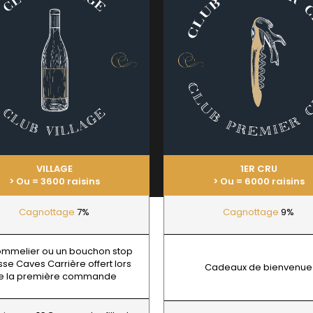
DUBUET-BOILLOT
 JACQUES
LE NID - FA
DUGAT CLAUDE
ALINE
LEBREUIL J
DUJAC
 ROGER
LEBREUIL P
DUJARDIN
E
LECHENEAUT
DUPLESSIS GERARD
OURT ADRIEN
LEROUX BE
DUPONT-FAHN
U FRANCOIS
LEROY DOM
DUREUIL-JANTHIAL
EMOT
LEROY MAI
DUROCHE DOMAINE
-SIMON
LES COCO
DUROCHE PIERRE & MARIANNE
LIENHARDT
ARC-ANTONIN
E
LIGER-BELA
 THOMAS
LIGNIER HU
ECLECTIK
T ERIC
LIGNIER MI
ENGEL RENE
HENRI
LIGNIER-M
ENTE ARNAUD
VILLAGE
1ER CRU
 JEAN-MARC
LIVERA PHI
ESMONIN SYLVIE
> Ou = 3600 raisins
> Ou = 6000 raisins
 FRERE & SOEUR
LOISEAU
F
 PIERRE
LORENZON
Cagnottage
7%
Cagnottage
9%
N
FAIVELEY
M
T
FAMILLE MATROT
MAGNIEN H
D AINE
FELETTIG
MAISON EN 
ommelier ou un bouchon stop
D PERE & FILS
FELIX-HELIX
MAISON G
se Caves Carrière offert lors
IERRICK
FERRET J.A
Cadeaux de bienvenue
e la première commande
MAISON R
 RENE
FEVRE WILLIAM
MALDANT-
AU MICHEL
FONTAINE-GAGNARD
MALLARD M
 NICOLAS
FORNEROL DIDIER