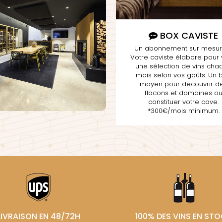
BOX CAVISTE
Un abonnement sur mesure
Votre caviste élabore pour
une sélection de vins cha
mois selon vos goûts. Un 
moyen pour découvrir d
flacons et domaines o
constituer votre cave.
*300€/mois minimum.
LIVRAISON EN 48/72H
100% DES VINS EN ST