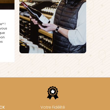
* !
 vous
que
bon
es
u
OCK
Votre Fidélité