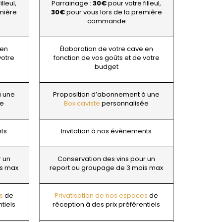
ROULOT
ICHARD
lleul,
Parrainage :
30€
pour votre filleul,
ROULOT JEAN-MARC
-GRILLOT
emière
30€
pour vous lors de la première
ROUMIER CHRISTOPHE
commande
'ANGERVILLE
ROUMIER GEORGES
ERRE
ROUMIER LAURENT
IERRY & PASCALE
ROUSSEAU ARMAND
 en
Élaboration de votre cave en
UZET
ROUX
votre
fonction de vos goûts et de votre
ET Frère & Soeur
ROY ELODIE
budget
ET Frère & Soeurs
S
-GERMAIN
SAINTE-MADELEINE
à une
Proposition d’abonnement à une
SAUZET ETIENNE
ée
Box caviste
personnalisée
FRANCOIS
T
AN-MARC
TARDY JEAN & FILS
 R
nts
Invitation à nos évènements
TESSIER
D-MUGNERET
THIBERT
E-DOUHAIRET-
THIRIET CAMILLE
T
r un
Conservation des vins pour un
THOMAS-COLLARDOT
LEX
is max
report ou groupage de 3 mois max
TOLLOT-BEAUT
RNARD ET FILS
TRAPET PERE & FILS
HRISTIAN
TRAPET PIERRE & LOUIS
AVID
s
de
Privatisation de nos espaces
de
TRICOT M-J
AN & FILS
tiels
réception à des prix préférentiels
TRUCHETET
AUDET
TRUCHETET MORGAN
VID