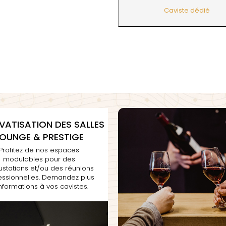
HEILLY-HUBERDEAU
 YVON
MORET HU
HEITZ ARMAND
Caviste dédié
LA CHAPELLE
MOREY BE
HENRY MARTHE
 MOULIN AUX MOINES
MOREY CA
HERESZTYN-MAZZINI
INT JOSEPH
MOREY JE
HERITIERS DU COMTE LAFON
ABIEN
MOREY MA
HOSPICES DE BEAUNE
DURY
MOREY PIE
HUDELOT-NOELLAT
T-DUVERNAY
MOREY SYL
HUMBERT FRERES
RUNO
MOREY TH
J
OSEPH
MOREY-BL
JACQUESON PAUL
ARC
MOREY-CO
JADOT LOUIS
IMON
MORIN NIC
JAEGER-DEFAIX
OREY PIERRE-YVES
VATISATION DES SALLES
LOUNGE & PRESTIGE
Profitez de nos espaces
modulables pour des
stations et/ou des réunions
essionnelles. Demandez plus
informations à vos cavistes.