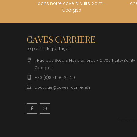
dans notre cave à Nuits-Saint-
che
Georges
CAVES CARRIERE
Le plaisir de partager
1 Rue des Sœurs Hospitalières - 21700 Nuits-Saint-
Georges
+33 (0)3 45 81 20 20
boutique@caves-carriere.fr
Facebook
Instagram
Français