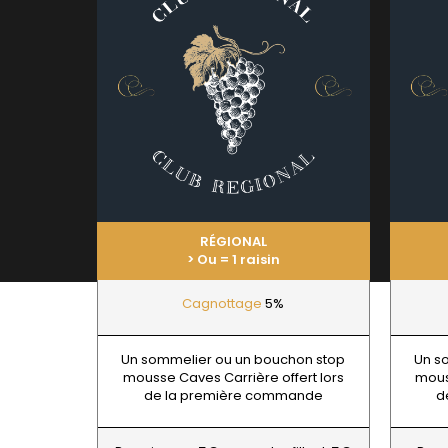
BAVARD
BEAUNE 
BELLAND
BELLEVILL
BERLANC
BERTHEA
BERTHEL
BILLAUD
BINAUME
BLAIN M
BOCCON
BOIGELO
BOILLOT 
RÉGIONAL
BOILLOT
> Ou = 1 raisin
BOISSON
BOISSON
Cagnottage
5%
BONGRA
BORGEO
BOUCHAR
Un sommelier ou un bouchon stop
Un s
BOUCHAR
mousse Caves Carrière offert lors
mous
BOULEY P
de la première commande
d
BOUVIER
BOUZERE
BURGUET