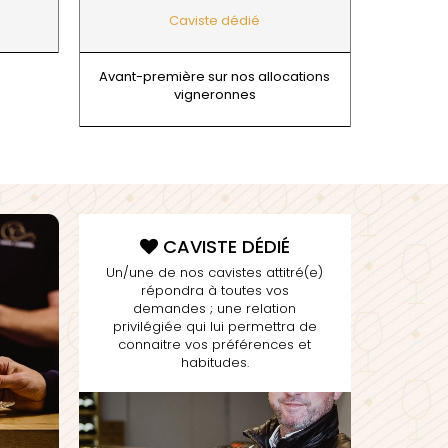
TUPINIER-BAUTISTA
BERT
Caviste dédié
V
RNARD
ROLINE
VAN CANNEYT CHARLES
AN-MARC
Avant-première sur nos allocations
VAN-CANNEYT CHARLES
RC
vigneronnes
VAROILLES
RRE
VIGNES DU MAYNES
VAIN
VIOLOT-GUILLEMARD JOANNES
OMAS
VITTEAUT-ALBERTI
ANC
VOCORET ELENI & EDOUARD
FFINET
VOILLOT JOSEPH
OLAS
VOUGERAIE
CAVISTE DÉDIÉ
Un/une de nos cavistes attitré(e)
répondra à toutes vos
demandes ; une relation
privilégiée qui lui permettra de
connaitre vos préférences et
habitudes.