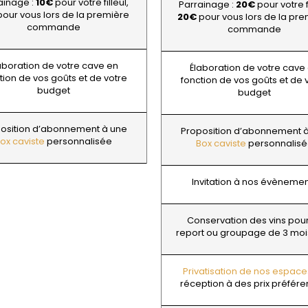
ainage :
10€
pour votre filleul,
MANIERE R
Parrainage :
20€
pour votre fi
ERE & FILS
G
our vous lors de la première
MARCHAND
20€
pour vous lors de la pr
GALEYRAND JERÔME
commande
commande
MARQUIS D
GAMBAL ALEX
MATROT PI
D SYLVAIN
GARAUDET FLORENT
MATROT TH
aboration de votre cave en
AUX MOINES
GARENNE
Élaboration de votre cave
MEO-CAM
tion de vos goûts et de votre
IENNE
GENOT-BOULANGER
fonction de vos goûts et de 
MEO-CAMUZ
budget
IENNE - ICAUNA
GERMAIN HENRI
budget
MEO-CAMUZ
BORIS
GIBOURG ROBERT
MERLIN
 DE BRIAILLES
GIRARDIN PIERRE
MESSAGER
osition d’abonnement à une
Proposition d’abonnement 
 VINCENT & JEAN-
GIRARDIN VINCENT
MIA
ox caviste
personnalisée
Box caviste
personnalis
GIROUD CAMILLE
MIKULSKI 
GLANTENAY THIERRY
MILLOT JE
 DE LA TOUR
GOUGES HENRI
MINIERE F &
U DE MARSANNAY
Invitation à nos évèneme
GRAS ALAIN
MONGEAR
 DE MEURSAULT
GRIVOT JEAN
MONTHELI
EAN-LOUIS
GROFFIER ROBERT PERE & FILS
AUL
PORCHERE
Conservation des vins pou
GROS ANNE
CHOUET
MOREAU A
report ou groupage de 3 mo
GUILLON JEAN-MICHEL
N NOELLAT Maxime
MOREAU BE
GUY BOCARD
ON ROBERT
MOREAU C
GUYON JEAN-PIERRE
UX JEROME
MOREAU D
Privatisation de nos espace
 DE CHAMIREY
H
MOREAU JE
réception à des prix préféren
RUNO
MOREAU-N
HARMAND-GEOFFROY
 CHRISTIAN
MORET DA