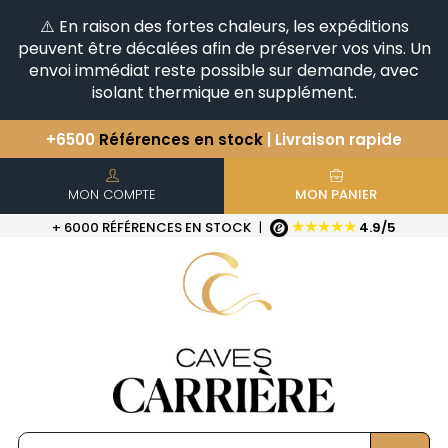
⚠️ En raison des fortes chaleurs, les expéditions
peuvent être décalées afin de préserver vos vins. Un
envoi immédiat reste possible sur demande, avec
isolant thermique en supplément.
+6500
Références en stock
| Livraison rapide
Vous avez une question ?
+33(0)345812020
Découvrez notre sélection
d'Horizontales & Verticales
MON COMPTE
MON PANIER
★★★★★
+ 6000 RÉFÉRENCES EN STOCK
|
4.9/5