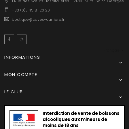
1 Rue des Sœurs Hospitalières - 21700 Nuits-Saint-Georges
+33 (0)3 45 81 20 20
boutique@caves-carriere.fr
Facebook
Instagram
Français
INFORMATIONS

MON COMPTE

LE CLUB

Interdiction de vente de boissons
alcooliques aux mineurs de
moins de 18 ans