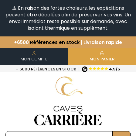
⚠️ En raison des fortes chaleurs, les expéditions
peuvent être décalées afin de préserver vos vins. Un
envoi immédiat reste possible sur demande, avec
isolant thermique en supplément.
+6500
Références en stock
| Livraison rapide
Vous avez une question ?
+33(0)345812020
Découvrez notre sélection
d'Horizontales & Verticales
MON COMPTE
MON PANIER
★★★★★
+ 6000 RÉFÉRENCES EN STOCK
|
4.9/5