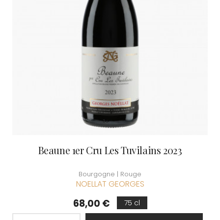
Beaune 1er Cru Les Tuvilains 2023
Bourgogne | Rouge
NOELLAT GEORGES
Prix
68,00 €
75 cl