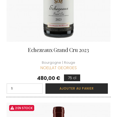
Echezeaux Grand Cru 2023
Bourgogne | Rouge
NOELLAT GEORGES
Prix
480,00 €
75 cl
AJOUTER AU PANIER
2 EN STOCK