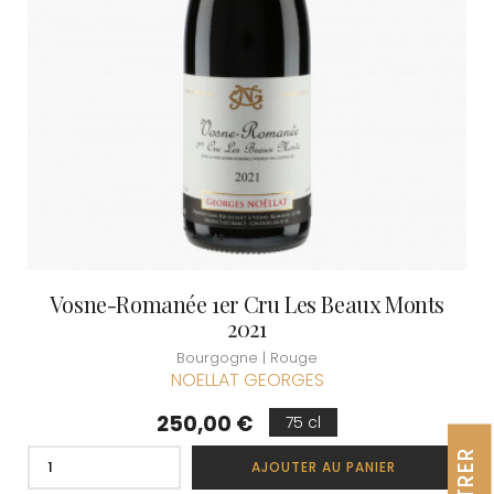
Vosne-Romanée 1er Cru Les Beaux Monts
2021
Bourgogne | Rouge
NOELLAT GEORGES
Prix
250,00 €
75 cl
FILTRER
AJOUTER AU PANIER