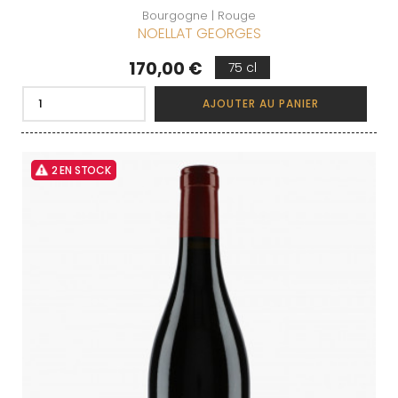
Bourgogne | Rouge
NOELLAT GEORGES
Prix
170,00 €
75 cl
AJOUTER AU PANIER
2 EN STOCK