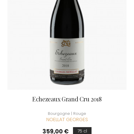
Echezeaux Grand Cru 2018
Bourgogne | Rouge
NOELLAT GEORGES
Prix
359,00 €
75 cl