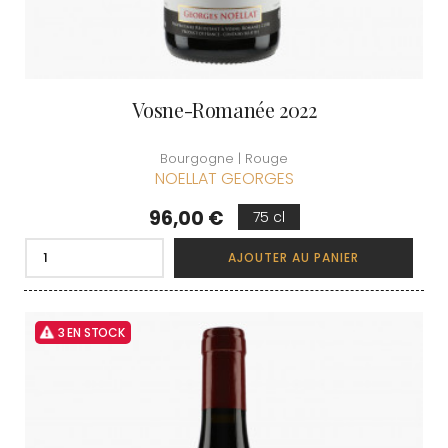
Vosne-Romanée 2022
Bourgogne | Rouge
NOELLAT GEORGES
Prix
96,00 €
75 cl
AJOUTER AU PANIER
3 EN STOCK