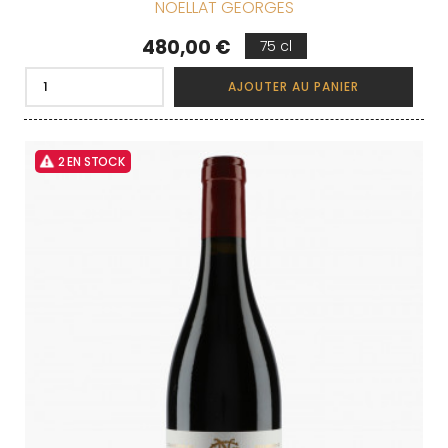
NOELLAT GEORGES
Prix
480,00 €
75 cl
AJOUTER AU PANIER
2 EN STOCK