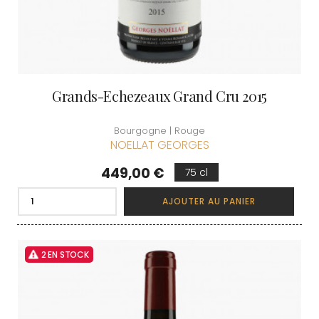
Grands-Echezeaux Grand Cru 2015
Bourgogne | Rouge
NOELLAT GEORGES
Prix
449,00 €
75 cl
AJOUTER AU PANIER
2 EN STOCK