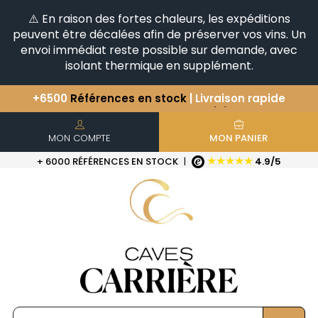
⚠️ En raison des fortes chaleurs, les expéditions
peuvent être décalées afin de préserver vos vins. Un
envoi immédiat reste possible sur demande, avec
isolant thermique en supplément.
Vous avez une question ?
+33(0)345812020
Découvrez notre sélection
d'Horizontales & Verticales
+6500
Références en stock
| Livraison rapide
MON COMPTE
MON PANIER
★★★★★
+ 6000 RÉFÉRENCES EN STOCK
|
4.9/5