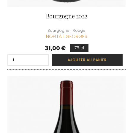
Bourgogne 2022
Bourgogne | Rouge
NOELLAT GEORGES
Prix
31,00 €
75 cl
AJOUTER AU PANIER