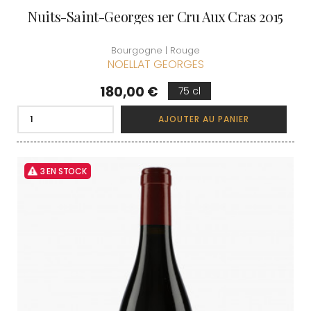
Nuits-Saint-Georges 1er Cru Aux Cras 2015
Bourgogne | Rouge
NOELLAT GEORGES
Prix
180,00 €
75 cl
AJOUTER AU PANIER
3 EN STOCK