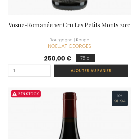
Vosne-Romanée 1er Cru Les Petits Monts 2021
Bourgogne | Rouge
NOELLAT GEORGES
Prix
250,00 €
75 cl
AJOUTER AU PANIER
2 EN STOCK
BH
91-94