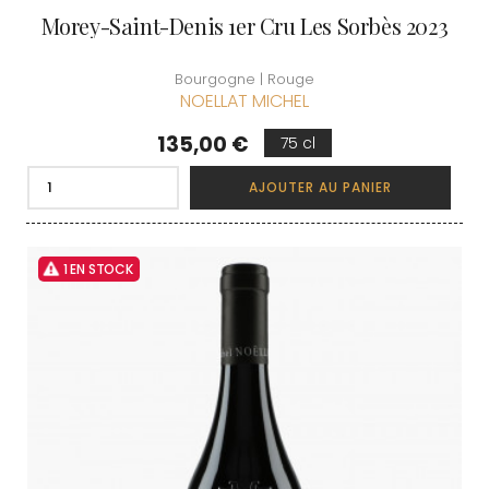
Morey-Saint-Denis 1er Cru Les Sorbès 2023
Bourgogne | Rouge
NOELLAT MICHEL
Prix
135,00 €
75 cl
AJOUTER AU PANIER
1 EN STOCK