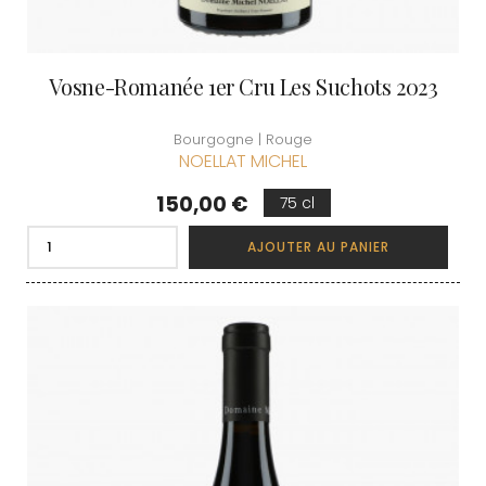
Vosne-Romanée 1er Cru Les Suchots 2023
Bourgogne | Rouge
NOELLAT MICHEL
Prix
150,00 €
75 cl
AJOUTER AU PANIER