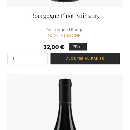
Bourgogne Pinot Noir 2023
Bourgogne | Rouge
NOELLAT MICHEL
Prix
32,00 €
75 cl
AJOUTER AU PANIER