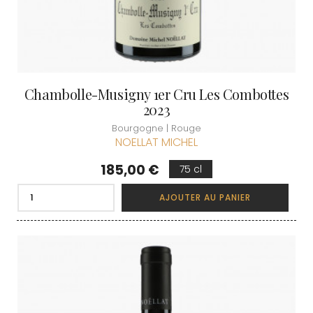
Chambolle-Musigny 1er Cru Les Combottes
2023
Bourgogne | Rouge
NOELLAT MICHEL
Prix
185,00 €
75 cl
AJOUTER AU PANIER