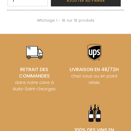
AJOUTER AU PANIER
Affichage 1 - 18 sur 18 produits
RETRAIT DES
LIVRAISON EN 48/72H
COMMANDES
chez vous ou en point
dans notre cave à
relais
Nuits-Saint-Georges
100% DES VINS EN