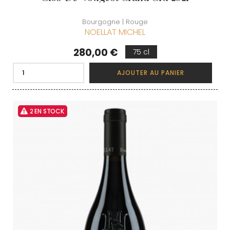
Bourgogne | Rouge
NOELLAT MICHEL
Prix
280,00 €
75 cl
AJOUTER AU PANIER
2 EN STOCK