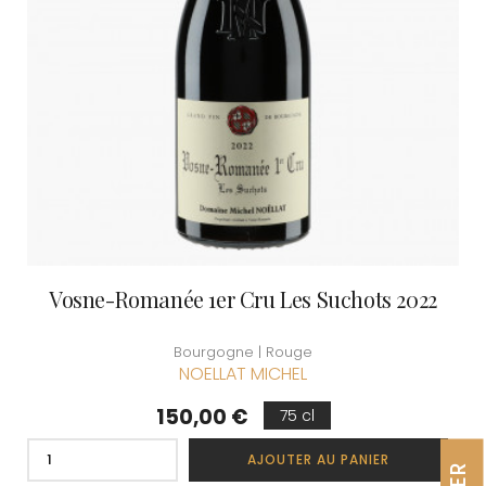
Vosne-Romanée 1er Cru Les Suchots 2022
Bourgogne | Rouge
NOELLAT MICHEL
Prix
150,00 €
75 cl
AJOUTER AU PANIER