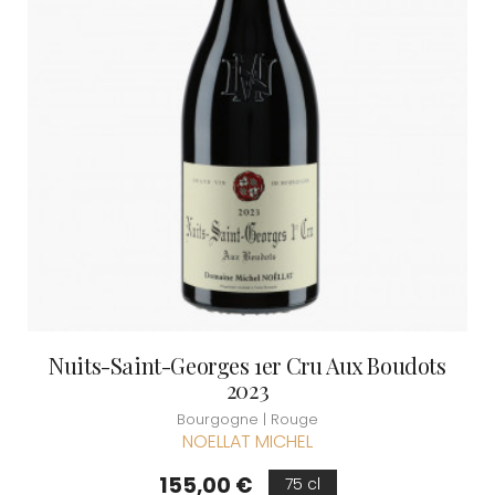
Nuits-Saint-Georges 1er Cru Aux Boudots
2023
Bourgogne | Rouge
NOELLAT MICHEL
Prix
155,00 €
75 cl