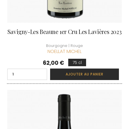
Savigny-Les Beaune 1er Cru Les Lavières 2023
Bourgogne | Rouge
NOELLAT MICHEL
Prix
62,00 €
75 cl
AJOUTER AU PANIER