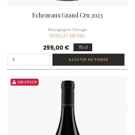
Echezeaux Grand Cru 2023
Bourgogne | Rouge
NOELLAT MICHEL
Prix
295,00 €
75 cl
AJOUTER AU PANIER
1 EN STOCK