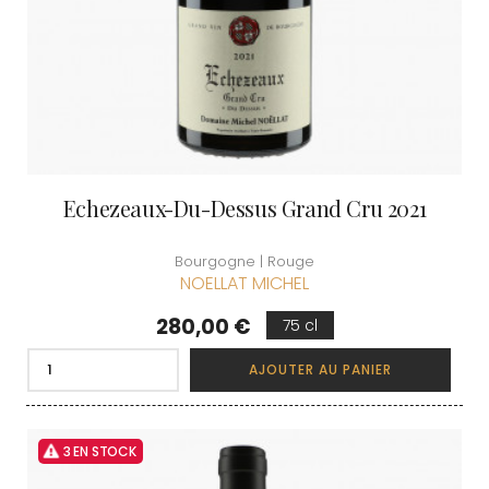
Echezeaux-Du-Dessus Grand Cru 2021
Bourgogne | Rouge
NOELLAT MICHEL
Prix
280,00 €
75 cl
AJOUTER AU PANIER
3 EN STOCK