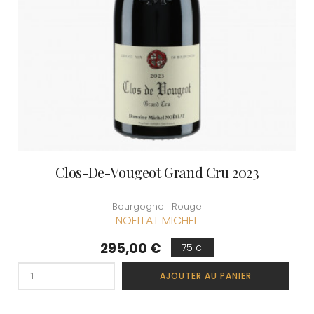
Clos-De-Vougeot Grand Cru 2023
Bourgogne | Rouge
NOELLAT MICHEL
Prix
295,00 €
75 cl
AJOUTER AU PANIER