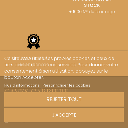
STOCK
+ 1000 M² de stockage
Votre Fidélité
Ce site Web utilise ses propres cookies et ceux de
récompensée
tiers pour améliorer nos services. Pour donner votre
consentement à son utilisation, appuyez sur le
bouton Accepter.
Plus d'informations
Personnaliser les cookies
CAVES CARRIERE
REJETER TOUT
Le plaisir de partager
1 Rue des Sœurs Hospitalières - 21700 Nuits-Saint-Georges
J'ACCEPTE
+33 (0)3 45 81 20 20