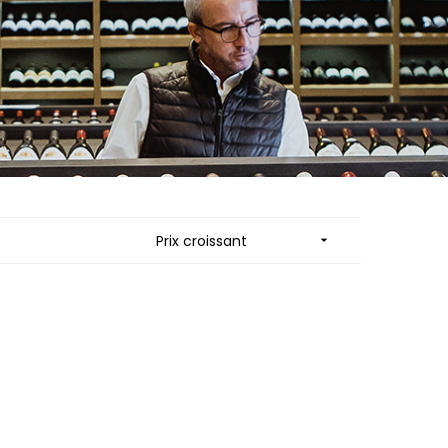
ES
MORTET DENIS
QUELINE
MUGNERET-GIBOURG
MUGNIER JACQUES-FREDERIC
 JB
MUZARD LUCIEN
N
NAUDIN-FERRAND
VIER
NICOLAS
ARD ET FILS
NOELLAT GEORGES
NOELLAT MICHEL
RAINE
NOURRISSAT
RONDE - ANTOINE
P
LA BIGNE
PACALET PHILIPPE
Prix croissant

RE
PAQUET AGNES
ICHEL
PARCELLAIRES DE SAULX
PASCAL JOSEPH
 FRANCOIS
PATAILLE LAURENT
 NICOLE
PATAILLE SYLVAIN
PATTES-LOUP - THOMAS PICO
RT
PAVELOT
OT
PERDRIX
ORIOT
PERNOT ALVINA
EUX ROLAND
PERNOT PAUL
UCIEN
PERROT-MINOT