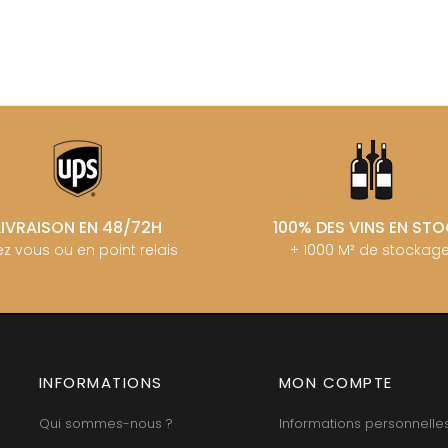
MANIERE R
ERE & FILS
G
MARCHAND
GALEYRAND JERÔME
MARQUIS D
GAMBAL ALEX
MATROT PI
D SYLVAIN
GARAUDET FLORENT
MATROT TH
AUX MOINES
GARENNE
MEO-CAM
IENNE
GENOT-BOULANGER
MEO-CAMUZ
IENNE - ICAUNA
GERMAIN HENRI
MEO-CAMUZ
BORIS
GIBOURG ROBERT
MERLIN
 DE BRIAILLES
GIRARDIN PIERRE
MESSAGER
 VINCENT & JEAN-
GIRARDIN VINCENT
MIA
GIROUD CAMILLE
MIKULSKI 
LIVRAISON EN 48/72H
100% DES VINS EN ST
GLANTENAY THIERRY
MILLOT JE
 DE LA TOUR
GOUGES HENRI
z vous ou en point relais
+ 1000 M² de stockag
MINIERE F &
U DE MARSANNAY
GRAS ALAIN
MONGEAR
 DE MEURSAULT
GRIVOT JEAN
MONTHELI
EAN-LOUIS
GROFFIER ROBERT PERE & FILS
AUL
PORCHERE
GROS ANNE
CHOUET
MOREAU A
GUILLON JEAN-MICHEL
N NOELLAT Maxime
MOREAU BE
GUY BOCARD
ON ROBERT
MOREAU C
INFORMATIONS
GUYON JEAN-PIERRE
MON COMPTE
UX JEROME
MOREAU D
 DE CHAMIREY
H
MOREAU JE
Qui sommes-nous ?
Informations personnelle
RUNO
MOREAU-N
HARMAND-GEOFFROY
 CHRISTIAN
MORET DA