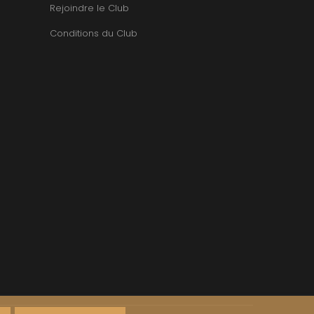
TUPINIER-BAUTISTA
Rejoindre le Club
BERT
V
RNARD
Conditions du Club
ROLINE
VAN CANNEYT CHARLES
AN-MARC
VAN-CANNEYT CHARLES
RC
VAROILLES
RRE
VIGNES DU MAYNES
VAIN
VIOLOT-GUILLEMARD JOANNES
OMAS
VITTEAUT-ALBERTI
ANC
VOCORET ELENI & EDOUARD
FFINET
VOILLOT JOSEPH
OLAS
VOUGERAIE