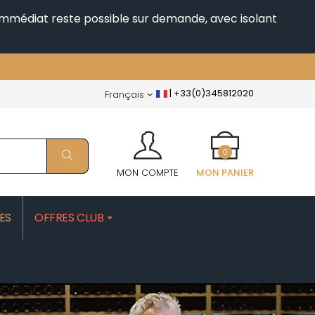
i immédiat reste possible sur demande, avec isolant
|
+33(0)345812020
Français
0
MON COMPTE
MON PANIER
ES
OFFRES CLUB
PATRICK
MOROT ALBERT