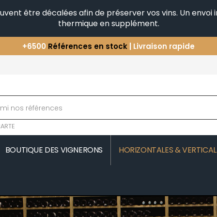
peuvent être décalées afin de préserver vos vins. Un envo
thermique en supplément.
+6500
Références en stock
| Livraison rapide
Vous avez une question ?
+33(0)345812020
Découvrez notre sélection
d'Horizontales & Verticales
ARTE
BOUTIQUE DES VIGNERONS
HORIZONTALES & VERTICAL
MOREAU
COMTE SENARD
JAVILLIER 