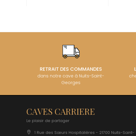
BZIKOT P
C
CAMUS
CATHIAR
CELLIER 
CHABLIS
CHABLIS
CHAMPY 
CHANDON
CHARTON
PIERRE
RETRAIT DES COMMANDES
CHATEAU
dans notre cave à Nuits-Saint-
che
CHATEA
Georges
CHATEAU
CHAVY J
CHAVY P
CHAVY-
CHEURLI
CAVES CARRIERE
CHEVILL
CHEZEA
Le plaisir de partager
CHÂTEAU
CLAIR B
1 Rue des Sœurs Hospitalières - 21700 Nuits-Saint-
CLERGET