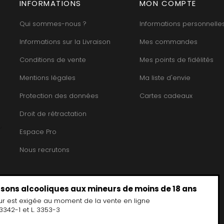
HEILLY-HUBERDEAU
INFORMATIONS
MON COMPTE
 YVON
MORET HU
HEITZ ARMAND
LA CHAPELLE
MOREY BE
HENRY MARTHE
Qui sommes-nous ?
Informations personnelle
 MOULIN AUX MOINES
MOREY CA
HERESZTYN-MAZZINI
INT JOSEPH
MOREY JE
HERITIERS DU COMTE LAFON
Informations sur la Livraison
Mes commandes
ABIEN
MOREY MA
HOSPICES DE BEAUNE
DURY
MOREY PIE
HUDELOT-NOELLAT
Conditions de vente
Mes points de fidélités
T-DUVERNAY
MOREY SYL
HUMBERT FRERES
RUNO
MOREY TH
Mentions légales
Ma liste d'envie
J
OSEPH
MOREY-BL
JACQUESON PAUL
ARC
MOREY-CO
Protection des données
Cartes cadeaux
JADOT LOUIS
IMON
MORIN NIC
JAEGER-DEFAIX
OREY PIERRE-YVES
Droit de rétractation
Espace Pro
Nous recrutons
issons alcooliques aux mineurs de moins de 18 ans
ur est exigée au moment de la vente en ligne
3342-1 et L. 3353-3