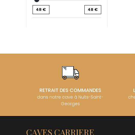
BZIKOT P
48
€
48
€
C
CAMUS
CATHIAR
CELLIER 
CHABLIS
CHABLIS
CHAMPY 
CHANDON
CHARTON
PIERRE
CHATEAU
CHATEA
CHATEAU
CHAVY J
RETRAIT DES COMMANDES
CHAVY P
dans notre cave à Nuits-Saint-
che
CHAVY-
Georges
CHEURLI
CHEVILL
CHEZEA
CHÂTEAU
CLAIR B
CAVES CARRIERE
CLERGET