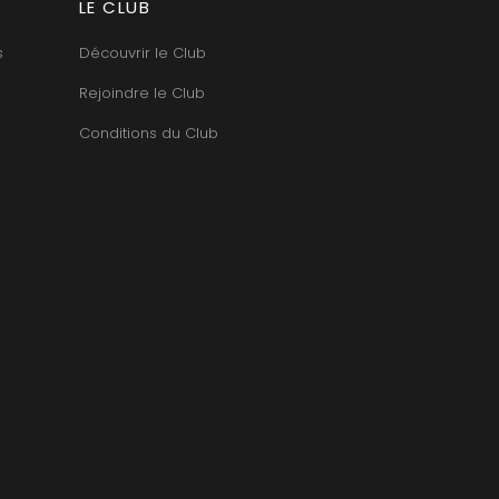
LE CLUB
TUPINIER-BAUTISTA
BERT
V
RNARD
s
Découvrir le Club
ROLINE
VAN CANNEYT CHARLES
AN-MARC
VAN-CANNEYT CHARLES
Rejoindre le Club
RC
VAROILLES
RRE
VIGNES DU MAYNES
Conditions du Club
VAIN
VIOLOT-GUILLEMARD JOANNES
OMAS
VITTEAUT-ALBERTI
ANC
VOCORET ELENI & EDOUARD
FFINET
VOILLOT JOSEPH
OLAS
VOUGERAIE