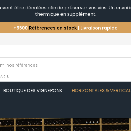
peuvent être décalées afin de préserver vos vins. Un envo
thermique en supplément.
+6500
Références en stock
| Livraison rapide
Vous avez une question ?
+33(0)345812020
Découvrez notre sélection
d'Horizontales & Verticales
ARTE
BOUTIQUE DES VIGNERONS
HORIZONTALES & VERTICAL
MOREAU
COMTE SENARD
JAVILLIER 