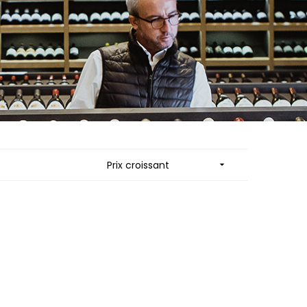
ES
MORTET DENIS
QUELINE
MUGNERET-GIBOURG
MUGNIER JACQUES-FREDERIC
 JB
MUZARD LUCIEN
N
NAUDIN-FERRAND
VIER
NICOLAS
ARD ET FILS
NOELLAT GEORGES
NOELLAT MICHEL
RAINE
NOURRISSAT
RONDE - ANTOINE
P
LA BIGNE
PACALET PHILIPPE
Prix croissant

RE
PAQUET AGNES
ICHEL
PARCELLAIRES DE SAULX
PASCAL JOSEPH
 FRANCOIS
PATAILLE LAURENT
 NICOLE
PATAILLE SYLVAIN
PATTES-LOUP - THOMAS PICO
RT
PAVELOT
OT
PERDRIX
ORIOT
PERNOT ALVINA
EUX ROLAND
PERNOT PAUL
UCIEN
PERROT-MINOT