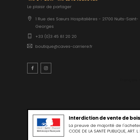
CLERGET
Le plaisir de partager
CLOS DE 
CLOS DU
1 Rue des Sœurs Hospitalières - 21700 Nuits-Saint-
CLOS SA
Georges
COCHE F
COCHE-
+33 (0)3 45 81 20 20
COFFINE
COLIN B
boutique@caves-carriere.fr
COLIN J
COLIN M
COLIN S
Facebook
Instagram
COLIN-M
Français
Interdiction de vente de bo
La preuve de majorité de l'achete
CODE DE LA SANTË PUBLIQUE, ART. L 