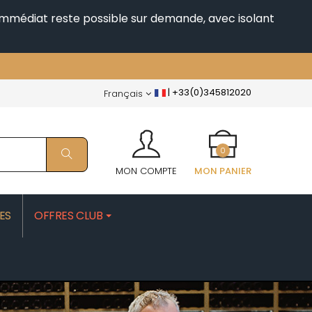
i immédiat reste possible sur demande, avec isolant
|
+33(0)345812020
Français
0
MON COMPTE
MON PANIER
ES
OFFRES CLUB
PATRICK
MOROT ALBERT