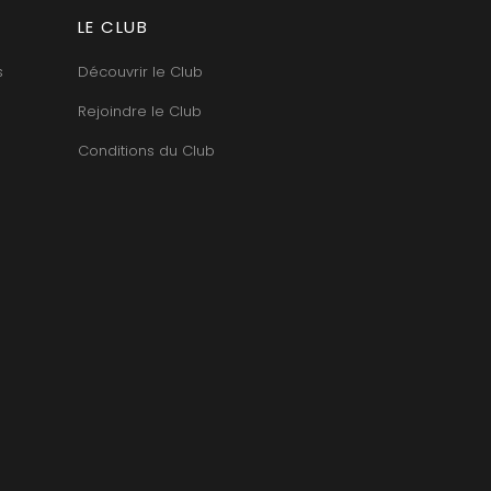
TUPINIER-BAUTISTA
BERT
LE CLUB
V
RNARD
ROLINE
VAN CANNEYT CHARLES
s
Découvrir le Club
AN-MARC
VAN-CANNEYT CHARLES
RC
VAROILLES
Rejoindre le Club
RRE
VIGNES DU MAYNES
VAIN
VIOLOT-GUILLEMARD JOANNES
Conditions du Club
OMAS
VITTEAUT-ALBERTI
ANC
VOCORET ELENI & EDOUARD
FFINET
VOILLOT JOSEPH
OLAS
VOUGERAIE