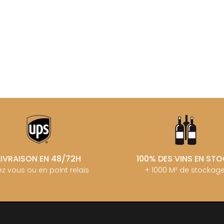
MANIERE R
ERE & FILS
G
MARCHAND
GALEYRAND JERÔME
MARQUIS D
GAMBAL ALEX
MATROT PI
D SYLVAIN
GARAUDET FLORENT
MATROT TH
AUX MOINES
GARENNE
MEO-CAM
IENNE
GENOT-BOULANGER
MEO-CAMUZ
IENNE - ICAUNA
GERMAIN HENRI
MEO-CAMUZ
BORIS
GIBOURG ROBERT
MERLIN
 DE BRIAILLES
GIRARDIN PIERRE
MESSAGER
 VINCENT & JEAN-
GIRARDIN VINCENT
MIA
GIROUD CAMILLE
MIKULSKI 
GLANTENAY THIERRY
MILLOT JE
 DE LA TOUR
GOUGES HENRI
MINIERE F &
U DE MARSANNAY
GRAS ALAIN
MONGEAR
 DE MEURSAULT
GRIVOT JEAN
MONTHELI
EAN-LOUIS
GROFFIER ROBERT PERE & FILS
AUL
PORCHERE
LIVRAISON EN 48/72H
100% DES VINS EN ST
GROS ANNE
CHOUET
MOREAU A
z vous ou en point relais
+ 1000 M² de stockag
GUILLON JEAN-MICHEL
N NOELLAT Maxime
MOREAU BE
GUY BOCARD
ON ROBERT
MOREAU C
GUYON JEAN-PIERRE
UX JEROME
MOREAU D
 DE CHAMIREY
H
MOREAU JE
RUNO
MOREAU-N
HARMAND-GEOFFROY
 CHRISTIAN
MORET DA