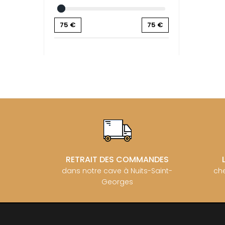
BZIKOT P
C
75
€
75
€
CAMUS
CATHIAR
CELLIER 
CHABLIS
CHABLIS
CHAMPY 
CHANDON
CHARTON
PIERRE
CHATEAU
CHATEA
CHATEAU
CHAVY J
CHAVY P
RETRAIT DES COMMANDES
CHAVY-
dans notre cave à Nuits-Saint-
che
CHEURLI
Georges
CHEVILL
CHEZEA
CHÂTEAU
CLAIR B
CLERGET