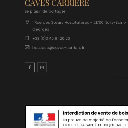
CAVES CARRIERE
CLERGET
CLOS DE 
Le plaisir de partager
CLOS DU
CLOS SA
1 Rue des Sœurs Hospitalières - 21700 Nuits-Saint-
COCHE F
Georges
COCHE-
COFFINE
+33 (0)3 45 81 20 20
COLIN B
boutique@caves-carriere.fr
COLIN J
COLIN M
COLIN S
COLIN-M
Facebook
Instagram
Français
Interdiction de vente de bo
La preuve de majorité de l'achete
CODE DE LA SANTË PUBLIQUE, ART. L 