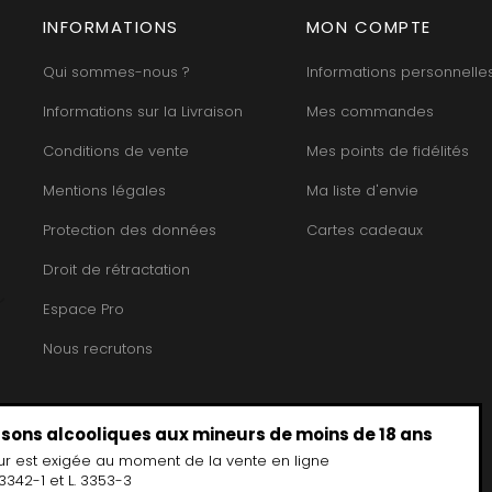
HEILLY-HUBERDEAU
 YVON
MORET HU
HEITZ ARMAND
INFORMATIONS
MON COMPTE
LA CHAPELLE
MOREY BE
HENRY MARTHE
 MOULIN AUX MOINES
MOREY CA
HERESZTYN-MAZZINI
Qui sommes-nous ?
Informations personnelle
INT JOSEPH
MOREY JE
HERITIERS DU COMTE LAFON
ABIEN
MOREY MA
HOSPICES DE BEAUNE
Informations sur la Livraison
Mes commandes
DURY
MOREY PIE
HUDELOT-NOELLAT
T-DUVERNAY
MOREY SYL
HUMBERT FRERES
Conditions de vente
Mes points de fidélités
RUNO
MOREY TH
J
OSEPH
MOREY-BL
Mentions légales
Ma liste d'envie
JACQUESON PAUL
ARC
MOREY-CO
JADOT LOUIS
IMON
MORIN NIC
Protection des données
Cartes cadeaux
JAEGER-DEFAIX
OREY PIERRE-YVES
Droit de rétractation
Espace Pro
Nous recrutons
issons alcooliques aux mineurs de moins de 18 ans
ur est exigée au moment de la vente en ligne
3342-1 et L. 3353-3