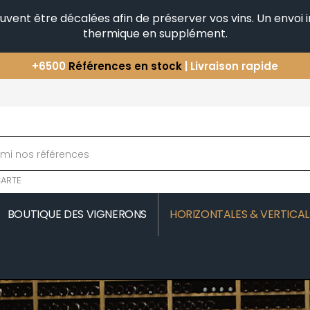
peuvent être décalées afin de préserver vos vins. Un envo
thermique en supplément.
+6500
Références en stock
| Livraison rapide
Vous avez une question ?
+33(0)345812020
Découvrez notre sélection
d'Horizontales & Verticales
ARTE
BOUTIQUE DES VIGNERONS
HORIZONTALES & VERTICAL
MOREAU
COMTE SENARD
JAVILLIER 