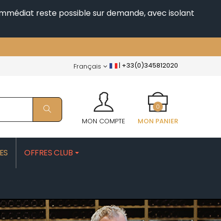
i immédiat reste possible sur demande, avec isolant
|
+33(0)345812020
Français
0
MON COMPTE
MON PANIER
ES
OFFRES CLUB
PATRICK
MOROT ALBERT