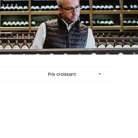
ES
MORTET DENIS
QUELINE
MUGNERET-GIBOURG
MUGNIER JACQUES-FREDERIC
 JB
MUZARD LUCIEN
N
NAUDIN-FERRAND
VIER
NICOLAS
ARD ET FILS
NOELLAT GEORGES
NOELLAT MICHEL
RAINE
NOURRISSAT
RONDE - ANTOINE
P
LA BIGNE
PACALET PHILIPPE
Prix croissant

RE
PAQUET AGNES
ICHEL
PARCELLAIRES DE SAULX
PASCAL JOSEPH
 FRANCOIS
PATAILLE LAURENT
 NICOLE
PATAILLE SYLVAIN
PATTES-LOUP - THOMAS PICO
RT
PAVELOT
OT
PERDRIX
ORIOT
PERNOT ALVINA
EUX ROLAND
PERNOT PAUL
UCIEN
PERROT-MINOT