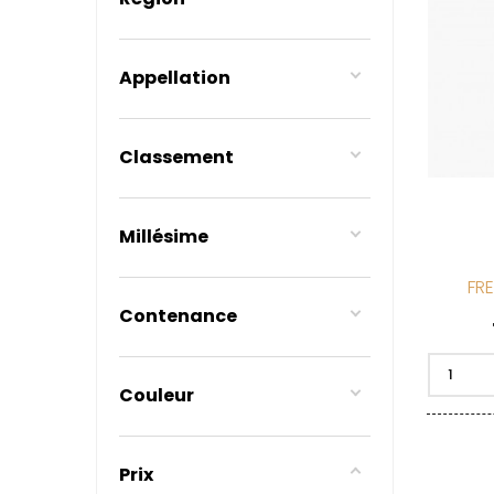
BAVARD
BEAUNE 
BELLAND
BELLEVILL
Appellation
BERLANC
BERTHEA
BERTHEL
BILLAUD
Classement
BINAUME
BLAIN M
BOCCON
BOIGELO
Millésime
BOILLOT 
BOILLOT
FRE
BOISSON
Contenance
BOISSON
BONGRA
BORGEO
BOUCHAR
Couleur
BOUCHAR
BOULEY P
BOUVIER
BOUZERE
Prix
BURGUET