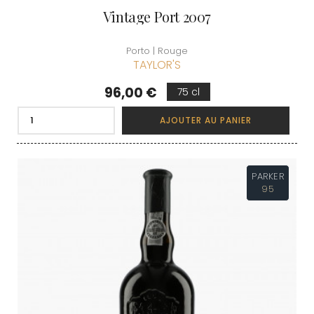
Vintage Port 2007
Porto | Rouge
TAYLOR'S
Prix
96,00 €
75 cl
AJOUTER AU PANIER
PARKER
95