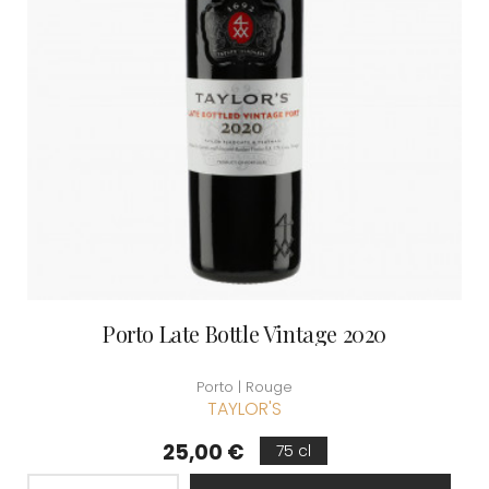
Porto Late Bottle Vintage 2020
Porto | Rouge
TAYLOR'S
Prix
25,00 €
75 cl