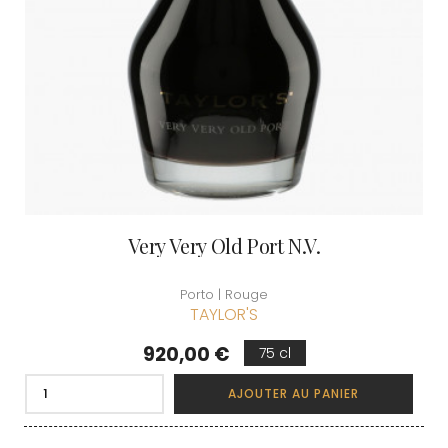
Very Very Old Port N.V.
Porto | Rouge
TAYLOR'S
Prix
920,00 €
75 cl
AJOUTER AU PANIER