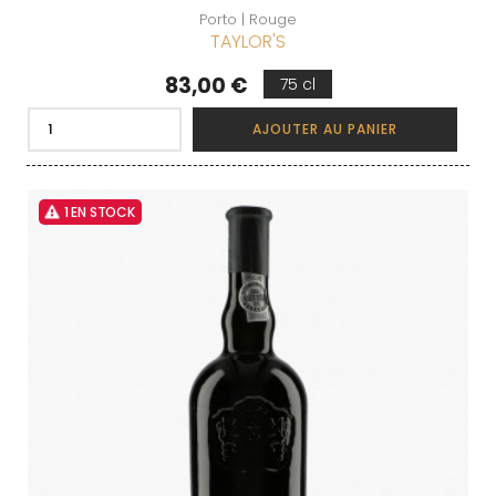
Porto | Rouge
TAYLOR'S
Prix
83,00 €
75 cl
AJOUTER AU PANIER
1 EN STOCK