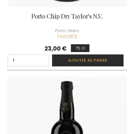
Porto Chip Dry Taylor's N.V.
Porto | Blanc
TAYLOR'S
Prix
23,00 €
75 cl
AJOUTER AU PANIER