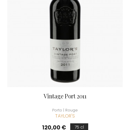
Vintage Port 2011
Porto | Rouge
TAYLOR'S
Prix
120,00 €
75 cl