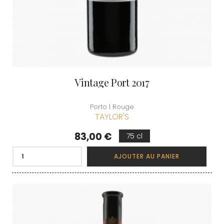
Vintage Port 2017
Porto | Rouge
TAYLOR'S
Prix
83,00 €
75 cl
AJOUTER AU PANIER