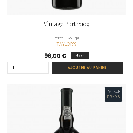
Vintage Port 2009
Porto | Rouge
TAYLOR'S
Prix
96,00 €
75 cl
AJOUTER AU PANIER
PARKER
96-98