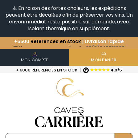
⚠️ En raison des fortes chaleurs, les expéditions
peuvent être décalées afin de préserver vos vins. Un
envoi immédiat reste possible sur demande, avec
isolant thermique en supplément.
Vous avez une question ?
+33(0)345812020
Découvrez notre sélection
d'Horizontales & Verticales
+6500
Références en stock
| Livraison rapide
MON COMPTE
MON PANIER
★★★★★
+ 6000 RÉFÉRENCES EN STOCK
|
4.9/5