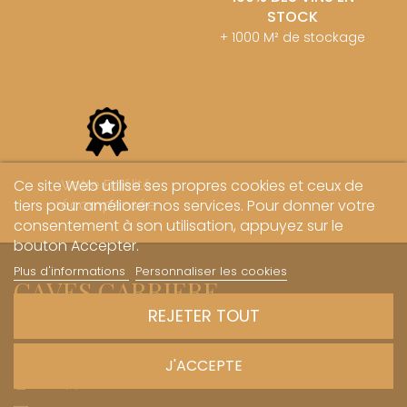
STOCK
+ 1000 M² de stockage
Votre Fidélité
Ce site Web utilise ses propres cookies et ceux de
récompensée
tiers pour améliorer nos services. Pour donner votre
consentement à son utilisation, appuyez sur le
bouton Accepter.
Plus d'informations
Personnaliser les cookies
CAVES CARRIERE
REJETER TOUT
Le plaisir de partager
1 Rue des Sœurs Hospitalières - 21700 Nuits-Saint-Georges
J'ACCEPTE
+33 (0)3 45 81 20 20