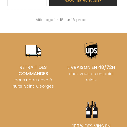
AJOUTER AU PANIER
Affichage 1 - 18 sur 18 produits
RETRAIT DES
LIVRAISON EN 48/72H
COMMANDES
chez vous ou en point
dans notre cave à
relais
Nuits-Saint-Georges
100% DES VINS EN