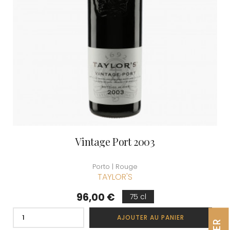
Vintage Port 2003
Porto | Rouge
TAYLOR'S
Prix
96,00 €
75 cl
AJOUTER AU PANIER