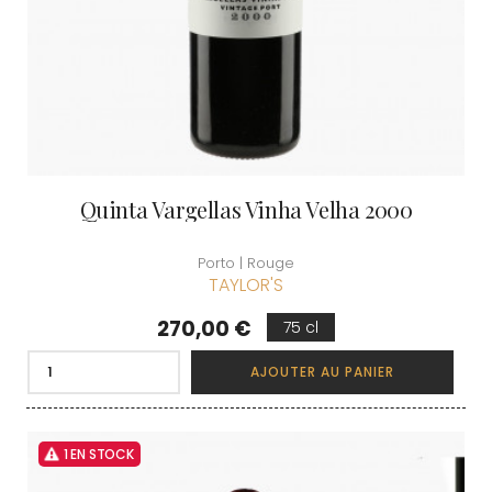
Quinta Vargellas Vinha Velha 2000
Porto | Rouge
TAYLOR'S
Prix
270,00 €
75 cl
AJOUTER AU PANIER
1 EN STOCK