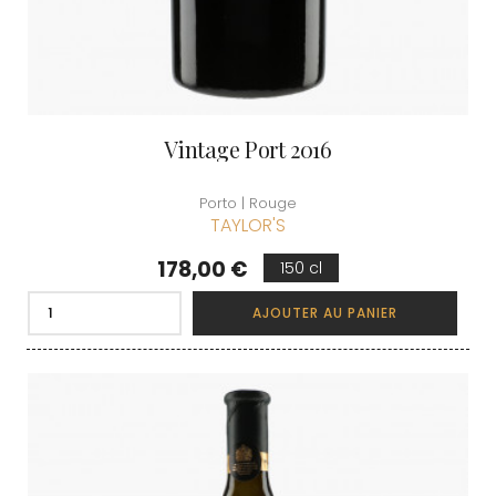
Vintage Port 2016
Porto | Rouge
TAYLOR'S
Prix
178,00 €
150 cl
AJOUTER AU PANIER