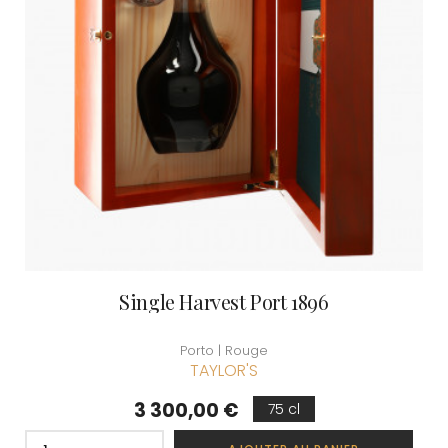
Single Harvest Port 1896
Porto | Rouge
TAYLOR'S
Prix
3 300,00 €
75 cl