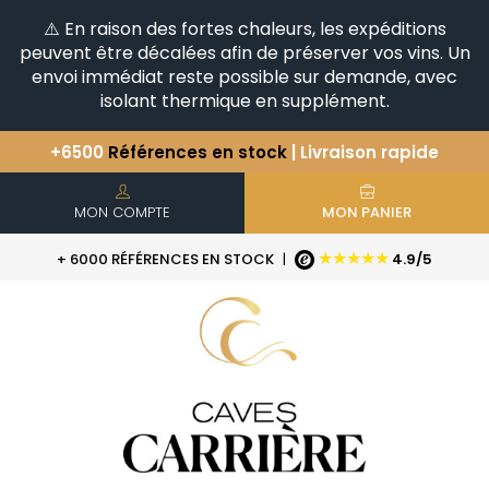
⚠️ En raison des fortes chaleurs, les expéditions
peuvent être décalées afin de préserver vos vins. Un
envoi immédiat reste possible sur demande, avec
isolant thermique en supplément.
+6500
Références en stock
| Livraison rapide
Vous avez une question ?
+33(0)345812020
Découvrez notre sélection
d'Horizontales & Verticales
MON COMPTE
MON PANIER
★★★★★
+ 6000 RÉFÉRENCES EN STOCK
|
4.9/5