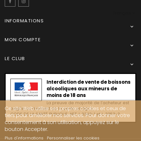
Facebook
Instagram
Français
INFORMATIONS

MON COMPTE

LE CLUB

Interdiction de vente de boissons
alcooliques aux mineurs de
moins de 18 ans
La preuve de majorité de l'acheteur est
Ce site Web utilise ses propres cookies et ceux de
exigée au moment de la vente en ligne
CODE DE LA SANTË PUBLIQUE, ART. L 3342-1 et L. 3353-3
tiers pour améliorer nos services. Pour donner votre
consentement à son utilisation, appuyez sur le
bouton Accepter.
Plus d'informations
Personnaliser les cookies