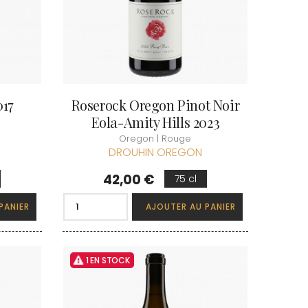
017
Roserock Oregon Pinot Noir
Eola-Amity Hills 2023
Oregon | Rouge
DROUHIN OREGON
Prix
42,00 €
75 cl
PANIER
AJOUTER AU PANIER
1 EN STOCK