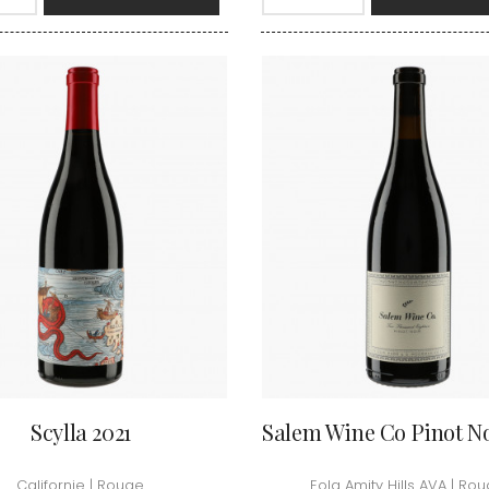
HEILLY-HUBERDEAU
 YVON
MORET HU
HEITZ ARMAND
LA CHAPELLE
MOREY BE
HENRY MARTHE
 MOULIN AUX MOINES
MOREY CA
HERESZTYN-MAZZINI
INT JOSEPH
MOREY JE
HERITIERS DU COMTE LAFON
ABIEN
MOREY MA
HOSPICES DE BEAUNE
DURY
MOREY PIE
HUDELOT-NOELLAT
T-DUVERNAY
MOREY SYL
HUMBERT FRERES
RUNO
MOREY TH
J
OSEPH
MOREY-BL
JACQUESON PAUL
ARC
MOREY-CO
JADOT LOUIS
IMON
MORIN NIC
JAEGER-DEFAIX
OREY PIERRE-YVES
Scylla 2021
Salem Wine Co Pinot No
Californie | Rouge
Eola Amity Hills AVA | Ro