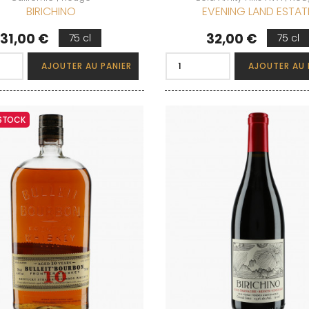
BIRICHINO
EVENING LAND ESTAT
Prix
Prix
31,00 €
32,00 €
75 cl
75 cl
AJOUTER AU PANIER
AJOUTER AU 
 STOCK