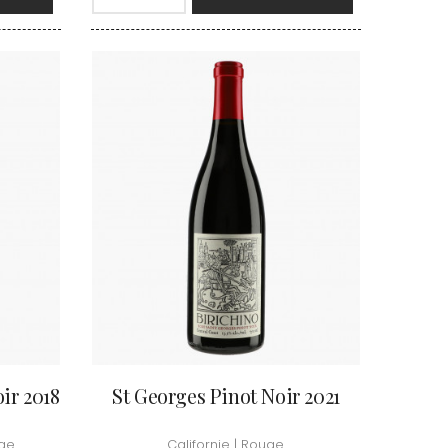
TUPINIER-BAUTISTA
BERT
V
RNARD
ROLINE
VAN CANNEYT CHARLES
AN-MARC
VAN-CANNEYT CHARLES
RC
VAROILLES
RRE
VIGNES DU MAYNES
VAIN
VIOLOT-GUILLEMARD JOANNES
OMAS
VITTEAUT-ALBERTI
ANC
VOCORET ELENI & EDOUARD
FFINET
VOILLOT JOSEPH
OLAS
VOUGERAIE
ir 2018
St Georges Pinot Noir 2021
uge
Californie | Rouge