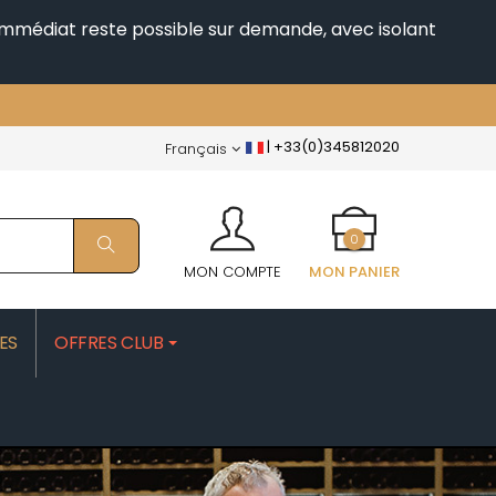
i immédiat reste possible sur demande, avec isolant
|
+33(0)345812020
Français
0
MON COMPTE
MON PANIER
ES
OFFRES CLUB
PATRICK
MOROT ALBERT