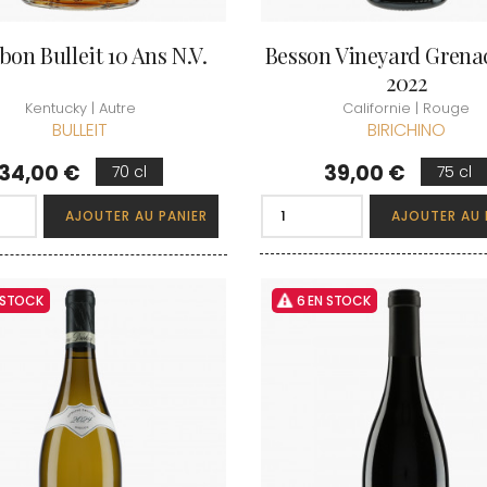
bon Bulleit 10 Ans N.V.
Besson Vineyard Grena
2022
Kentucky | Autre
Californie | Rouge
BULLEIT
BIRICHINO
Prix
Prix
34,00 €
39,00 €
70 cl
75 cl
AJOUTER AU PANIER
AJOUTER AU 
 STOCK
6 EN STOCK