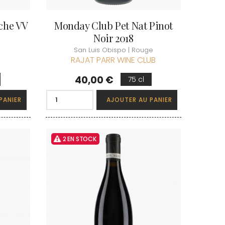
che VV
Monday Club Pet Nat Pinot
Noir 2018
San Luis Obispo | Rouge
RAJAT PARR WINE CLUB
Prix
40,00 €
75 cl
PANIER
AJOUTER AU PANIER
2 EN STOCK