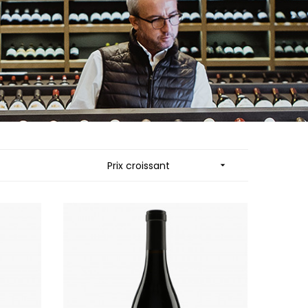
ES
MORTET DENIS
QUELINE
MUGNERET-GIBOURG
MUGNIER JACQUES-FREDERIC
 JB
MUZARD LUCIEN
N
NAUDIN-FERRAND
VIER
NICOLAS
ARD ET FILS
NOELLAT GEORGES
NOELLAT MICHEL
RAINE
NOURRISSAT
RONDE - ANTOINE
P
LA BIGNE
PACALET PHILIPPE
Prix croissant

RE
PAQUET AGNES
ICHEL
PARCELLAIRES DE SAULX
PASCAL JOSEPH
 FRANCOIS
PATAILLE LAURENT
 NICOLE
PATAILLE SYLVAIN
PATTES-LOUP - THOMAS PICO
RT
PAVELOT
OT
PERDRIX
ORIOT
PERNOT ALVINA
EUX ROLAND
PERNOT PAUL
UCIEN
PERROT-MINOT