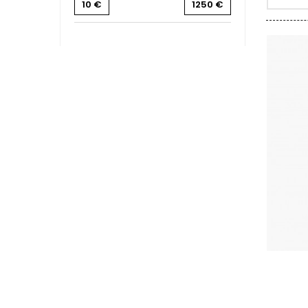
10
€
1250
€
CLERGET
CLOS DE 
CLOS DU
CLOS SA
COCHE F
COCHE-
COFFINE
COLIN B
COLIN J
COLIN M
COLIN S
COLIN-M