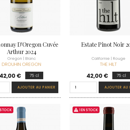
onnay D'Oregon Cuvée
Estate Pinot Noir 2
Arthur 2024
Oregon | Blanc
Californie | Rouge
DROUHIN OREGON
THE HILT
Prix
Prix
42,00 €
42,00 €
75 cl
75 cl
AJOUTER AU PANIER
AJOUTER AU 
 STOCK
1 EN STOCK