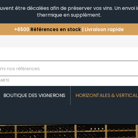
peuvent être décalées afin de préserver vos vins. Un envo
thermique en supplément.
+6500
Références en stock
| Livraison rapide
Vous avez une question ?
+33(0)345812020
Découvrez notre sélection
d'Horizontales & Verticales
ARTE
BOUTIQUE DES VIGNERONS
HORIZONTALES & VERTICAL
MOREAU
COMTE SENARD
JAVILLIER 