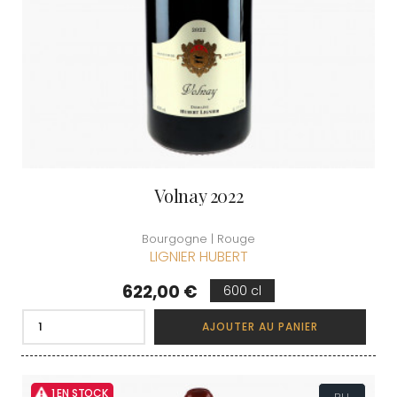
Volnay 2022
Bourgogne | Rouge
LIGNIER HUBERT
Prix
622,00 €
600 cl
AJOUTER AU PANIER
1 EN STOCK