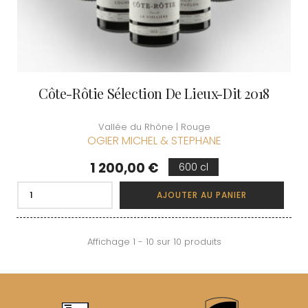
Côte-Rôtie Sélection De Lieux-Dit 2018
Vallée du Rhône | Rouge
OGIER MICHEL & STEPHANE
Prix
1 200,00 €
600 cl
AJOUTER AU PANIER
Affichage 1 - 10 sur 10 produits