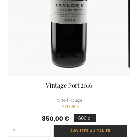
Vintage Port 2016
Porto | Rouge
TAYLOR'S
Prix
850,00 €
600 cl
AJOUTER AU PANIER