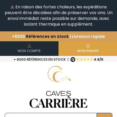
⚠️ En raison des fortes chaleurs, les expéditions
peuvent être décalées afin de préserver vos vins. Un
envoi immédiat reste possible sur demande, avec
isolant thermique en supplément.
+6500
Références en stock
| Livraison rapide
Vous avez une question ?
+33(0)345812020
Découvrez notre sélection
d'Horizontales & Verticales
MON COMPTE
MON PANIER
★★★★★
+ 6000 RÉFÉRENCES EN STOCK
|
4.9/5