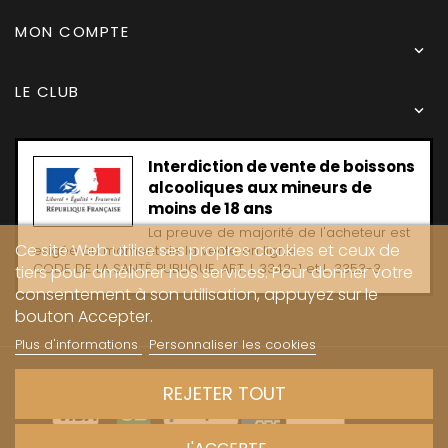
MON COMPTE

LE CLUB

Interdiction de vente de boissons
alcooliques aux mineurs de
moins de 18 ans
La preuve de majorité de l'acheteur est
Ce site Web utilise ses propres cookies et ceux de
exigée au moment de la vente en ligne
CODE DE LA SANTË PUBLIQUE, ART. L 3342-1 et L. 3353-3
tiers pour améliorer nos services. Pour donner votre
consentement à son utilisation, appuyez sur le
bouton Accepter.
Plus d'informations
Personnaliser les cookies
Copyright © 2024 - Caves Carrière
REJETER TOUT