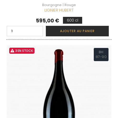
Bourgogne | Rouge
LIGNIER HUBERT
Prix
595,00 €
600 cl
AJOUTER AU PANIER
3 EN STOCK
BH
87-90