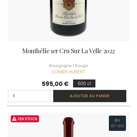
Monthélie 1er Cru Sur La Velle 2022
Bourgogne | Rouge
LIGNIER HUBERT
Prix
595,00 €
600 cl
AJOUTER AU PANIER
1 EN STOCK
BH
87-89