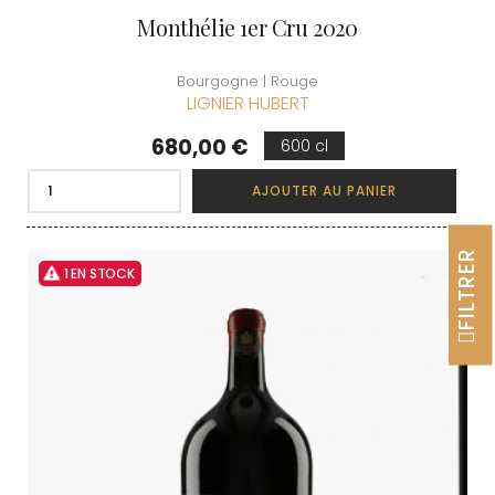
Monthélie 1er Cru 2020
Bourgogne | Rouge
LIGNIER HUBERT
Prix
680,00 €
600 cl
AJOUTER AU PANIER
FILTRER
1 EN STOCK