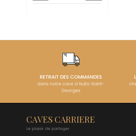
BZIKOT P
C
CAMUS
CATHIAR
CELLIER 
CHABLIS
CHABLIS
CHAMPY 
CHANDON
CHARTON
PIERRE
CHATEAU
RETRAIT DES COMMANDES
CHATEA
CHATEAU
dans notre cave à Nuits-Saint-
che
CHAVY J
Georges
CHAVY P
CHAVY-
CHEURLI
CHEVILL
CAVES CARRIERE
CHEZEA
CHÂTEAU
Le plaisir de partager
CLAIR B
CLERGET