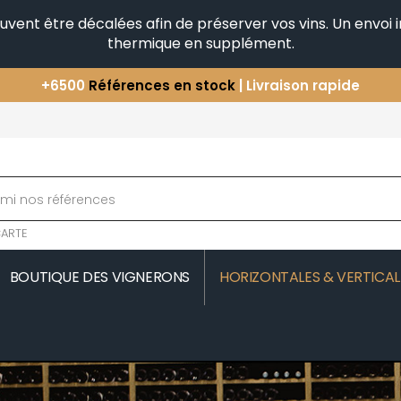
peuvent être décalées afin de préserver vos vins. Un envo
thermique en supplément.
+6500
Références en stock
| Livraison rapide
Vous avez une question ?
+33(0)345812020
Découvrez notre sélection
d'Horizontales & Verticales
ARTE
BOUTIQUE DES VIGNERONS
HORIZONTALES & VERTICAL
MOREAU
COMTE SENARD
JAVILLIER 