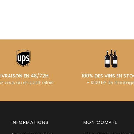
MANIERE R
ERE & FILS
G
MARCHAND
GALEYRAND JERÔME
MARQUIS D
GAMBAL ALEX
MATROT PI
D SYLVAIN
GARAUDET FLORENT
MATROT TH
AUX MOINES
GARENNE
MEO-CAM
IENNE
GENOT-BOULANGER
MEO-CAMUZ
IENNE - ICAUNA
GERMAIN HENRI
MEO-CAMUZ
BORIS
GIBOURG ROBERT
MERLIN
 DE BRIAILLES
GIRARDIN PIERRE
MESSAGER
 VINCENT & JEAN-
GIRARDIN VINCENT
MIA
GIROUD CAMILLE
MIKULSKI 
GLANTENAY THIERRY
MILLOT JE
 DE LA TOUR
GOUGES HENRI
LIVRAISON EN 48/72H
100% DES VINS EN ST
MINIERE F &
U DE MARSANNAY
GRAS ALAIN
MONGEAR
 DE MEURSAULT
z vous ou en point relais
+ 1000 M² de stockag
GRIVOT JEAN
MONTHELI
EAN-LOUIS
GROFFIER ROBERT PERE & FILS
AUL
PORCHERE
GROS ANNE
CHOUET
MOREAU A
GUILLON JEAN-MICHEL
N NOELLAT Maxime
MOREAU BE
GUY BOCARD
ON ROBERT
MOREAU C
GUYON JEAN-PIERRE
UX JEROME
MOREAU D
 DE CHAMIREY
H
INFORMATIONS
MON COMPTE
MOREAU JE
RUNO
MOREAU-N
HARMAND-GEOFFROY
 CHRISTIAN
MORET DA