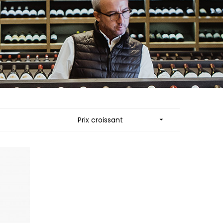
ES
MORTET DENIS
QUELINE
MUGNERET-GIBOURG
MUGNIER JACQUES-FREDERIC
 JB
MUZARD LUCIEN
N
NAUDIN-FERRAND
VIER
NICOLAS
ARD ET FILS
NOELLAT GEORGES
NOELLAT MICHEL
RAINE
NOURRISSAT
RONDE - ANTOINE
P
LA BIGNE
PACALET PHILIPPE
Prix croissant

RE
PAQUET AGNES
ICHEL
PARCELLAIRES DE SAULX
PASCAL JOSEPH
 FRANCOIS
PATAILLE LAURENT
 NICOLE
PATAILLE SYLVAIN
PATTES-LOUP - THOMAS PICO
RT
PAVELOT
OT
PERDRIX
ORIOT
PERNOT ALVINA
EUX ROLAND
PERNOT PAUL
UCIEN
PERROT-MINOT