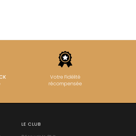
ROULOT
ICHARD
ROULOT JEAN-MARC
-GRILLOT
ROUMIER CHRISTOPHE
'ANGERVILLE
ROUMIER GEORGES
ERRE
ROUMIER LAURENT
IERRY & PASCALE
ROUSSEAU ARMAND
UZET
ROUX
ET Frère & Soeur
ROY ELODIE
ET Frère & Soeurs
S
-GERMAIN
SAINTE-MADELEINE
SAUZET ETIENNE
FRANCOIS
T
AN-MARC
TARDY JEAN & FILS
OCK
Votre Fidélité
 R
TESSIER
D-MUGNERET
récompensée
e
THIBERT
E-DOUHAIRET-
THIRIET CAMILLE
T
THOMAS-COLLARDOT
LEX
TOLLOT-BEAUT
RNARD ET FILS
TRAPET PERE & FILS
HRISTIAN
TRAPET PIERRE & LOUIS
AVID
TRICOT M-J
LE CLUB
AN & FILS
TRUCHETET
AUDET
TRUCHETET MORGAN
VID