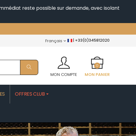
i immédiat reste possible sur demande, avec isolant
|
+33(0)345812020
Français
0
MON COMPTE
MON PANIER
ES
OFFRES CLUB
PATRICK
MOROT ALBERT