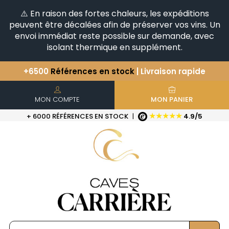
⚠️ En raison des fortes chaleurs, les expéditions
peuvent être décalées afin de préserver vos vins. Un
envoi immédiat reste possible sur demande, avec
isolant thermique en supplément.
+6500
Références en stock
| Livraison rapide
Vous avez une question ?
+33(0)345812020
Découvrez notre sélection
d'Horizontales & Verticales
MON COMPTE
MON PANIER
★★★★★
+ 6000 RÉFÉRENCES EN STOCK
|
4.9/5