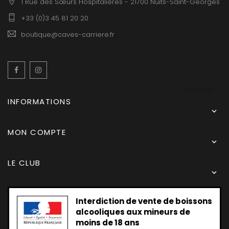
1 Rue des Sœurs Hospitalières - 21700 Nuits-Saint-Georges
+33 (0)3 45 81 20 20
boutique@caves-carriere.fr
Facebook
Instagram
Français
INFORMATIONS

MON COMPTE

LE CLUB

Interdiction de vente de boissons
alcooliques aux mineurs de
moins de 18 ans