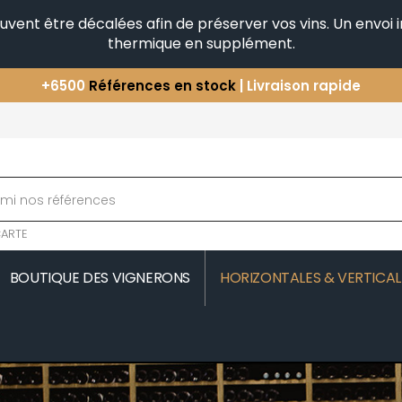
peuvent être décalées afin de préserver vos vins. Un envo
thermique en supplément.
+6500
Références en stock
| Livraison rapide
Vous avez une question ?
+33(0)345812020
Découvrez notre sélection
d'Horizontales & Verticales
ARTE
BOUTIQUE DES VIGNERONS
HORIZONTALES & VERTICAL
MOREAU
COMTE SENARD
JAVILLIER 