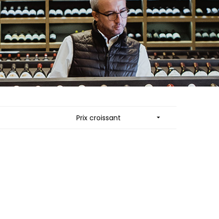
ES
MORTET DENIS
QUELINE
MUGNERET-GIBOURG
MUGNIER JACQUES-FREDERIC
 JB
MUZARD LUCIEN
N
NAUDIN-FERRAND
VIER
NICOLAS
ARD ET FILS
NOELLAT GEORGES
NOELLAT MICHEL
RAINE
NOURRISSAT
RONDE - ANTOINE
P
LA BIGNE
PACALET PHILIPPE
Prix croissant

RE
PAQUET AGNES
ICHEL
PARCELLAIRES DE SAULX
PASCAL JOSEPH
 FRANCOIS
PATAILLE LAURENT
 NICOLE
PATAILLE SYLVAIN
PATTES-LOUP - THOMAS PICO
RT
PAVELOT
OT
PERDRIX
ORIOT
PERNOT ALVINA
EUX ROLAND
PERNOT PAUL
UCIEN
PERROT-MINOT