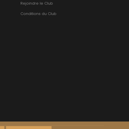
TUPINIER-BAUTISTA
Rejoindre le Club
BERT
V
RNARD
Conditions du Club
ROLINE
VAN CANNEYT CHARLES
AN-MARC
VAN-CANNEYT CHARLES
RC
VAROILLES
RRE
VIGNES DU MAYNES
VAIN
VIOLOT-GUILLEMARD JOANNES
OMAS
VITTEAUT-ALBERTI
ANC
VOCORET ELENI & EDOUARD
FFINET
VOILLOT JOSEPH
OLAS
VOUGERAIE