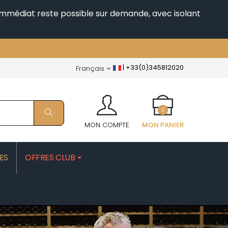
i immédiat reste possible sur demande, avec isolant
|
+33(0)345812020
Français
0
MON COMPTE
MON PANIER
ES
OFFRES CLUB
PATRICK
MOROT ALBERT