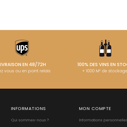
MANIERE R
ERE & FILS
G
MARCHAND
GALEYRAND JERÔME
MARQUIS D
GAMBAL ALEX
MATROT PI
D SYLVAIN
GARAUDET FLORENT
MATROT TH
AUX MOINES
GARENNE
MEO-CAM
IENNE
GENOT-BOULANGER
MEO-CAMUZ
IENNE - ICAUNA
GERMAIN HENRI
MEO-CAMUZ
BORIS
GIBOURG ROBERT
MERLIN
 DE BRIAILLES
GIRARDIN PIERRE
MESSAGER
 VINCENT & JEAN-
GIRARDIN VINCENT
MIA
GIROUD CAMILLE
MIKULSKI 
LIVRAISON EN 48/72H
100% DES VINS EN ST
GLANTENAY THIERRY
MILLOT JE
 DE LA TOUR
GOUGES HENRI
z vous ou en point relais
+ 1000 M² de stockag
MINIERE F &
U DE MARSANNAY
GRAS ALAIN
MONGEAR
 DE MEURSAULT
GRIVOT JEAN
MONTHELI
EAN-LOUIS
GROFFIER ROBERT PERE & FILS
AUL
PORCHERE
GROS ANNE
CHOUET
MOREAU A
GUILLON JEAN-MICHEL
N NOELLAT Maxime
MOREAU BE
GUY BOCARD
ON ROBERT
MOREAU C
INFORMATIONS
GUYON JEAN-PIERRE
MON COMPTE
UX JEROME
MOREAU D
 DE CHAMIREY
H
MOREAU JE
Qui sommes-nous ?
Informations personnelle
RUNO
MOREAU-N
HARMAND-GEOFFROY
 CHRISTIAN
MORET DA