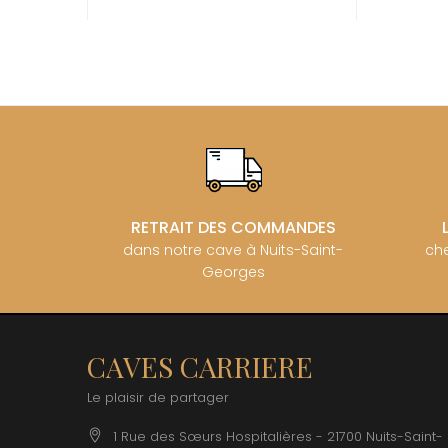
BZIKOT P
C
CAMUS
CATHIAR
CELLIER 
CHABLIS
CHABLIS
CHAMPY 
CHANDON
CHARTON
PIERRE
RETRAIT DES COMMANDES
CHATEAU
dans notre cave à Nuits-Saint-
che
CHATEA
Georges
CHATEAU
CHAVY J
CHAVY P
CHAVY-
CHEURLI
CAVES CARRIERE
CHEVILL
CHEZEA
Le plaisir de partager
CHÂTEAU
CLAIR B
1 Rue des Sœurs Hospitalières - 21700 Nuits-Saint-
CLERGET