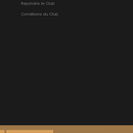
TUPINIER-BAUTISTA
Rejoindre le Club
BERT
V
RNARD
Conditions du Club
ROLINE
VAN CANNEYT CHARLES
AN-MARC
VAN-CANNEYT CHARLES
RC
VAROILLES
RRE
VIGNES DU MAYNES
VAIN
VIOLOT-GUILLEMARD JOANNES
OMAS
VITTEAUT-ALBERTI
ANC
VOCORET ELENI & EDOUARD
FFINET
VOILLOT JOSEPH
OLAS
VOUGERAIE