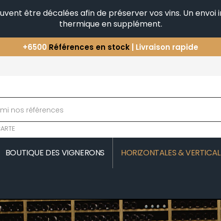
peuvent être décalées afin de préserver vos vins. Un envo
thermique en supplément.
+6500
Références en stock
| Livraison rapide
Vous avez une question ?
+33(0)345812020
Découvrez notre sélection
d'Horizontales & Verticales
ARTE
BOUTIQUE DES VIGNERONS
HORIZONTALES & VERTICAL
MOREAU
COMTE SENARD
JAVILLIER 