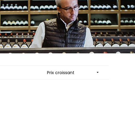
ES
MORTET DENIS
QUELINE
MUGNERET-GIBOURG
MUGNIER JACQUES-FREDERIC
 JB
MUZARD LUCIEN
N
NAUDIN-FERRAND
VIER
NICOLAS
ARD ET FILS
NOELLAT GEORGES
NOELLAT MICHEL
RAINE
NOURRISSAT
RONDE - ANTOINE
P
LA BIGNE
PACALET PHILIPPE
Prix croissant

RE
PAQUET AGNES
ICHEL
PARCELLAIRES DE SAULX
PASCAL JOSEPH
 FRANCOIS
PATAILLE LAURENT
 NICOLE
PATAILLE SYLVAIN
PATTES-LOUP - THOMAS PICO
RT
PAVELOT
OT
PERDRIX
ORIOT
PERNOT ALVINA
EUX ROLAND
PERNOT PAUL
UCIEN
PERROT-MINOT