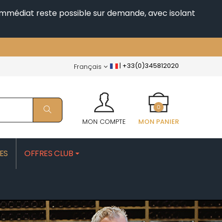
i immédiat reste possible sur demande, avec isolant
|
+33(0)345812020
Français
0
MON COMPTE
MON PANIER
ES
OFFRES CLUB
PATRICK
MOROT ALBERT