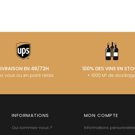
MANIERE R
ERE & FILS
G
MARCHAND
GALEYRAND JERÔME
MARQUIS D
GAMBAL ALEX
MATROT PI
D SYLVAIN
GARAUDET FLORENT
MATROT TH
AUX MOINES
GARENNE
MEO-CAM
IENNE
GENOT-BOULANGER
MEO-CAMUZ
IENNE - ICAUNA
GERMAIN HENRI
MEO-CAMUZ
BORIS
GIBOURG ROBERT
MERLIN
 DE BRIAILLES
GIRARDIN PIERRE
MESSAGER
 VINCENT & JEAN-
GIRARDIN VINCENT
MIA
GIROUD CAMILLE
MIKULSKI 
LIVRAISON EN 48/72H
100% DES VINS EN ST
GLANTENAY THIERRY
MILLOT JE
 DE LA TOUR
GOUGES HENRI
z vous ou en point relais
+ 1000 M² de stockag
MINIERE F &
U DE MARSANNAY
GRAS ALAIN
MONGEAR
 DE MEURSAULT
GRIVOT JEAN
MONTHELI
EAN-LOUIS
GROFFIER ROBERT PERE & FILS
AUL
PORCHERE
GROS ANNE
CHOUET
MOREAU A
GUILLON JEAN-MICHEL
N NOELLAT Maxime
MOREAU BE
GUY BOCARD
ON ROBERT
MOREAU C
INFORMATIONS
GUYON JEAN-PIERRE
MON COMPTE
UX JEROME
MOREAU D
 DE CHAMIREY
H
MOREAU JE
Qui sommes-nous ?
Informations personnelle
RUNO
MOREAU-N
HARMAND-GEOFFROY
 CHRISTIAN
MORET DA