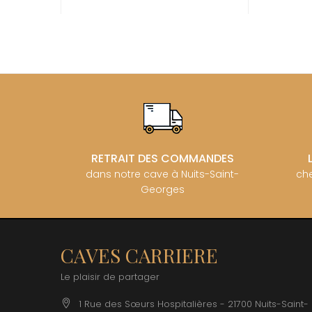
BZIKOT P
C
CAMUS
CATHIAR
CELLIER 
CHABLIS
CHABLIS
CHAMPY 
CHANDON
CHARTON
PIERRE
RETRAIT DES COMMANDES
CHATEAU
dans notre cave à Nuits-Saint-
che
CHATEA
Georges
CHATEAU
CHAVY J
CHAVY P
CHAVY-
CHEURLI
CAVES CARRIERE
CHEVILL
CHEZEA
Le plaisir de partager
CHÂTEAU
CLAIR B
1 Rue des Sœurs Hospitalières - 21700 Nuits-Saint-
CLERGET