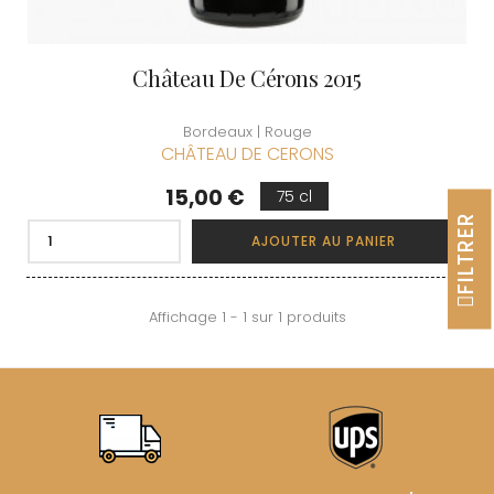
Château De Cérons 2015
Bordeaux | Rouge
CHÂTEAU DE CERONS
Prix
15,00 €
75 cl
FILTRER
AJOUTER AU PANIER
Affichage 1 - 1 sur 1 produits