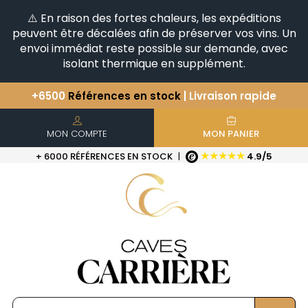
⚠️ En raison des fortes chaleurs, les expéditions
peuvent être décalées afin de préserver vos vins. Un
envoi immédiat reste possible sur demande, avec
isolant thermique en supplément.
+6500
Références en stock
| Livraison rapide
Vous avez une question ?
+33(0)345812020
Découvrez notre sélection
d'Horizontales & Verticales
MON COMPTE
MON PANIER
★★★★★
+ 6000 RÉFÉRENCES EN STOCK
|
4.9/5