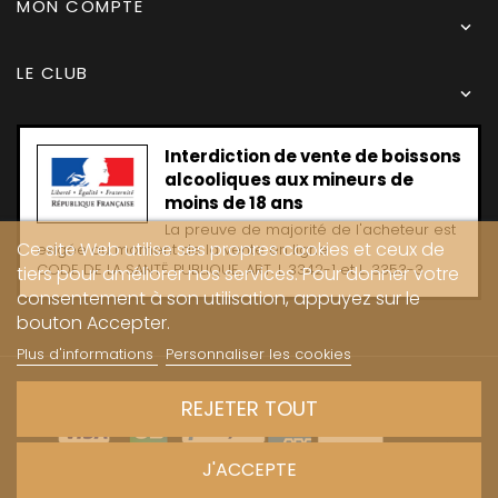
MON COMPTE

LE CLUB

Interdiction de vente de boissons
alcooliques aux mineurs de
moins de 18 ans
La preuve de majorité de l'acheteur est
Ce site Web utilise ses propres cookies et ceux de
exigée au moment de la vente en ligne
CODE DE LA SANTË PUBLIQUE, ART. L 3342-1 et L. 3353-3
tiers pour améliorer nos services. Pour donner votre
consentement à son utilisation, appuyez sur le
bouton Accepter.
Plus d'informations
Personnaliser les cookies
Copyright © 2024 - Caves Carrière
REJETER TOUT
J'ACCEPTE