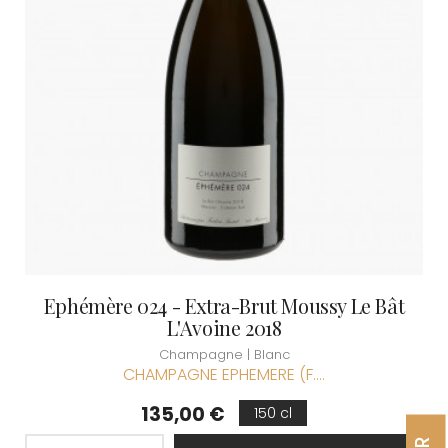
Ephémère 024 - Extra-Brut Moussy Le Bât
L'Avoine 2018
Champagne | Blanc
CHAMPAGNE EPHEMERE (F....
Prix
135,00 €
150 cl