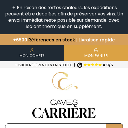
⚠️ En raison des fortes chaleurs, les expéditions
peuvent être décalées afin de préserver vos vins. Un
envoi immédiat reste possible sur demande, avec
isolant thermique en supplément.
+6500
Références en stock
| Livraison rapide
Vous avez une question ?
+33(0)345812020
Découvrez notre sélection
d'Horizontales & Verticales
MON COMPTE
MON PANIER
★★★★★
+ 6000 RÉFÉRENCES EN STOCK
|
4.9/5