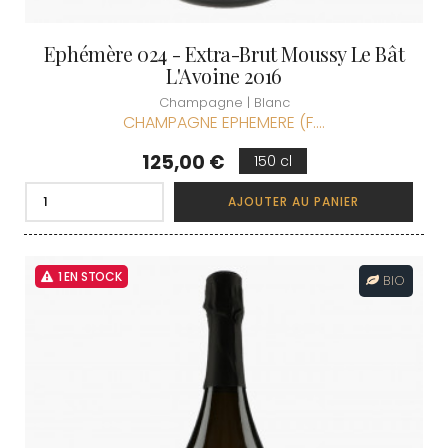
Ephémère 024 - Extra-Brut Moussy Le Bât
L'Avoine 2016
Champagne | Blanc
CHAMPAGNE EPHEMERE (F....
Prix
125,00 €
150 cl
AJOUTER AU PANIER
1 EN STOCK
BIO