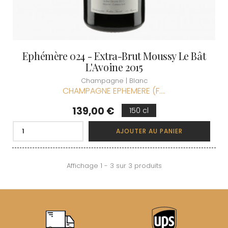
Ephémère 024 - Extra-Brut Moussy Le Bât
L'Avoine 2015
Champagne | Blanc
CHAMPAGNE EPHEMERE (F....
Prix
139,00 €
150 cl
AJOUTER AU PANIER
Affichage 1 - 3 sur 3 produits