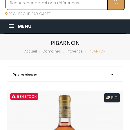
RECHERCHE PAR CARTE
MENU
PIBARNON
Accueil
Domaines
Provence
PIBARNON
Prix croissant

5 EN STOCK
BIO