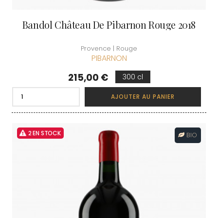
Bandol Château De Pibarnon Rouge 2018
Provence | Rouge
PIBARNON
Prix
215,00 €
300 cl
AJOUTER AU PANIER
2 EN STOCK
BIO