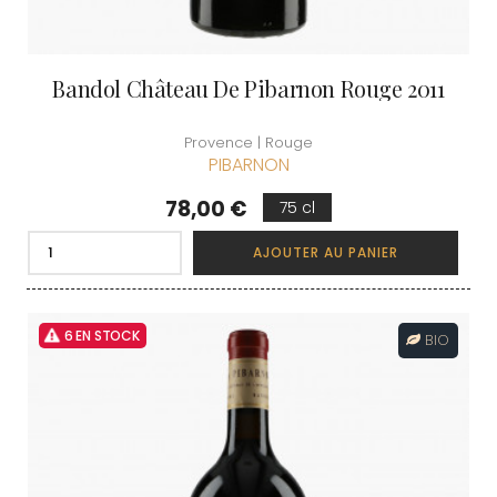
Bandol Château De Pibarnon Rouge 2011
Provence | Rouge
PIBARNON
Prix
78,00 €
75 cl
AJOUTER AU PANIER
6 EN STOCK
BIO