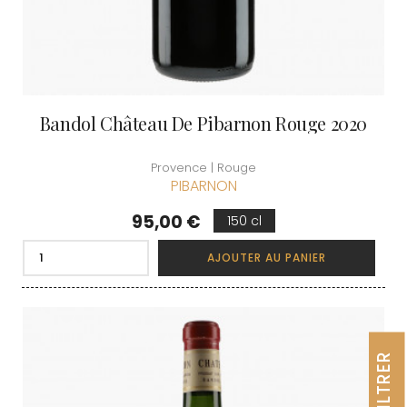
Bandol Château De Pibarnon Rouge 2020
Provence | Rouge
PIBARNON
Prix
95,00 €
150 cl
AJOUTER AU PANIER
FILTRER