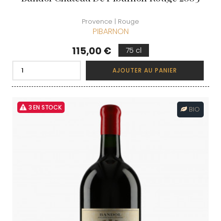
Provence | Rouge
PIBARNON
Prix
115,00 €
75 cl
AJOUTER AU PANIER
3 EN STOCK
BIO