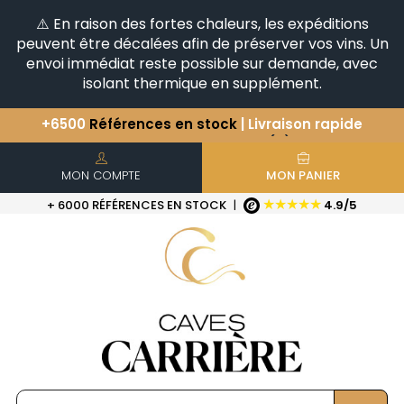
⚠️ En raison des fortes chaleurs, les expéditions
peuvent être décalées afin de préserver vos vins. Un
envoi immédiat reste possible sur demande, avec
isolant thermique en supplément.
Vous avez une question ?
+33(0)345812020
Découvrez notre sélection
d'Horizontales & Verticales
+6500
Références en stock
| Livraison rapide
MON COMPTE
MON PANIER
★★★★★
+ 6000 RÉFÉRENCES EN STOCK
|
4.9/5