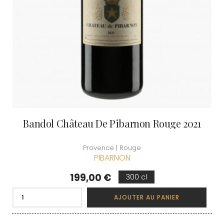
Bandol Château De Pibarnon Rouge 2021
Provence | Rouge
PIBARNON
Prix
199,00 €
300 cl
AJOUTER AU PANIER