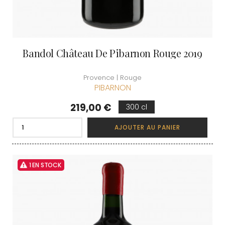
Bandol Château De Pibarnon Rouge 2019
Provence | Rouge
PIBARNON
Prix
219,00 €
300 cl
AJOUTER AU PANIER
1 EN STOCK