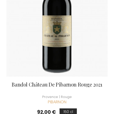
Bandol Château De Pibarnon Rouge 2021
Provence | Rouge
PIBARNON
Prix
92,00 €
150 cl