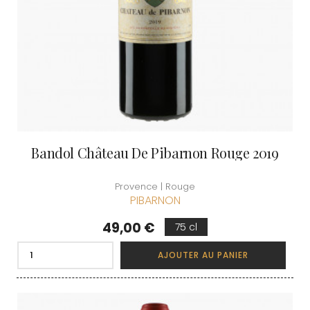
Bandol Château De Pibarnon Rouge 2019
Provence | Rouge
PIBARNON
Prix
49,00 €
75 cl
AJOUTER AU PANIER