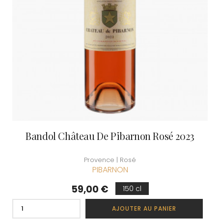
Bandol Château De Pibarnon Rosé 2023
Provence | Rosé
PIBARNON
Prix
59,00 €
150 cl
AJOUTER AU PANIER