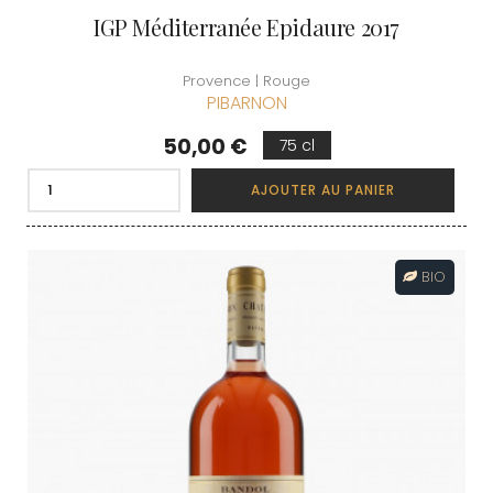
IGP Méditerranée Epidaure 2017
Provence | Rouge
PIBARNON
Prix
50,00 €
75 cl
AJOUTER AU PANIER
BIO