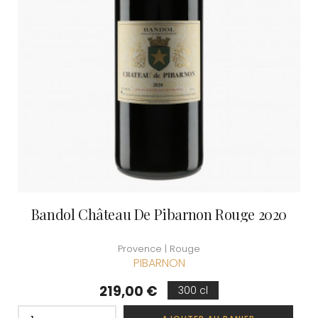
Bandol Château De Pibarnon Rouge 2020
Provence | Rouge
PIBARNON
Prix
219,00 €
300 cl