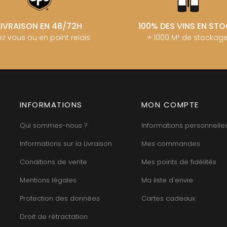
LIVRAISON EN 48/72H
100% DES VINS EN ST
z vous ou en point relais
+ 1000 M² de stockag
INFORMATIONS
MON COMPTE
Qui sommes-nous ?
Informations personnelle
Informations sur la Livraison
Mes commandes
Conditions de vente
Mes points de fidélités
Mentions légales
Ma liste d'envie
Protection des données
Cartes cadeaux
Droit de rétractation