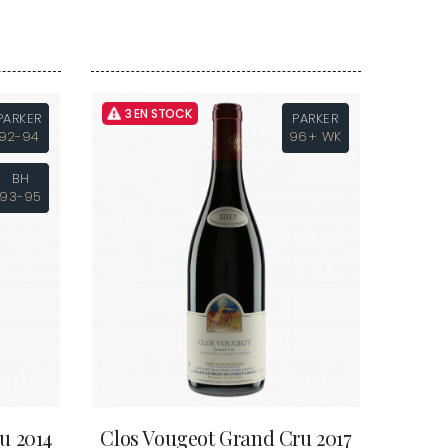
TUPINIER-BAUTISTA
BERT
V
RNARD
ROLINE
VAN CANNEYT CHARLES
AN-MARC
VAN-CANNEYT CHARLES
RC
VAROILLES
RRE
3 EN STOCK
VIGNES DU MAYNES
PARKER
PARKER
VAIN
VIOLOT-GUILLEMARD JOANNES
92-94
96+ WK
OMAS
VITTEAUT-ALBERTI
ANC
VOCORET ELENI & EDOUARD
BH
FFINET
VOILLOT JOSEPH
93-95
OLAS
VOUGERAIE
u 2014
Clos Vougeot Grand Cru 2017