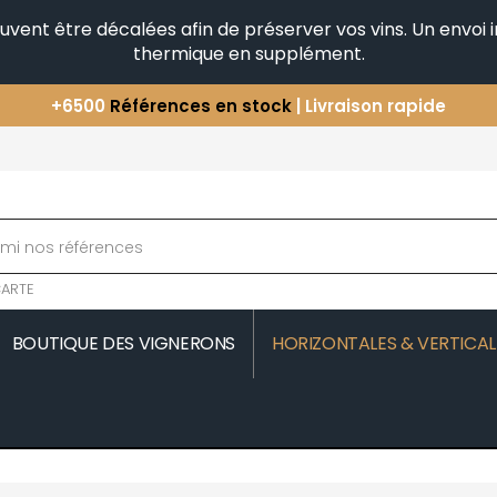
peuvent être décalées afin de préserver vos vins. Un envo
thermique en supplément.
Vous avez une question ?
+33(0)345812020
Découvrez notre sélection
d'Horizontales & Verticales
+6500
Références en stock
| Livraison rapide
ARTE
BOUTIQUE DES VIGNERONS
HORIZONTALES & VERTICAL
MOREAU
COMTE SENARD
JAVILLIER 