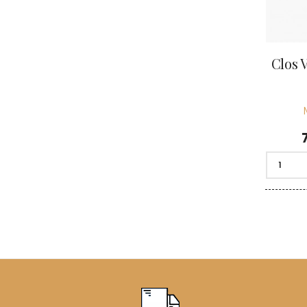
Clos 
P