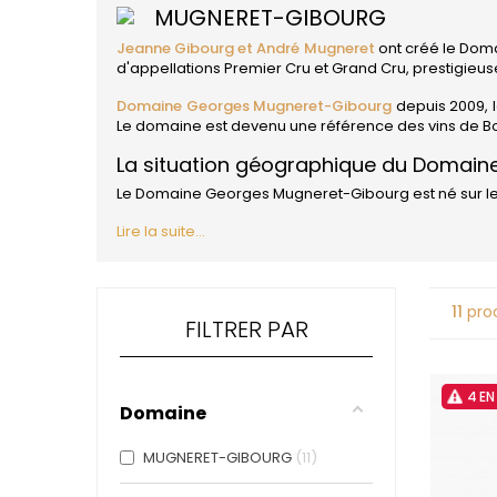
4
MUGNERET-GIBOURG
47N3E -
Jeanne Gibourg et André Mugneret
ont créé le Doma
A
d'appellations Premier Cru et Grand Cru, prestigie
A & P DE 
ALADAME
Domaine Georges Mugneret-Gibourg
depuis 2009, l
AMIOT ET
Le domaine est devenu une référence des
vins de 
AMIOT L
La situation géographique du Domai
ARLAUD
ARLOT
Le Domaine Georges Mugneret-Gibourg est né sur l
ARNOUX
Lire la suite...
B
BACHELE
BACHELE
BACHEL
11
prod
FILTRER PAR
BACHEY
BAILLOT
BAILLOT
BALLAND
4 E
BALLAND
Domaine
Domaine
MUGNERET-GIBOURG
11
BALLOT-
BART