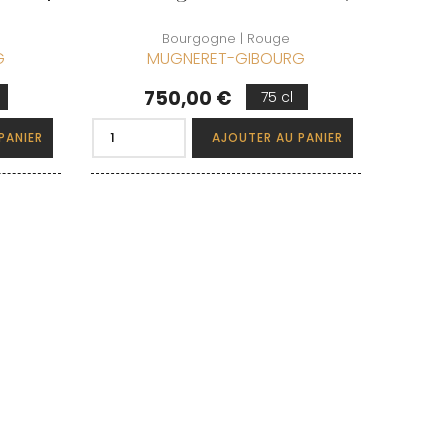
Bourgogne | Rouge
G
MUGNERET-GIBOURG
Prix
750,00 €
75 cl
PANIER
AJOUTER AU PANIER