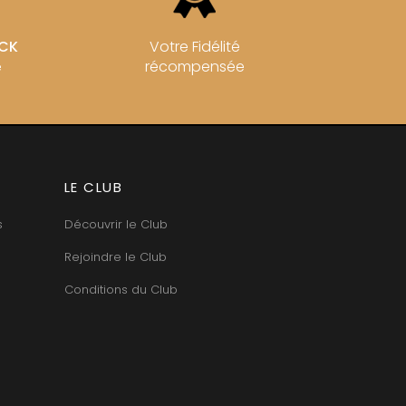
OCK
Votre Fidélité
récompensée
e
LE CLUB
s
Découvrir le Club
Rejoindre le Club
Conditions du Club