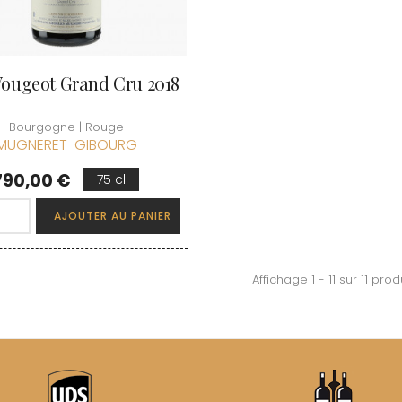
Vougeot Grand Cru 2018
Bourgogne | Rouge
MUGNERET-GIBOURG
rix
790,00 €
75 cl
AJOUTER AU PANIER
Affichage 1 - 11 sur 11 prod