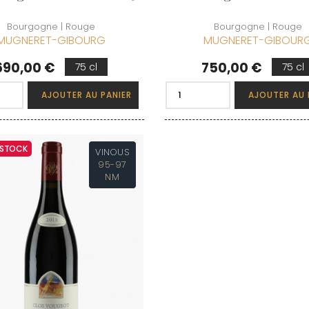
Bourgogne | Rouge
Bourgogne | Rouge
MUGNERET-GIBOURG
MUGNERET-GIBOUR
rix
Prix
690,00 €
750,00 €
75 cl
75 cl
AJOUTER AU PANIER
AJOUTER AU 
 STOCK
VINOUS
95-97
NM