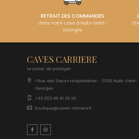
RETRAIT DES COMMANDES
dans notre cave à Nuits-Saint-
che
Georges
CAVES CARRIERE
Le plaisir de partager
1 Rue des Sœurs Hospitalières - 21700 Nuits-Saint-
Georges
+33 (0)3 45 81 20 20
boutique@caves-carriere.fr
Facebook
Instagram