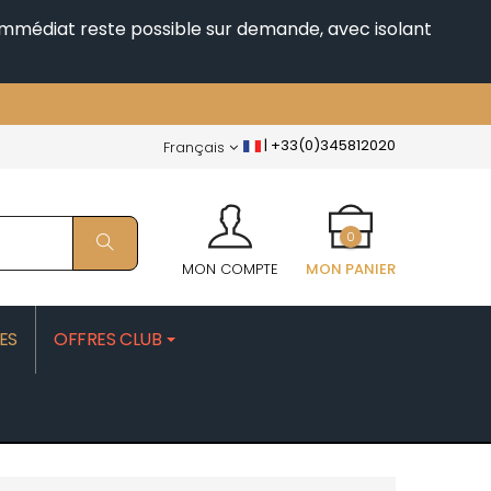
i immédiat reste possible sur demande, avec isolant
|
+33(0)345812020
Français
0
MON COMPTE
MON PANIER
ES
OFFRES CLUB
PATRICK
MOROT ALBERT