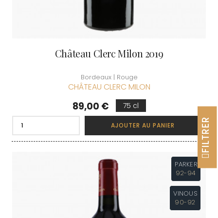
Château Clerc Milon 2019
Bordeaux | Rouge
CHÂTEAU CLERC MILON
Prix
89,00 €
75 cl
FILTRER
AJOUTER AU PANIER
PARKER
92-94
VINOUS
90-92