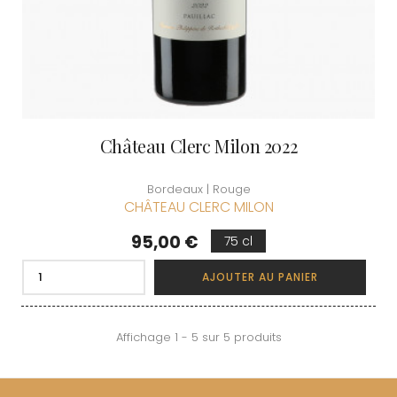
Château Clerc Milon 2022
Bordeaux | Rouge
CHÂTEAU CLERC MILON
Prix
95,00 €
75 cl
AJOUTER AU PANIER
Affichage 1 - 5 sur 5 produits