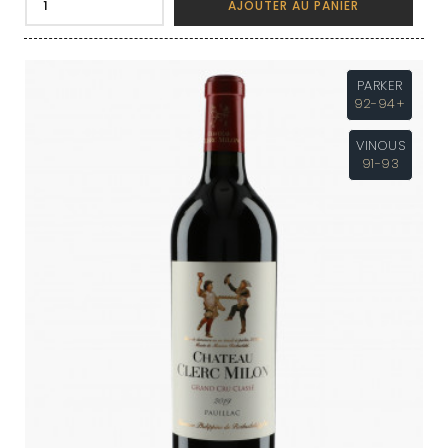
AJOUTER AU PANIER
PARKER
92-94+
VINOUS
91-93