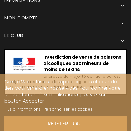
INFORMATIONS

MON COMPTE

LE CLUB

Interdiction de vente de boissons
alcooliques aux mineurs de
moins de 18 ans
La preuve de majorité de l'acheteur est
Ce site Web utilise ses propres cookies et ceux de
exigée au moment de la vente en ligne
CODE DE LA SANTË PUBLIQUE, ART. L 3342-1 et L. 3353-3
tiers pour améliorer nos services. Pour donner votre
consentement à son utilisation, appuyez sur le
bouton Accepter.
Plus d'informations
Personnaliser les cookies
Copyright © 2024 - Caves Carrière
REJETER TOUT