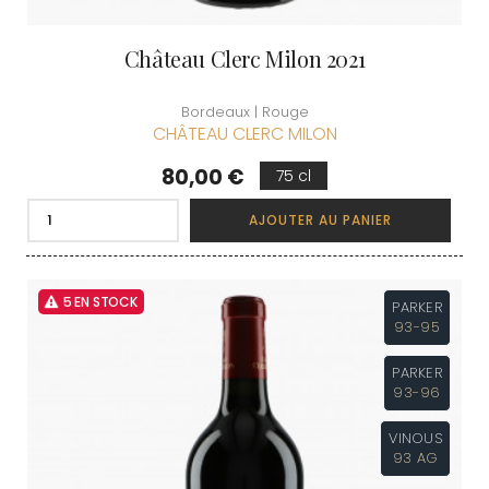
Château Clerc Milon 2021
Bordeaux | Rouge
CHÂTEAU CLERC MILON
Prix
80,00 €
75 cl
AJOUTER AU PANIER
5 EN STOCK
PARKER
93-95
PARKER
93-96
VINOUS
93 AG