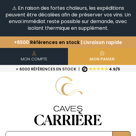
⚠️ En raison des fortes chaleurs, les expéditions
peuvent être décalées afin de préserver vos vins. Un
envoi immédiat reste possible sur demande, avec
isolant thermique en supplément.
+6500
Références en stock
| Livraison rapide
Vous avez une question ?
+33(0)345812020
Découvrez notre sélection
d'Horizontales & Verticales
MON COMPTE
MON PANIER
★★★★★
+ 6000 RÉFÉRENCES EN STOCK
|
4.9/5