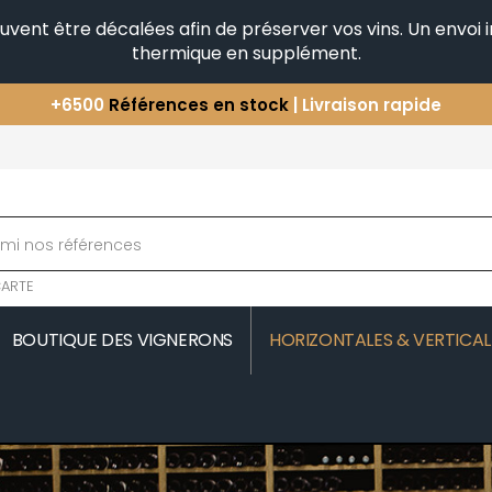
peuvent être décalées afin de préserver vos vins. Un envo
thermique en supplément.
+6500
Références en stock
| Livraison rapide
Vous avez une question ?
+33(0)345812020
Découvrez notre sélection
d'Horizontales & Verticales
ARTE
BOUTIQUE DES VIGNERONS
HORIZONTALES & VERTICAL
MOREAU
COMTE SENARD
JAVILLIER 