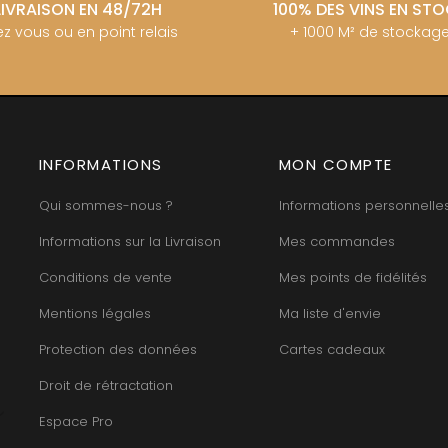
LIVRAISON EN 48/72H
100% DES VINS EN ST
z vous ou en point relais
+ 1000 M² de stockag
INFORMATIONS
MON COMPTE
Qui sommes-nous ?
Informations personnelle
Informations sur la Livraison
Mes commandes
Conditions de vente
Mes points de fidélités
Mentions légales
Ma liste d'envie
Protection des données
Cartes cadeaux
Droit de rétractation
Espace Pro