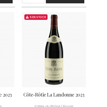
TUPINIER-BAUTISTA
BERT
V
RNARD
ROLINE
VAN CANNEYT CHARLES
5 EN STOCK
AN-MARC
VAN-CANNEYT CHARLES
RC
VAROILLES
RRE
VIGNES DU MAYNES
VAIN
VIOLOT-GUILLEMARD JOANNES
OMAS
VITTEAUT-ALBERTI
ANC
VOCORET ELENI & EDOUARD
FFINET
VOILLOT JOSEPH
OLAS
VOUGERAIE
e 2023
Côte-Rôtie La Landonne 2023
ge
Vallée du Rhône | Rouge