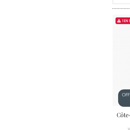
CLERGET
CLOS DE 
CLOS DU
CLOS SA
1 EN
COCHE F
COCHE-
COFFINE
COLIN B
COLIN J
COLIN M
COLIN S
COLIN-M
OFF
Côte
V