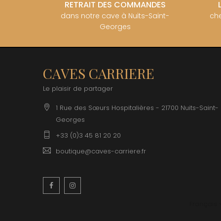
RETRAIT DES COMMANDES
dans notre cave à Nuits-Saint-
che
Georges
CAVES CARRIERE
Le plaisir de partager
1 Rue des Sœurs Hospitalières - 21700 Nuits-Saint-
Georges
+33 (0)3 45 81 20 20
boutique@caves-carriere.fr
Facebook
Instagram
Français