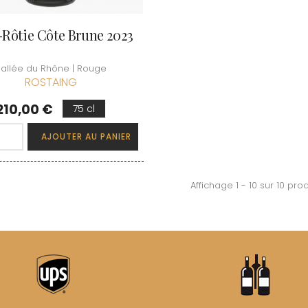
-Rôtie Côte Brune 2023
allée du Rhône | Rouge
ROSTAING
Prix
210,00 €
75 cl
AJOUTER AU PANIER
Affichage 1 - 10 sur 10 prod