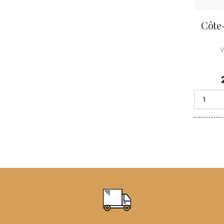
Côte
V