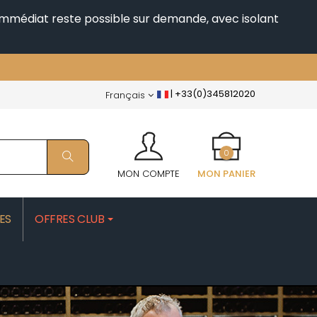
i immédiat reste possible sur demande, avec isolant
|
+33(0)345812020
Français
0
MON COMPTE
MON PANIER
ES
OFFRES CLUB
PATRICK
MOROT ALBERT