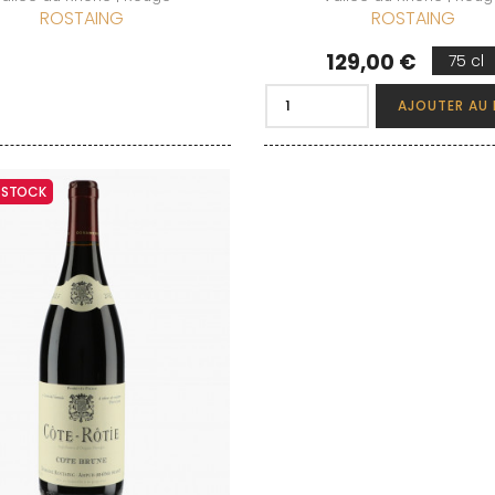
ROSTAING
ROSTAING
Prix
129,00 €
75 cl
AJOUTER AU 
N STOCK