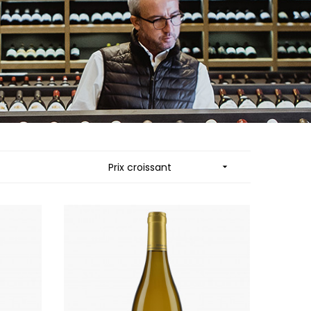
ES
MORTET DENIS
QUELINE
MUGNERET-GIBOURG
MUGNIER JACQUES-FREDERIC
 JB
MUZARD LUCIEN
N
NAUDIN-FERRAND
VIER
NICOLAS
ARD ET FILS
NOELLAT GEORGES
NOELLAT MICHEL
RAINE
NOURRISSAT
RONDE - ANTOINE
P
LA BIGNE
PACALET PHILIPPE
Prix croissant

RE
PAQUET AGNES
ICHEL
PARCELLAIRES DE SAULX
PASCAL JOSEPH
 FRANCOIS
PATAILLE LAURENT
 NICOLE
PATAILLE SYLVAIN
PATTES-LOUP - THOMAS PICO
RT
PAVELOT
OT
PERDRIX
ORIOT
PERNOT ALVINA
EUX ROLAND
PERNOT PAUL
UCIEN
PERROT-MINOT