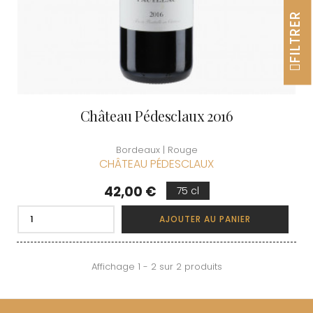
FILTRER
Château Pédesclaux 2016
Bordeaux | Rouge
CHÂTEAU PÉDESCLAUX
Prix
42,00 €
75 cl
AJOUTER AU PANIER
Affichage 1 - 2 sur 2 produits