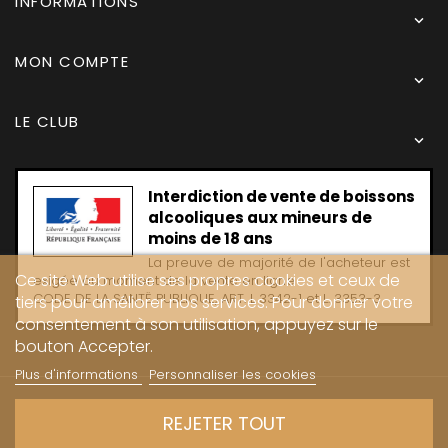
INFORMATIONS

MON COMPTE

LE CLUB

Interdiction de vente de boissons
alcooliques aux mineurs de
moins de 18 ans
La preuve de majorité de l'acheteur est
Ce site Web utilise ses propres cookies et ceux de
exigée au moment de la vente en ligne
CODE DE LA SANTË PUBLIQUE, ART. L 3342-1 et L. 3353-3
tiers pour améliorer nos services. Pour donner votre
consentement à son utilisation, appuyez sur le
bouton Accepter.
Plus d'informations
Personnaliser les cookies
Copyright © 2024 - Caves Carrière
REJETER TOUT