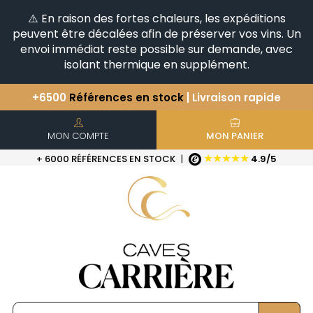
⚠️ En raison des fortes chaleurs, les expéditions
peuvent être décalées afin de préserver vos vins. Un
envoi immédiat reste possible sur demande, avec
isolant thermique en supplément.
+6500
Références en stock
| Livraison rapide
Vous avez une question ?
+33(0)345812020
Découvrez notre sélection
d'Horizontales & Verticales
MON COMPTE
MON PANIER
★★★★★
+ 6000 RÉFÉRENCES EN STOCK
|
4.9/5