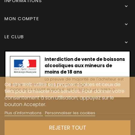
INFORMATIONS

MON COMPTE

LE CLUB

Interdiction de vente de boissons
alcooliques aux mineurs de
moins de 18 ans
La preuve de majorité de l'acheteur est
Ce site Web utilise ses propres cookies et ceux de
exigée au moment de la vente en ligne
CODE DE LA SANTË PUBLIQUE, ART. L 3342-1 et L. 3353-3
tiers pour améliorer nos services. Pour donner votre
consentement à son utilisation, appuyez sur le
bouton Accepter.
Plus d'informations
Personnaliser les cookies
Copyright © 2024 - Caves Carrière
REJETER TOUT