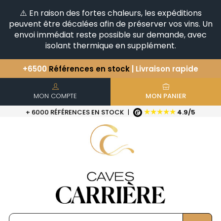
⚠️ En raison des fortes chaleurs, les expéditions
peuvent être décalées afin de préserver vos vins. Un
envoi immédiat reste possible sur demande, avec
isolant thermique en supplément.
+6500
Références en stock
| Livraison rapide
Vous avez une question ?
+33(0)345812020
Découvrez notre sélection
d'Horizontales & Verticales
MON COMPTE
MON PANIER
★★★★★
+ 6000 RÉFÉRENCES EN STOCK
|
4.9/5