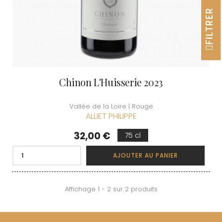
FILTRER
Chinon L'Huisserie 2023
Vallée de la Loire | Rouge
ALLIET PHILIPPE
Prix
32,00 €
75 cl
AJOUTER AU PANIER
Affichage 1 - 2 sur 2 produits