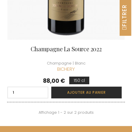
FILTRER
Champagne La Source 2022
Champagne | Blanc
BICHERY
Prix
88,00 €
150 cl
AJOUTER AU PANIER
Affichage 1 - 2 sur 2 produits