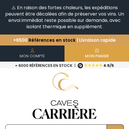
⚠️ En raison des fortes chaleurs, les expéditions
peuvent être décalées afin de préserver vos vins. Un
envoi immédiat reste possible sur demande, avec
isolant thermique en supplément.
+6500
Références en stock
| Livraison rapide
Vous avez une question ?
+33(0)345812020
Découvrez notre sélection
d'Horizontales & Verticales
MON COMPTE
MON PANIER
★★★★★
+ 6000 RÉFÉRENCES EN STOCK
|
4.9/5