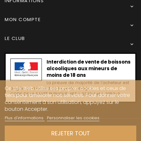
INFORMATIONS

MON COMPTE

LE CLUB

Interdiction de vente de boissons
alcooliques aux mineurs de
moins de 18 ans
La preuve de majorité de l'acheteur est
Ce site Web utilise ses propres cookies et ceux de
exigée au moment de la vente en ligne
CODE DE LA SANTË PUBLIQUE, ART. L 3342-1 et L. 3353-3
tiers pour améliorer nos services. Pour donner votre
consentement à son utilisation, appuyez sur le
bouton Accepter.
Plus d'informations
Personnaliser les cookies
Copyright © 2024 - Caves Carrière
REJETER TOUT