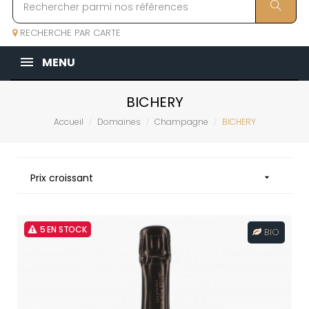
RECHERCHE PAR CARTE
MENU
BICHERY
Accueil
Domaines
Champagne
BICHERY
Prix croissant

5 EN STOCK
BIO