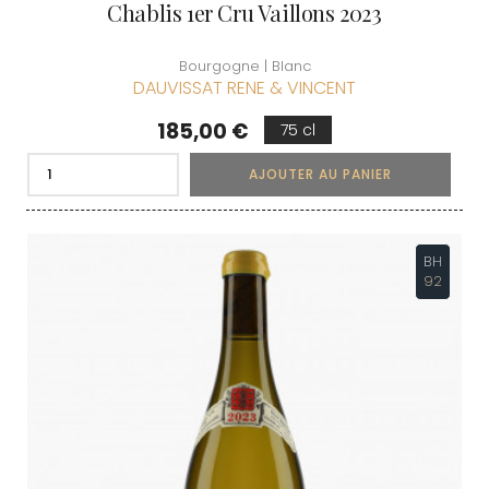
Chablis 1er Cru Vaillons 2023
Bourgogne | Blanc
DAUVISSAT RENE & VINCENT
Prix
185,00 €
75 cl
AJOUTER AU PANIER
BH
92