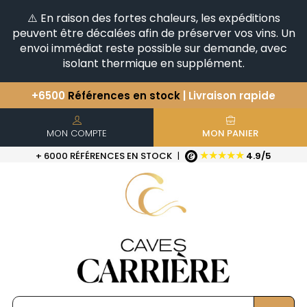
⚠️ En raison des fortes chaleurs, les expéditions
peuvent être décalées afin de préserver vos vins. Un
envoi immédiat reste possible sur demande, avec
isolant thermique en supplément.
+6500
Références en stock
| Livraison rapide
Vous avez une question ?
+33(0)345812020
Découvrez notre sélection
d'Horizontales & Verticales
MON COMPTE
MON PANIER
★★★★★
+ 6000 RÉFÉRENCES EN STOCK
|
4.9/5