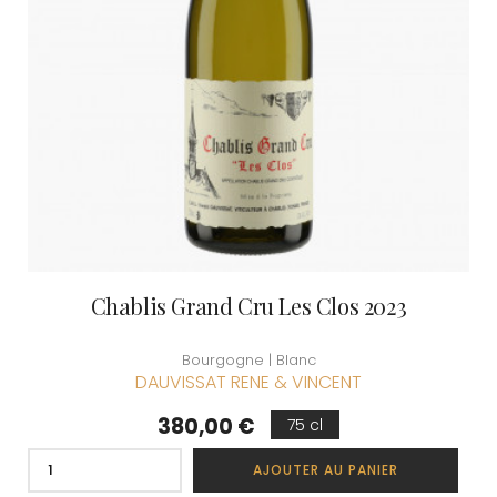
Chablis Grand Cru Les Clos 2023
Bourgogne | Blanc
DAUVISSAT RENE & VINCENT
Prix
380,00 €
75 cl
AJOUTER AU PANIER