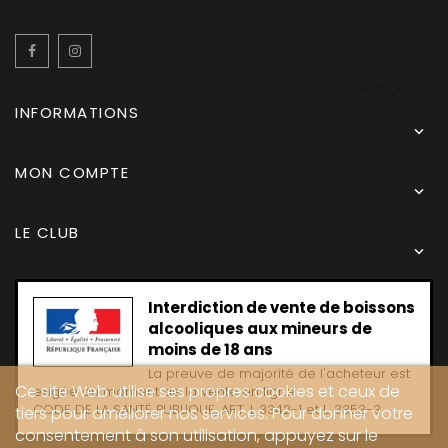
Facebook
Instagram
Français
INFORMATIONS

MON COMPTE

LE CLUB

Interdiction de vente de boissons
alcooliques aux mineurs de
moins de 18 ans
La preuve de majorité de l'acheteur est
Ce site Web utilise ses propres cookies et ceux de
exigée au moment de la vente en ligne
CODE DE LA SANTË PUBLIQUE, ART. L 3342-1 et L. 3353-3
tiers pour améliorer nos services. Pour donner votre
consentement à son utilisation, appuyez sur le