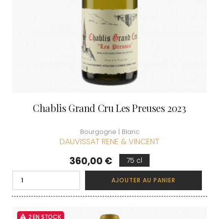
Chablis Grand Cru Les Preuses 2023
Bourgogne | Blanc
DAUVISSAT RENE & VINCENT
Prix
360,00 €
75 cl
AJOUTER AU PANIER
2 EN STOCK