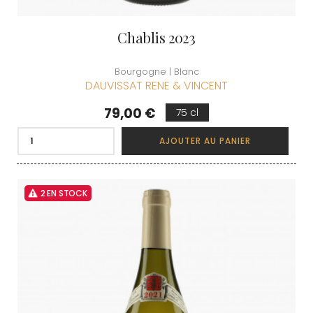
Chablis 2023
Bourgogne | Blanc
DAUVISSAT RENE & VINCENT
Prix
79,00 €
75 cl
AJOUTER AU PANIER
2 EN STOCK