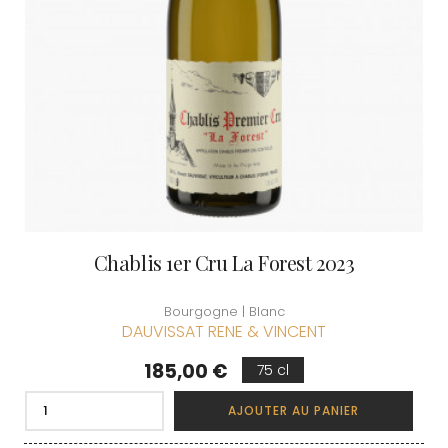
Chablis 1er Cru La Forest 2023
Bourgogne | Blanc
DAUVISSAT RENE & VINCENT
Prix
185,00 €
75 cl
AJOUTER AU PANIER