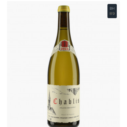
BH
89