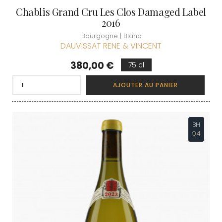
Chablis Grand Cru Les Clos Damaged Label
2016
Bourgogne | Blanc
DAUVISSAT RENE & VINCENT
Prix
380,00 €
75 cl
AJOUTER AU PANIER
BH
94