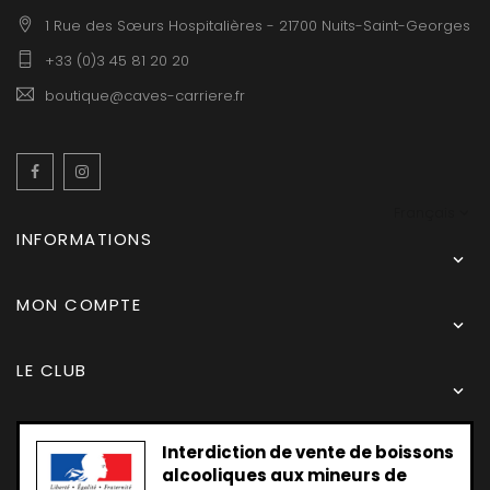
1 Rue des Sœurs Hospitalières - 21700 Nuits-Saint-Georges
+33 (0)3 45 81 20 20
boutique@caves-carriere.fr
Facebook
Instagram
Français
INFORMATIONS

MON COMPTE

LE CLUB

Interdiction de vente de boissons
alcooliques aux mineurs de