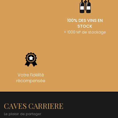
100% DES VINS EN
STOCK
+ 1000 M² de stockage
Votre Fidélité
récompensée
CAVES CARRIERE
Le plaisir de partager