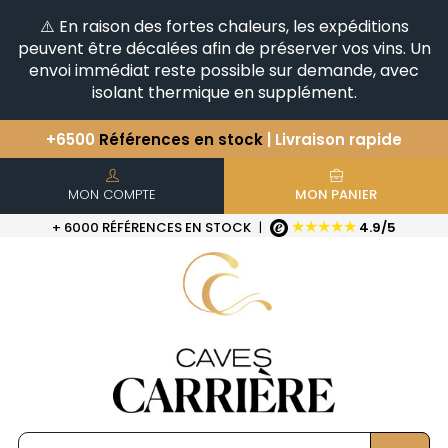
⚠️ En raison des fortes chaleurs, les expéditions
peuvent être décalées afin de préserver vos vins. Un
envoi immédiat reste possible sur demande, avec
isolant thermique en supplément.
+6500
Références en stock
| Livraison rapide
Vous avez une question ?
+33(0)345812020
Découvrez notre sélection
d'Horizontales & Verticales
MON COMPTE
MON PANIER
★★★★★
+ 6000 RÉFÉRENCES EN STOCK
|
4.9/5