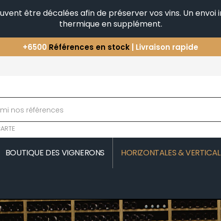
peuvent être décalées afin de préserver vos vins. Un envo
thermique en supplément.
+6500
Références en stock
| Livraison rapide
Vous avez une question ?
+33(0)345812020
Découvrez notre sélection
d'Horizontales & Verticales
ARTE
BOUTIQUE DES VIGNERONS
HORIZONTALES & VERTICAL
MOREAU
COMTE SENARD
JAVILLIER 