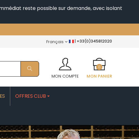
i immédiat reste possible sur demande, avec isolant
|
+33(0)345812020
Français
0
MON COMPTE
MON PANIER
ES
OFFRES CLUB
PATRICK
MOROT ALBERT