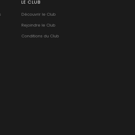
LE CLUB
TUPINIER-BAUTISTA
BERT
V
RNARD
s
Découvrir le Club
ROLINE
VAN CANNEYT CHARLES
AN-MARC
VAN-CANNEYT CHARLES
Rejoindre le Club
RC
VAROILLES
RRE
VIGNES DU MAYNES
Conditions du Club
VAIN
VIOLOT-GUILLEMARD JOANNES
OMAS
VITTEAUT-ALBERTI
ANC
VOCORET ELENI & EDOUARD
FFINET
VOILLOT JOSEPH
OLAS
VOUGERAIE