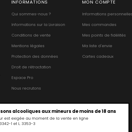
HEILLY-HUBERDEAU
INFORMATIONS
MON COMPTE
 YVON
MORET HU
HEITZ ARMAND
LA CHAPELLE
MOREY BE
HENRY MARTHE
Qui sommes-nous ?
Informations personnelle
 MOULIN AUX MOINES
MOREY CA
HERESZTYN-MAZZINI
INT JOSEPH
MOREY JE
HERITIERS DU COMTE LAFON
Informations sur la Livraison
Mes commandes
ABIEN
MOREY MA
HOSPICES DE BEAUNE
DURY
MOREY PIE
HUDELOT-NOELLAT
Conditions de vente
Mes points de fidélités
T-DUVERNAY
MOREY SYL
HUMBERT FRERES
RUNO
MOREY TH
Mentions légales
Ma liste d'envie
J
OSEPH
MOREY-BL
JACQUESON PAUL
ARC
MOREY-CO
Protection des données
Cartes cadeaux
JADOT LOUIS
IMON
MORIN NIC
JAEGER-DEFAIX
OREY PIERRE-YVES
Droit de rétractation
Espace Pro
Nous recrutons
issons alcooliques aux mineurs de moins de 18 ans
ur est exigée au moment de la vente en ligne
3342-1 et L. 3353-3