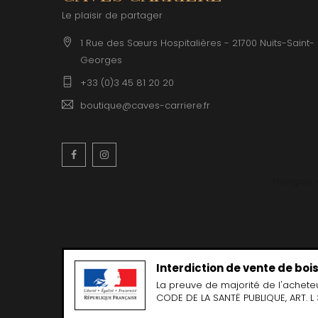
CLERGET
Le plaisir de partager
CLOS DE 
CLOS DU
1 Rue des Sœurs Hospitalières - 21700 Nuits-Saint-
CLOS SA
Georges
COCHE F
COCHE-
+33 (0)3 45 81 20 20
COFFINE
COLIN B
boutique@caves-carriere.fr
COLIN J
COLIN M
COLIN S
Facebook
Instagram
COLIN-M
Français
Interdiction de vente de bo
La preuve de majorité de l'achete
CODE DE LA SANTË PUBLIQUE, ART. L 