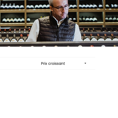
ES
MORTET DENIS
QUELINE
MUGNERET-GIBOURG
MUGNIER JACQUES-FREDERIC
 JB
MUZARD LUCIEN
N
NAUDIN-FERRAND
VIER
NICOLAS
ARD ET FILS
NOELLAT GEORGES
NOELLAT MICHEL
RAINE
NOURRISSAT
RONDE - ANTOINE
P
LA BIGNE
PACALET PHILIPPE
Prix croissant

RE
PAQUET AGNES
ICHEL
PARCELLAIRES DE SAULX
PASCAL JOSEPH
 FRANCOIS
PATAILLE LAURENT
 NICOLE
PATAILLE SYLVAIN
PATTES-LOUP - THOMAS PICO
RT
PAVELOT
OT
PERDRIX
ORIOT
PERNOT ALVINA
EUX ROLAND
PERNOT PAUL
UCIEN
PERROT-MINOT