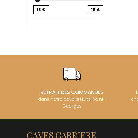
BZIKOT P
15
€
15
€
C
CAMUS
CATHIAR
CELLIER 
CHABLIS
CHABLIS
CHAMPY 
CHANDON
CHARTON
PIERRE
CHATEAU
CHATEA
CHATEAU
CHAVY J
RETRAIT DES COMMANDES
CHAVY P
dans notre cave à Nuits-Saint-
che
CHAVY-
Georges
CHEURLI
CHEVILL
CHEZEA
CHÂTEAU
CLAIR B
CAVES CARRIERE
CLERGET