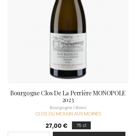
Bourgogne Clos De La Perrière MONOPOLE
2023
Bourgogne | Blanc
CLOS DU MOULIN AUX MOINES
Prix
27,00 €
75 cl