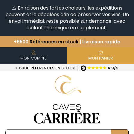
⚠️ En raison des fortes chaleurs, les expéditions
peuvent être décalées afin de préserver vos vins. Un
envoi immédiat reste possible sur demande, avec
isolant thermique en supplément.
+6500
Références en stock
| Livraison rapide
Vous avez une question ?
+33(0)345812020
Découvrez notre sélection
d'Horizontales & Verticales
MON COMPTE
MON PANIER
★★★★★
+ 6000 RÉFÉRENCES EN STOCK
|
4.9/5