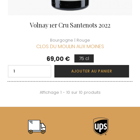
Volnay 1er Cru Santenots 2022
Bourgogne | Rouge
CLOS DU MOULIN AUX MOINES
Prix
69,00 €
75 cl
AJOUTER AU PANIER
Affichage 1 - 10 sur 10 produits