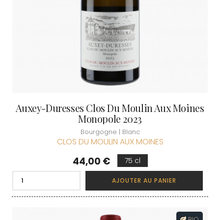
Auxey-Duresses Clos Du Moulin Aux Moines
Monopole 2023
Bourgogne | Blanc
CLOS DU MOULIN AUX MOINES
Prix
44,00 €
75 cl
AJOUTER AU PANIER
BIO