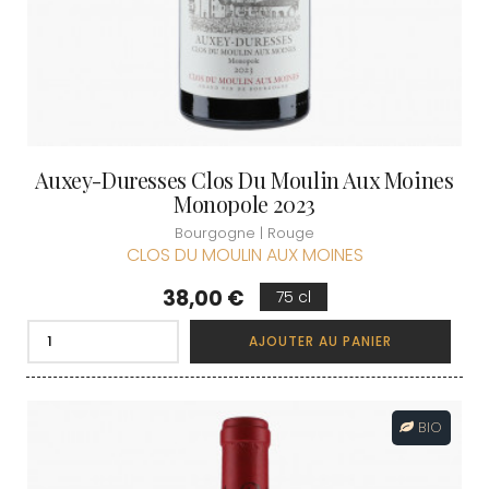
Auxey-Duresses Clos Du Moulin Aux Moines
Monopole 2023
Bourgogne | Rouge
CLOS DU MOULIN AUX MOINES
Prix
38,00 €
75 cl
AJOUTER AU PANIER
BIO