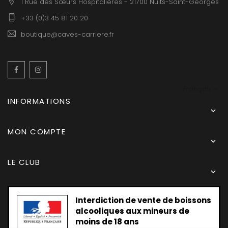
1 Rue des Sœurs Hospitalières - 21700 Nuits-Saint-Georges
+33 (0)3 45 81 20 20
boutique@caves-carriere.fr
Facebook
Instagram
Français
INFORMATIONS

MON COMPTE

LE CLUB

Interdiction de vente de boissons
alcooliques aux mineurs de
moins de 18 ans