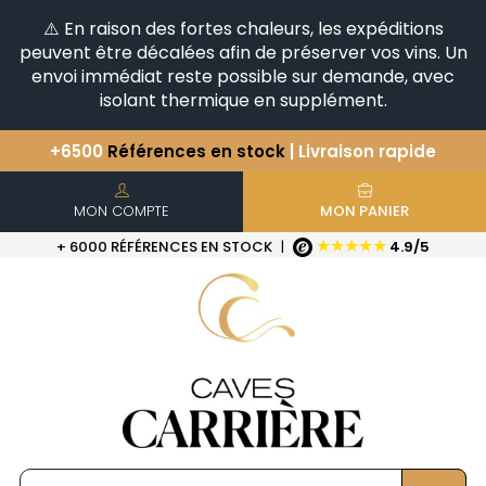
⚠️ En raison des fortes chaleurs, les expéditions
peuvent être décalées afin de préserver vos vins. Un
envoi immédiat reste possible sur demande, avec
isolant thermique en supplément.
+6500
Références en stock
| Livraison rapide
Vous avez une question ?
+33(0)345812020
Découvrez notre sélection
d'Horizontales & Verticales
MON COMPTE
MON PANIER
★★★★★
+ 6000 RÉFÉRENCES EN STOCK
|
4.9/5