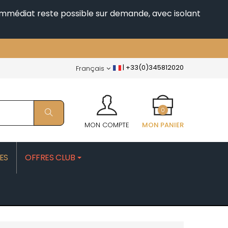
i immédiat reste possible sur demande, avec isolant
|
+33(0)345812020
Français
0
MON COMPTE
MON PANIER
ES
OFFRES CLUB
PATRICK
MOROT ALBERT