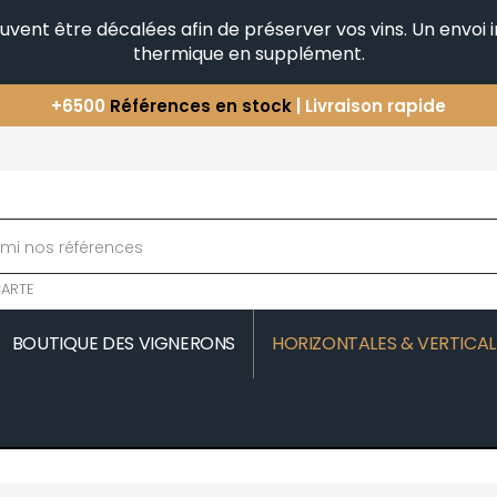
peuvent être décalées afin de préserver vos vins. Un envo
thermique en supplément.
+6500
Références en stock
| Livraison rapide
Vous avez une question ?
+33(0)345812020
Découvrez notre sélection
d'Horizontales & Verticales
ARTE
BOUTIQUE DES VIGNERONS
HORIZONTALES & VERTICAL
MOREAU
COMTE SENARD
JAVILLIER 