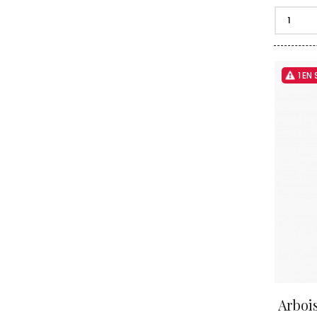
CLERGET
CLOS DE 
CLOS DU
CLOS SA
COCHE F
1 EN
COCHE-
COFFINE
COLIN B
COLIN J
COLIN M
COLIN S
COLIN-M
Arbois