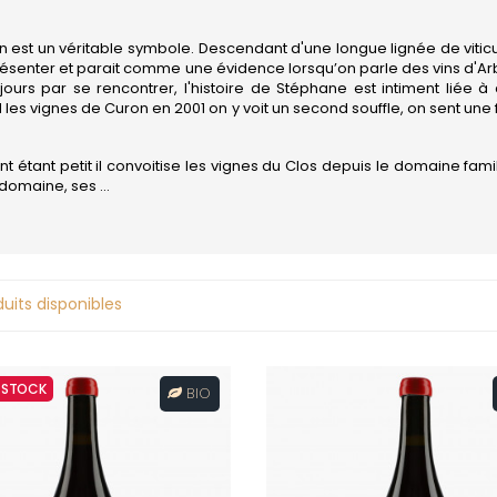
COMTES LAFON
JAYER GILL
CONFURON JEAN-JACQUES
JAYER JAC
 MICHAUT GUILLAUME
COQUARD LOISON FLEUROT
JEANNOT
 en est un véritable symbole. Descendant d'une longue lignée de viticu
JESSIAUME
ésenter et parait comme une évidence lorsqu’on parle des vins d'Arb
D
VILLAINE
JOBLOT
ours par se rencontrer, l'histoire de Stéphane est intiment liée à 
DAMPT
 STEPHANE
d les vignes de Curon en 2001 on y voit un second souffle, on sent 
JOLIET
DANCER THEO
 FILS
JOUAN OLI
DANCER VINCENT
EON
JULIEN GER
DARVIOT-PERRIN
t étant petit il convoitise les vignes du Clos depuis le domaine famil
L
DAUVISSAT JEAN & FILS
domaine, ses ...
DAUVISSAT RENE & VINCENT
LA COMMA
-LACHAUX
DE COURCEL
LA PIERRE 
DE MONTILLE
LEPETIT DE 
T AURORE
DE SUREMAIN ERIC
LABET PIER
T JEAN-CLAUDE
DEFAIX BERNARD
LAFARGE M
uits disponibles
ET-MONNOT
DELAGRANGE HENRI
LAHAYE
-LEGROS
DIDON
LAMARCHE
 ARNAUD
DOMAINE DE LA CRAS
LAMARCHE
 VAN CANNEYT LAURE
DOMAINE DE LA TOUR PENET
LAMBRAYS
-CURTET
N STOCK
DOMAINE DES CHEZEAUX
BIO
LAMY HUBE
-CURTET (made by
DROIN JEAN PAUL & BENOIT
LAMY-PILL
DROUHIN JOSEPH
 Roulot)
LAUNAY-H
DROUHIN-LAROZE
MILLOT
LAVANTUR
DROUHIN-VAUDON
LE MOINE L