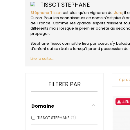
4
TISSOT STEPHANE
47N3E -
Stéphane Tissot
est plus qu’un vigneron du
Jura
, il
A
Curon. Pour les connaisseurs ce noms n'est plus à pr
A & P DE 
de France. Comme les grands esprits finissent touj
ALADAME
différents mais lorsque le premier achète au secon
AMIOT ET
propager.
AMIOT L
Stéphane Tissot connaît le lieu par cœur, s'y baladan
ARLAUD
d'enfant qui se réalise lorsqu'il prend possession du 
ARLOT
ARNOUX
Lire la suite...
B
BACHELE
BACHELE
7
prod
BACHEL
FILTRER PAR
BACHEY
BAILLOT
BAILLOT
BALLAND
4 E
Domaine
BALLAND
Domaine
TISSOT STEPHANE
7
BALLOT-
BART