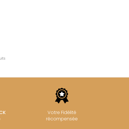
its
OCK
Votre Fidélité
récompensée
e