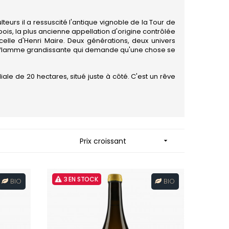
ES
MORTET DENIS
QUELINE
MUGNERET-GIBOURG
MUGNIER JACQUES-FREDERIC
lteurs il a ressuscité l'antique vignoble de la Tour de
 JB
MUZARD LUCIEN
ois, la plus ancienne appellation d'origine contrôlée
celle d'Henri Maire. Deux générations, deux univers
N
une flamme grandissante qui demande qu'une chose se
NAUDIN-FERRAND
VIER
NICOLAS
ARD ET FILS
NOELLAT GEORGES
iale de 20 hectares, situé juste à côté. C'est un rêve
NOELLAT MICHEL
RAINE
NOURRISSAT
RONDE - ANTOINE
P
LA BIGNE
PACALET PHILIPPE
RE
PAQUET AGNES
ICHEL
PARCELLAIRES DE SAULX
Prix croissant

PASCAL JOSEPH
 FRANCOIS
PATAILLE LAURENT
 NICOLE
PATAILLE SYLVAIN
PATTES-LOUP - THOMAS PICO
3 EN STOCK
BIO
BIO
RT
PAVELOT
OT
PERDRIX
ORIOT
PERNOT ALVINA
EUX ROLAND
PERNOT PAUL
UCIEN
PERROT-MINOT