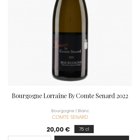
Bourgogne Lorraine By Comte Senard 2022
Bourgogne | Blanc
COMTE SENARD
Prix
20,00 €
75 cl