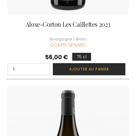
Aloxe-Corton Les Caillettes 2023
Bourgogne | Blanc
COMTE SENARD
Prix
56,00 €
75 cl
AJOUTER AU PANIER