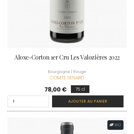
Aloxe-Corton 1er Cru Les Valozières 2022
Bourgogne | Rouge
COMTE SENARD
Prix
78,00 €
75 cl
AJOUTER AU PANIER
BIO