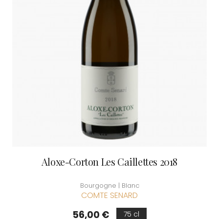
Aloxe-Corton Les Caillettes 2018
Bourgogne | Blanc
COMTE SENARD
Prix
56,00 €
75 cl