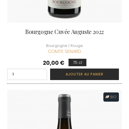
Bourgogne Cuvée Auguste 2022
Bourgogne | Rouge
COMTE SENARD
Prix
20,00 €
75 cl
AJOUTER AU PANIER
BIO