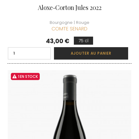
Aloxe-Corton Jules 2022
Bourgogne | Rouge
COMTE SENARD
Prix
43,00 €
75 cl
AJOUTER AU PANIER
1 EN STOCK