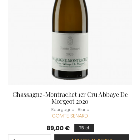
Chassagne-Montrachet 1er Cru Abbaye De
Morgeot 2020
Bourgogne | Blanc
COMTE SENARD
Prix
89,00 €
75 cl