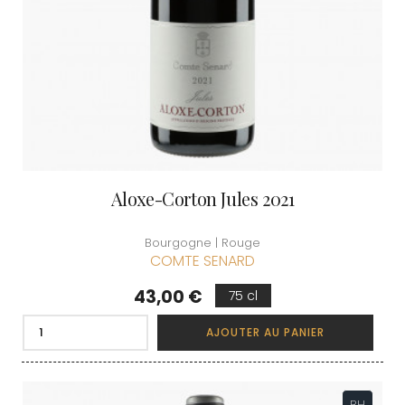
Aloxe-Corton Jules 2021
Bourgogne | Rouge
COMTE SENARD
Prix
43,00 €
75 cl
AJOUTER AU PANIER
BH