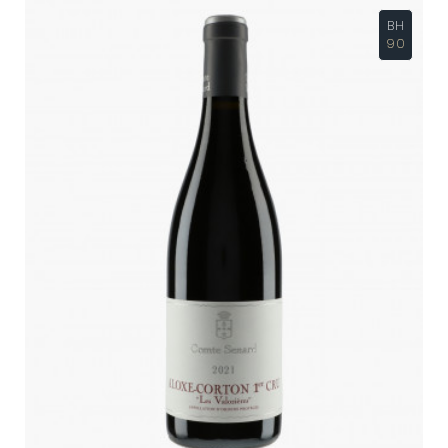
BH
90