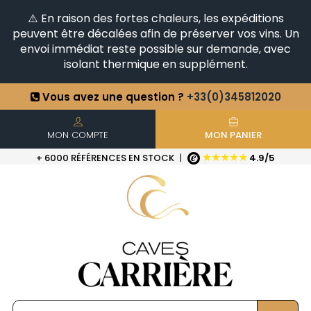
⚠️ En raison des fortes chaleurs, les expéditions
peuvent être décalées afin de préserver vos vins. Un
envoi immédiat reste possible sur demande, avec
isolant thermique en supplément.
Vous avez une question ?
+33(0)345812020
Découvrez notre sélection
d'Horizontales & Verticales
+6500
Références en stock
| Livraison rapide
MON COMPTE
MON PANIER
★★★★★
+ 6000 RÉFÉRENCES EN STOCK
|
4.9/5