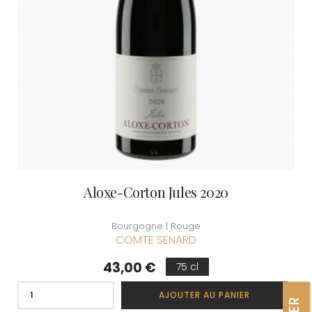
Aloxe-Corton Jules 2020
Bourgogne | Rouge
COMTE SENARD
Prix
43,00 €
75 cl
AJOUTER AU PANIER