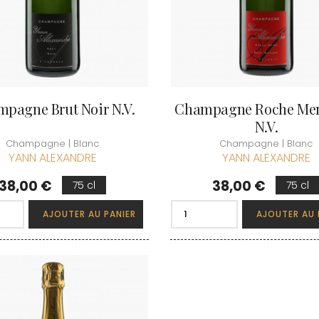
pagne Brut Noir N.V.
Champagne Roche Mer
N.V.
Champagne | Blanc
Champagne | Blanc
YANN ALEXANDRE
YANN ALEXANDRE
Prix
Prix
38,00 €
38,00 €
75 cl
75 cl
AJOUTER AU PANIER
AJOUTER AU 