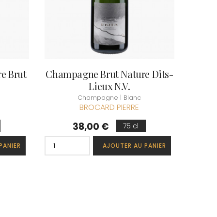
e Brut
Champagne Brut Nature Dits-
Lieux N.V.
Champagne | Blanc
BROCARD PIERRE
Prix
38,00 €
75 cl
PANIER
AJOUTER AU PANIER