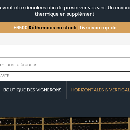
peuvent être décalées afin de préserver vos vins. Un envo
thermique en supplément.
+6500
Références en stock
| Livraison rapide
Vous avez une question ?
+33(0)345812020
Découvrez notre sélection
d'Horizontales & Verticales
ARTE
BOUTIQUE DES VIGNERONS
HORIZONTALES & VERTICAL
MOREAU
COMTE SENARD
JAVILLIER 