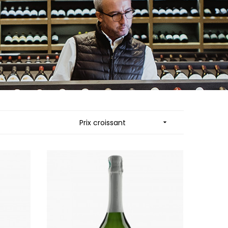
ES
MORTET DENIS
QUELINE
MUGNERET-GIBOURG
MUGNIER JACQUES-FREDERIC
 JB
MUZARD LUCIEN
N
NAUDIN-FERRAND
VIER
NICOLAS
ARD ET FILS
NOELLAT GEORGES
NOELLAT MICHEL
RAINE
NOURRISSAT
RONDE - ANTOINE
P
LA BIGNE
PACALET PHILIPPE
Prix croissant

RE
PAQUET AGNES
ICHEL
PARCELLAIRES DE SAULX
PASCAL JOSEPH
 FRANCOIS
PATAILLE LAURENT
 NICOLE
PATAILLE SYLVAIN
PATTES-LOUP - THOMAS PICO
RT
PAVELOT
OT
PERDRIX
ORIOT
PERNOT ALVINA
EUX ROLAND
PERNOT PAUL
UCIEN
PERROT-MINOT