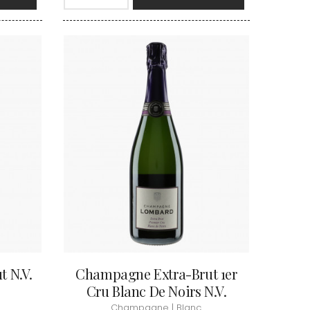
TUPINIER-BAUTISTA
BERT
V
RNARD
ROLINE
VAN CANNEYT CHARLES
AN-MARC
VAN-CANNEYT CHARLES
RC
VAROILLES
RRE
VIGNES DU MAYNES
VAIN
VIOLOT-GUILLEMARD JOANNES
OMAS
VITTEAUT-ALBERTI
ANC
VOCORET ELENI & EDOUARD
FFINET
VOILLOT JOSEPH
OLAS
VOUGERAIE
 N.V.
Champagne Extra-Brut 1er
Cru Blanc De Noirs N.V.
Champagne | Blanc