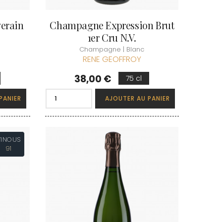
erain
Champagne Expression Brut
1er Cru N.V.
Champagne | Blanc
RENE GEOFFROY
Prix
38,00 €
75 cl
PANIER
AJOUTER AU PANIER
VINOUS
91