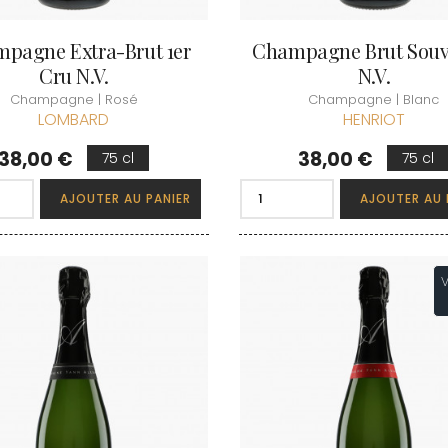
pagne Extra-Brut 1er
Champagne Brut Souv
Cru N.V.
N.V.
Champagne | Rosé
Champagne | Blanc
LOMBARD
HENRIOT
Prix
Prix
38,00 €
38,00 €
75 cl
75 cl
AJOUTER AU PANIER
AJOUTER AU 