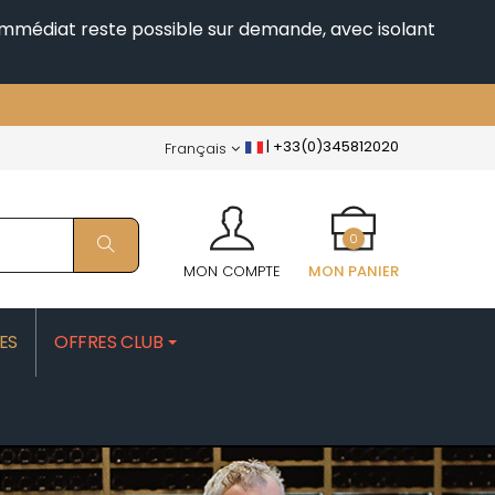
i immédiat reste possible sur demande, avec isolant
|
+33(0)345812020
Français
0
MON COMPTE
MON PANIER
ES
OFFRES CLUB
PATRICK
MOROT ALBERT