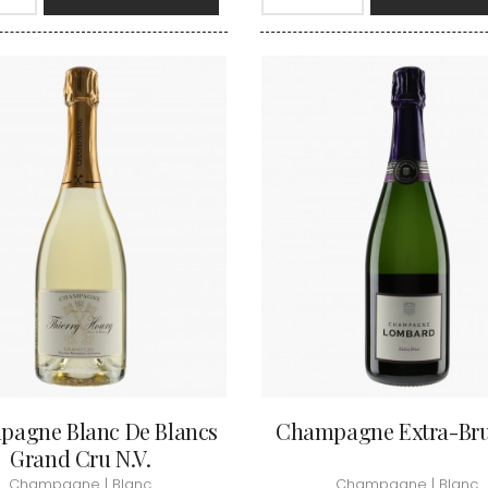
HEILLY-HUBERDEAU
 YVON
MORET HU
HEITZ ARMAND
LA CHAPELLE
MOREY BE
HENRY MARTHE
 MOULIN AUX MOINES
MOREY CA
HERESZTYN-MAZZINI
INT JOSEPH
MOREY JE
HERITIERS DU COMTE LAFON
ABIEN
MOREY MA
HOSPICES DE BEAUNE
DURY
MOREY PIE
HUDELOT-NOELLAT
T-DUVERNAY
MOREY SYL
HUMBERT FRERES
RUNO
MOREY TH
J
OSEPH
MOREY-BL
JACQUESON PAUL
ARC
MOREY-CO
JADOT LOUIS
IMON
MORIN NIC
JAEGER-DEFAIX
OREY PIERRE-YVES
agne Blanc De Blancs
Champagne Extra-Brut
Grand Cru N.V.
Champagne | Blanc
Champagne | Blanc