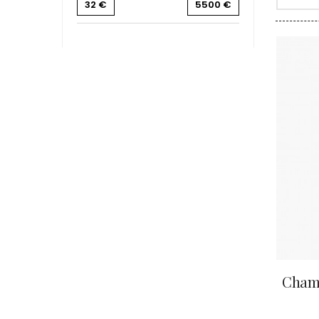
32
€
5500
€
CLERGET
GIRARD-BONNET
5
CLOS DE 
GUIBORAT
3
CLOS DU
CLOS SA
HEIDSIECK CHARLES
4
COCHE F
HENRIOT
12
COCHE-
HOURY THIERRY
3
COFFINE
COLIN B
JACQUESSON
8
COLIN J
KRUG
2
COLIN M
COLIN S
LA BORDERIE
2
COLIN-M
LA CLOSERIE
1
LAFALISE-FROISSART
2
LAHERTE FRERES
6
LALLIER
5
LANCELOT PHILIPPE
5
LARMANDIER-BERNIER
5
LASSAIGNE JACQUES
3
Champ
LAURENT PERRIER
1
LAURENT-PERRIER
3