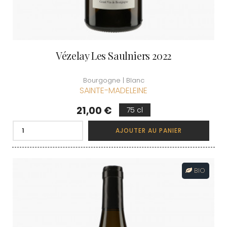
Vézelay Les Saulniers 2022
Bourgogne | Blanc
SAINTE-MADELEINE
Prix
21,00 €
75 cl
AJOUTER AU PANIER
BIO