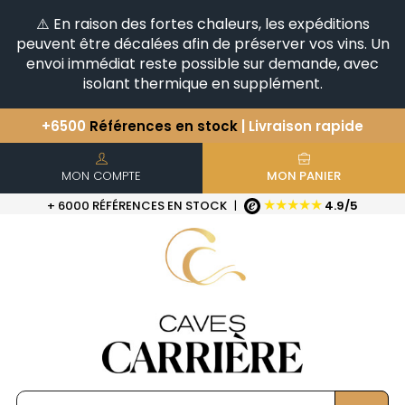
⚠️ En raison des fortes chaleurs, les expéditions
peuvent être décalées afin de préserver vos vins. Un
envoi immédiat reste possible sur demande, avec
isolant thermique en supplément.
+6500
Références en stock
| Livraison rapide
Vous avez une question ?
+33(0)345812020
Découvrez notre sélection
d'Horizontales & Verticales
MON COMPTE
MON PANIER
★★★★★
+ 6000 RÉFÉRENCES EN STOCK
|
4.9/5