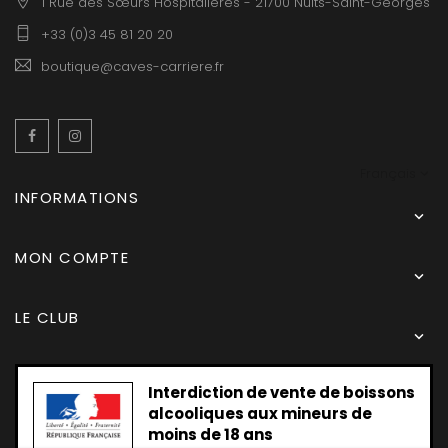
1 Rue des Sœurs Hospitalières - 21700 Nuits-Saint-Georges
+33 (0)3 45 81 20 20
boutique@caves-carriere.fr
Facebook
Instagram
Français
INFORMATIONS

MON COMPTE

LE CLUB

Interdiction de vente de boissons
alcooliques aux mineurs de
moins de 18 ans