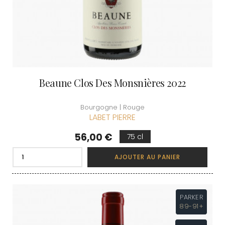
Beaune Clos Des Monsnières 2022
Bourgogne | Rouge
LABET PIERRE
Prix
56,00 €
75 cl
AJOUTER AU PANIER
PARKER
89-91+