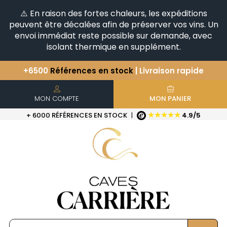
⚠️ En raison des fortes chaleurs, les expéditions
peuvent être décalées afin de préserver vos vins. Un
envoi immédiat reste possible sur demande, avec
isolant thermique en supplément.
+6500
Références en stock
| Livraison rapide
Vous avez une question ?
+33(0)345812020
Découvrez notre sélection
d'Horizontales & Verticales
MON COMPTE
MON PANIER
★★★★★
+ 6000 RÉFÉRENCES EN STOCK
|
4.9/5