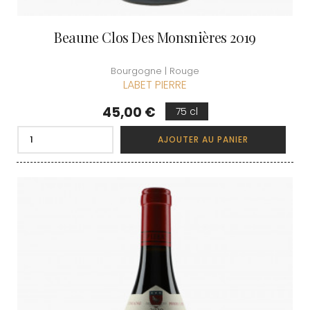
Beaune Clos Des Monsnières 2019
Bourgogne | Rouge
LABET PIERRE
Prix
45,00 €
75 cl
AJOUTER AU PANIER