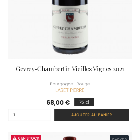
Gevrey-Chambertin Vieilles Vignes 2021
Bourgogne | Rouge
LABET PIERRE
Prix
68,00 €
75 cl
AJOUTER AU PANIER
6 EN STOCK
PARKER