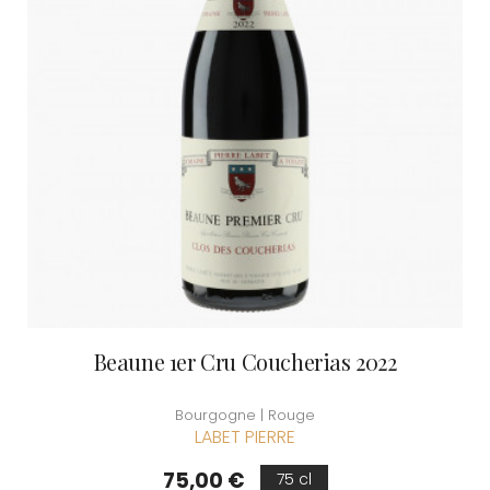
Beaune 1er Cru Coucherias 2022
Bourgogne | Rouge
LABET PIERRE
Prix
75,00 €
75 cl