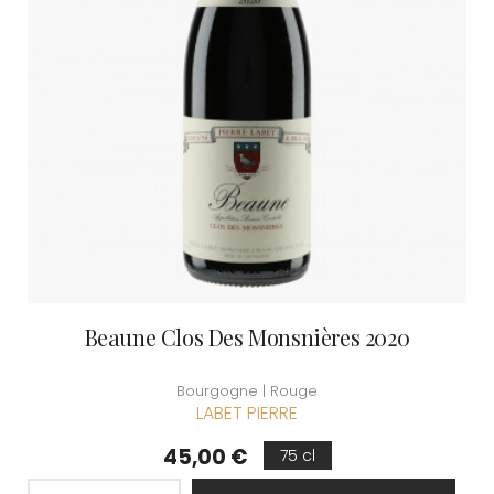
Beaune Clos Des Monsnières 2020
Bourgogne | Rouge
LABET PIERRE
Prix
45,00 €
75 cl