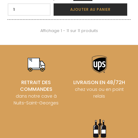
AJOUTER AU PANIER
Affichage 1 - 11 sur 11 produits
RETRAIT DES
LIVRAISON EN 48/72H
COMMANDES
chez vous ou en point
dans notre cave à
relais
Nuits-Saint-Georges