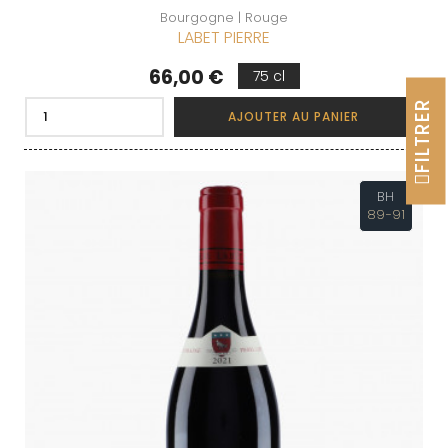
Bourgogne | Rouge
LABET PIERRE
Prix
66,00 €
75 cl
FILTRER
AJOUTER AU PANIER
BH
89-91