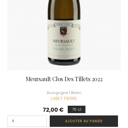
Meursault Clos Des Tillets 2022
Bourgogne | Blanc
LABET PIERRE
Prix
72,00 €
75 cl
AJOUTER AU PANIER