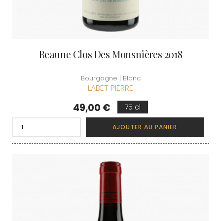
Beaune Clos Des Monsnières 2018
Bourgogne | Blanc
LABET PIERRE
Prix
49,00 €
75 cl
AJOUTER AU PANIER