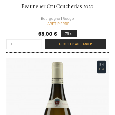
Beaune 1er Cru Coucherias 2020
Bourgogne | Rouge
LABET PIERRE
Prix
68,00 €
75 cl
AJOUTER AU PANIER
BH
89