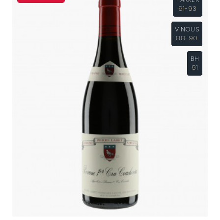
91-93
VINOUS
88-90
BH
91