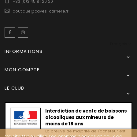
+33 (0)3 45 81 20 20
boutique@caves-carriere.fr
Facebook
Instagram
Français
INFORMATIONS

MON COMPTE

LE CLUB

Interdiction de vente de boissons
alcooliques aux mineurs de
moins de 18 ans
La preuve de majorité de l'acheteur est
Ce site Web utilise ses propres cookies et ceux de
exigée au moment de la vente en ligne