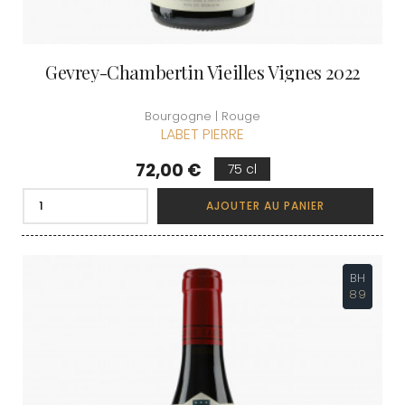
Gevrey-Chambertin Vieilles Vignes 2022
Bourgogne | Rouge
LABET PIERRE
Prix
72,00 €
75 cl
AJOUTER AU PANIER
BH
89