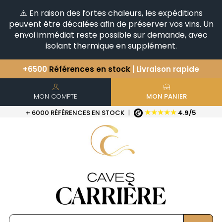
⚠️ En raison des fortes chaleurs, les expéditions
peuvent être décalées afin de préserver vos vins. Un
envoi immédiat reste possible sur demande, avec
isolant thermique en supplément.
+6500
Références en stock
| Livraison rapide
Vous avez une question ?
+33(0)345812020
Découvrez notre sélection
d'Horizontales & Verticales
MON COMPTE
MON PANIER
★★★★★
+ 6000 RÉFÉRENCES EN STOCK
|
4.9/5