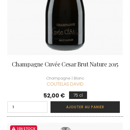
Champagne Cuvée Cesar Brut Nature 2015
Champagne | Blanc
COUTELAS DAVID
Prix
52,00 €
75 cl
AJOUTER AU PANIER
1 EN STOCK