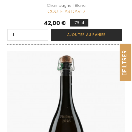
Champagne | Blanc
COUTELAS DAVID
Prix
42,00 €
75 cl
AJOUTER AU PANIER
FILTRER