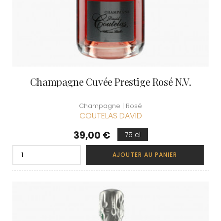
Champagne Cuvée Prestige Rosé N.V.
Champagne | Rosé
COUTELAS DAVID
Prix
39,00 €
75 cl
AJOUTER AU PANIER