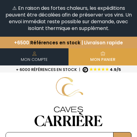
⚠️ En raison des fortes chaleurs, les expéditions
peuvent être décalées afin de préserver vos vins. Un
envoi immédiat reste possible sur demande, avec
isolant thermique en supplément.
+6500
Références en stock
| Livraison rapide
Vous avez une question ?
+33(0)345812020
Découvrez notre sélection
d'Horizontales & Verticales
MON COMPTE
MON PANIER
★★★★★
+ 6000 RÉFÉRENCES EN STOCK
|
4.9/5