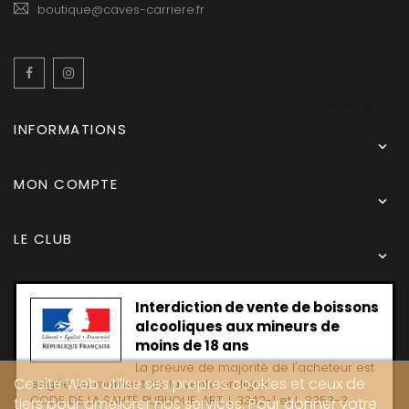
boutique@caves-carriere.fr
Facebook
Instagram
Français
INFORMATIONS

MON COMPTE

LE CLUB

Interdiction de vente de boissons
alcooliques aux mineurs de
moins de 18 ans
La preuve de majorité de l'acheteur est
Ce site Web utilise ses propres cookies et ceux de
exigée au moment de la vente en ligne
CODE DE LA SANTË PUBLIQUE, ART. L 3342-1 et L. 3353-3
tiers pour améliorer nos services. Pour donner votre