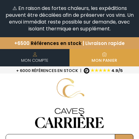
⚠️ En raison des fortes chaleurs, les expéditions
peuvent être décalées afin de préserver vos vins. Un
envoi immédiat reste possible sur demande, avec
isolant thermique en supplément.
+6500
Références en stock
| Livraison rapide
Vous avez une question ?
+33(0)345812020
Découvrez notre sélection
d'Horizontales & Verticales
MON COMPTE
MON PANIER
★★★★★
+ 6000 RÉFÉRENCES EN STOCK
|
4.9/5