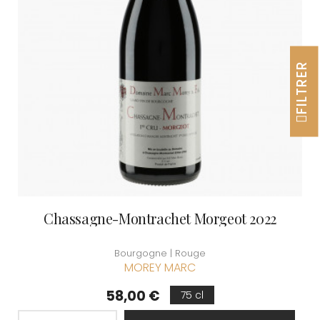
FILTRER
Chassagne-Montrachet Morgeot 2022
Bourgogne | Rouge
MOREY MARC
Prix
58,00 €
75 cl