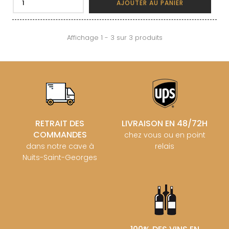
AJOUTER AU PANIER
Affichage 1 - 3 sur 3 produits
RETRAIT DES
LIVRAISON EN 48/72H
COMMANDES
chez vous ou en point
dans notre cave à
relais
Nuits-Saint-Georges