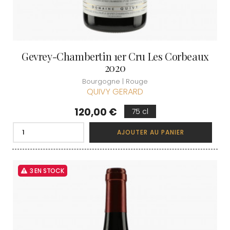
Gevrey-Chambertin 1er Cru Les Corbeaux
2020
Bourgogne | Rouge
QUIVY GERARD
Prix
120,00 €
75 cl
AJOUTER AU PANIER
3 EN STOCK