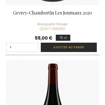
Gevrey-Chambertin Les Journaux 2020
Bourgogne | Rouge
QUIVY GERARD
Prix
59,00 €
75 cl
AJOUTER AU PANIER