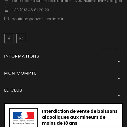
1 Rue des Sœurs Hospitalières - 21700 Nuits-Saint-Georges
+33 (0)3 45 81 20 20
boutique@caves-carriere.fr
Facebook
Instagram
Français
INFORMATIONS

MON COMPTE

LE CLUB

Interdiction de vente de boissons
alcooliques aux mineurs de
moins de 18 ans