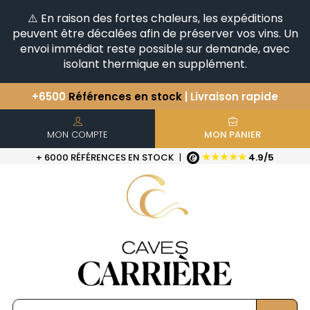
⚠️ En raison des fortes chaleurs, les expéditions
peuvent être décalées afin de préserver vos vins. Un
envoi immédiat reste possible sur demande, avec
isolant thermique en supplément.
+6500
Références en stock
| Livraison rapide
Vous avez une question ?
+33(0)345812020
Découvrez notre sélection
d'Horizontales & Verticales
MON COMPTE
MON PANIER
★★★★★
+ 6000 RÉFÉRENCES EN STOCK
|
4.9/5