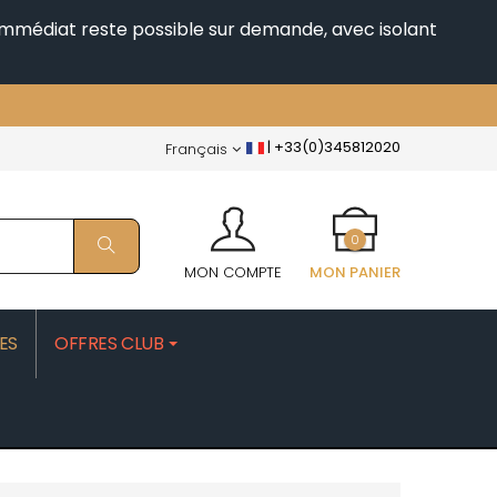
i immédiat reste possible sur demande, avec isolant
|
+33(0)345812020
Français
0
MON COMPTE
MON PANIER
ES
OFFRES CLUB
PATRICK
MOROT ALBERT