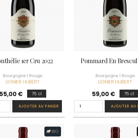
nthélie 1er Cru 2022
Pommard En Brescul 
Bourgogne | Rouge
Bourgogne | Rouge
LIGNIER HUBERT
LIGNIER HUBERT
Prix
Prix
55,00 €
59,00 €
75 cl
75 cl
AJOUTER AU PANIER
AJOUTER AU 
BIO