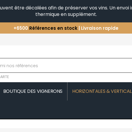
peuvent être décalées afin de préserver vos vins. Un envo
thermique en supplément.
+6500
Références en stock
| Livraison rapide
Vous avez une question ?
+33(0)345812020
Découvrez notre sélection
d'Horizontales & Verticales
ARTE
BOUTIQUE DES VIGNERONS
HORIZONTALES & VERTICAL
MOREAU
COMTE SENARD
JAVILLIER 