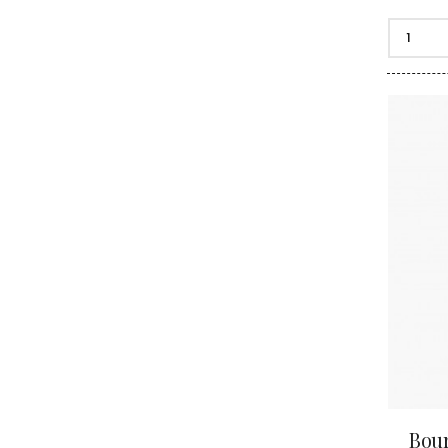
CLERGET
CLOS DE 
CLOS DU
CLOS SA
COCHE F
COCHE-
COFFINE
COLIN B
COLIN J
COLIN M
COLIN S
COLIN-M
Bou