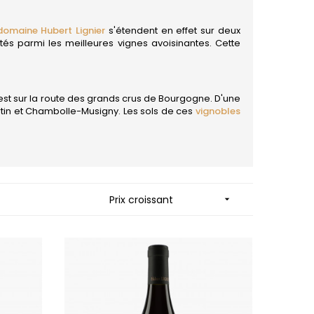
ES
MORTET DENIS
QUELINE
MUGNERET-GIBOURG
MUGNIER JACQUES-FREDERIC
domaine Hubert Lignier
s'étendent en effet sur deux
 JB
MUZARD LUCIEN
etés parmi les meilleures vignes avoisinantes. Cette
N
NAUDIN-FERRAND
VIER
NICOLAS
ARD ET FILS
 est sur la route des grands crus de Bourgogne. D'une
NOELLAT GEORGES
tin et Chambolle-Musigny. Les sols de ces
vignobles
NOELLAT MICHEL
RAINE
NOURRISSAT
RONDE - ANTOINE
P
LA BIGNE
PACALET PHILIPPE
RE
PAQUET AGNES
ICHEL
PARCELLAIRES DE SAULX
Prix croissant

PASCAL JOSEPH
 FRANCOIS
PATAILLE LAURENT
 NICOLE
PATAILLE SYLVAIN
PATTES-LOUP - THOMAS PICO
RT
PAVELOT
OT
PERDRIX
ORIOT
PERNOT ALVINA
EUX ROLAND
PERNOT PAUL
UCIEN
PERROT-MINOT