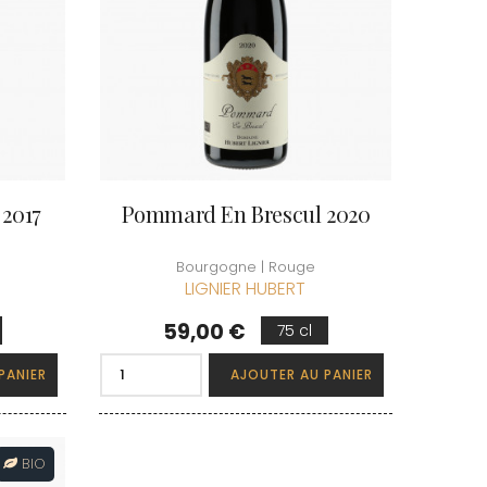
2017
Pommard En Brescul 2020
Bourgogne | Rouge
LIGNIER HUBERT
Prix
59,00 €
75 cl
PANIER
AJOUTER AU PANIER
BIO