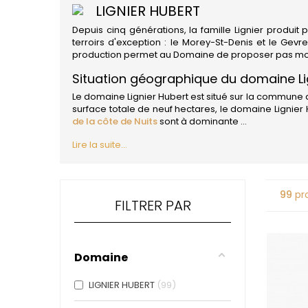
4
LIGNIER HUBERT
47N3E -
Depuis cinq générations, la famille Lignier produit
A
terroirs d'exception : le Morey-St-Denis et le Gevr
A & P DE 
production permet au Domaine de proposer pas moin
ALADAME
Situation géographique du domaine Li
AMIOT ET
AMIOT L
Le domaine Lignier Hubert est situé sur la commune d
ARLAUD
surface totale de neuf hectares, le domaine Ligni
ARLOT
de la côte de Nuits
sont à dominante ...
ARNOUX
Lire la suite...
B
BACHELE
BACHELE
BACHEL
99
pro
BACHEY
FILTRER PAR
BAILLOT
BAILLOT
BALLAND
BALLAND
Domaine
Domaine
BALLOT-
LIGNIER HUBERT
99
BART