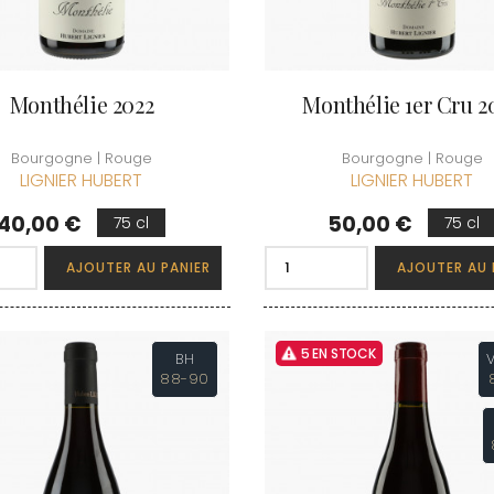
Monthélie 2022
Monthélie 1er Cru 2
Bourgogne | Rouge
Bourgogne | Rouge
LIGNIER HUBERT
LIGNIER HUBERT
Prix
Prix
40,00 €
50,00 €
75 cl
75 cl
AJOUTER AU PANIER
AJOUTER AU 
5 EN STOCK
BH
88-90