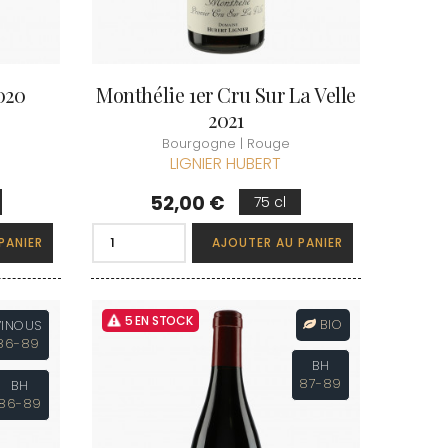
020
Monthélie 1er Cru Sur La Velle
2021
Bourgogne | Rouge
LIGNIER HUBERT
Prix
52,00 €
75 cl
PANIER
AJOUTER AU PANIER
5 EN STOCK
BIO
VINOUS
86-89
BH
87-89
BH
86-89