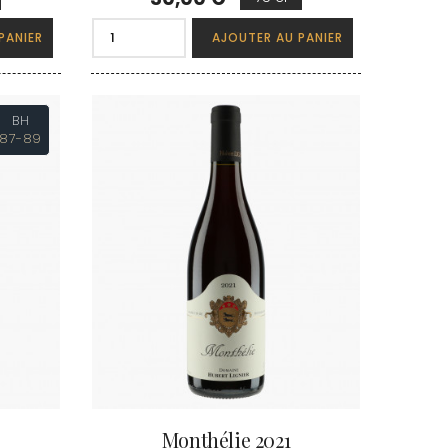
TUPINIER-BAUTISTA
BERT
V
RNARD
PANIER
AJOUTER AU PANIER
ROLINE
VAN CANNEYT CHARLES
AN-MARC
VAN-CANNEYT CHARLES
RC
VAROILLES
RRE
VIGNES DU MAYNES
BH
VAIN
VIOLOT-GUILLEMARD JOANNES
87-89
OMAS
VITTEAUT-ALBERTI
ANC
VOCORET ELENI & EDOUARD
FFINET
VOILLOT JOSEPH
OLAS
VOUGERAIE
Monthélie 2021