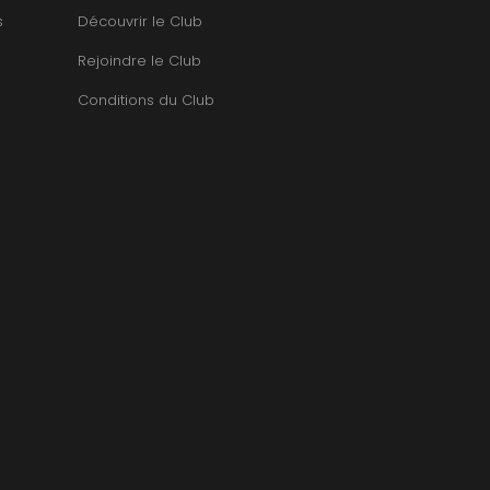
TUPINIER-BAUTISTA
BERT
s
Découvrir le Club
V
RNARD
Rejoindre le Club
ROLINE
VAN CANNEYT CHARLES
AN-MARC
VAN-CANNEYT CHARLES
Conditions du Club
RC
VAROILLES
RRE
VIGNES DU MAYNES
VAIN
VIOLOT-GUILLEMARD JOANNES
OMAS
VITTEAUT-ALBERTI
ANC
VOCORET ELENI & EDOUARD
FFINET
VOILLOT JOSEPH
OLAS
VOUGERAIE