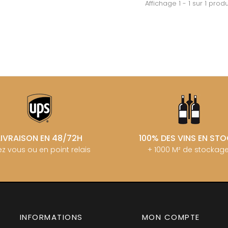
MANIERE R
Affichage 1 - 1 sur 1 produ
ERE & FILS
G
MARCHAND
GALEYRAND JERÔME
MARQUIS D
GAMBAL ALEX
MATROT PI
D SYLVAIN
GARAUDET FLORENT
MATROT TH
AUX MOINES
GARENNE
MEO-CAM
IENNE
GENOT-BOULANGER
MEO-CAMUZ
IENNE - ICAUNA
GERMAIN HENRI
MEO-CAMUZ
BORIS
GIBOURG ROBERT
MERLIN
 DE BRIAILLES
GIRARDIN PIERRE
MESSAGER
 VINCENT & JEAN-
GIRARDIN VINCENT
MIA
GIROUD CAMILLE
MIKULSKI 
GLANTENAY THIERRY
MILLOT JE
 DE LA TOUR
GOUGES HENRI
MINIERE F &
U DE MARSANNAY
GRAS ALAIN
LIVRAISON EN 48/72H
100% DES VINS EN ST
MONGEAR
 DE MEURSAULT
GRIVOT JEAN
MONTHELI
EAN-LOUIS
z vous ou en point relais
+ 1000 M² de stockag
GROFFIER ROBERT PERE & FILS
AUL
PORCHERE
GROS ANNE
CHOUET
MOREAU A
GUILLON JEAN-MICHEL
N NOELLAT Maxime
MOREAU BE
GUY BOCARD
ON ROBERT
MOREAU C
GUYON JEAN-PIERRE
UX JEROME
MOREAU D
 DE CHAMIREY
H
MOREAU JE
RUNO
INFORMATIONS
MON COMPTE
MOREAU-N
HARMAND-GEOFFROY
 CHRISTIAN
MORET DA