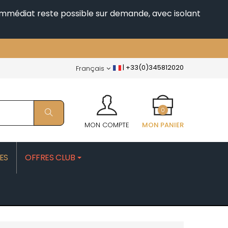
i immédiat reste possible sur demande, avec isolant
|
+33(0)345812020
Français
0
MON COMPTE
MON PANIER
ES
OFFRES CLUB
PATRICK
MOROT ALBERT