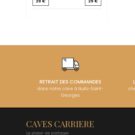
29
€
29
€
BZIKOT P
C
CAMUS
CATHIAR
CELLIER 
CHABLIS
CHABLIS
CHAMPY 
CHANDON
CHARTON
PIERRE
CHATEAU
CHATEA
RETRAIT DES COMMANDES
CHATEAU
CHAVY J
dans notre cave à Nuits-Saint-
che
CHAVY P
Georges
CHAVY-
CHEURLI
CHEVILL
CHEZEA
CAVES CARRIERE
CHÂTEAU
CLAIR B
Le plaisir de partager
CLERGET