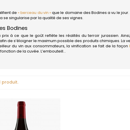
COMTES LAFON
JAYER GILL
CONFURON JEAN-JACQUES
JAYER JAC
 MICHAUT GUILLAUME
COQUARD LOISON FLEUROT
JEANNOT
lifient de
« berceau du vin »
que le domaine des Bodines a vu le jour. C
JESSIAUME
a se singularise par la qualité de ses vignes.
D
VILLAINE
JOBLOT
DAMPT
es Bodines
 STEPHANE
JOLIET
DANCER THEO
 FILS
JOUAN OLI
rix à ce que le goût reflète les réalités du terroir jurassien. Ains
DANCER VINCENT
EON
JULIEN GER
 afin de s’éloigner le maximum possible des produits chimiques. La
DARVIOT-PERRIN
 meilleur du vin aux consommateurs, la vinification se fait de la façon
L
DAUVISSAT JEAN & FILS
fonction de la cuvée. L’embouteill...
DAUVISSAT RENE & VINCENT
LA COMMA
-LACHAUX
DE COURCEL
LA PIERRE 
DE MONTILLE
LEPETIT DE 
T AURORE
DE SUREMAIN ERIC
LABET PIER
T JEAN-CLAUDE
DEFAIX BERNARD
LAFARGE M
ET-MONNOT
DELAGRANGE HENRI
 1 produit.
LAHAYE
-LEGROS
DIDON
LAMARCHE
 ARNAUD
DOMAINE DE LA CRAS
LAMARCHE
 VAN CANNEYT LAURE
DOMAINE DE LA TOUR PENET
LAMBRAYS
-CURTET
DOMAINE DES CHEZEAUX
LAMY HUBE
-CURTET (made by
DROIN JEAN PAUL & BENOIT
LAMY-PILL
DROUHIN JOSEPH
 Roulot)
LAUNAY-H
DROUHIN-LAROZE
MILLOT
LAVANTUR
DROUHIN-VAUDON
LE MOINE L