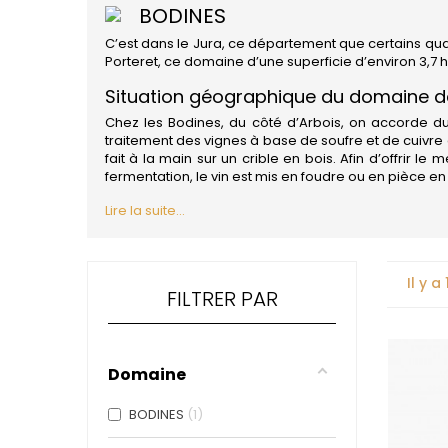
4
BODINES
47N3E -
C’est dans le Jura, ce département que certains qua
A
Porteret, ce domaine d’une superficie d’environ 3,7 h
A & P DE 
Situation géographique du domaine d
ALADAME
AMIOT ET
Chez les Bodines, du côté d’Arbois, on accorde du p
AMIOT L
traitement des vignes à base de soufre et de cuivre
ARLAUD
fait à la main sur un crible en bois. Afin d’offrir le
ARLOT
fermentation, le vin est mis en foudre ou en pièce en 
ARNOUX
Lire la suite...
B
BACHELE
BACHELE
BACHEL
Il y a
BACHEY
FILTRER PAR
BAILLOT
BAILLOT
BALLAND
BALLAND
Domaine
Domaine
BALLOT-
BODINES
1
BART