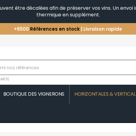
peuvent être décalées afin de préserver vos vins. Un envo
thermique en supplément.
+6500
Références en stock
| Livraison rapide
Vous avez une question ?
+33(0)345812020
Découvrez notre sélection
d'Horizontales & Verticales
ARTE
BOUTIQUE DES VIGNERONS
HORIZONTALES & VERTICAL
MOREAU
COMTE SENARD
JAVILLIER 