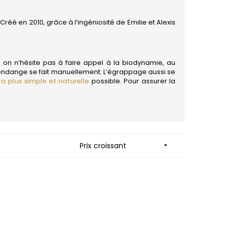
ES
MORTET DENIS
QUELINE
MUGNERET-GIBOURG
MUGNIER JACQUES-FREDERIC
réé en 2010, grâce à l’ingéniosité de Emilie et Alexis
 JB
MUZARD LUCIEN
N
NAUDIN-FERRAND
VIER
i, on n’hésite pas à faire appel à la biodynamie, au
NICOLAS
ARD ET FILS
 vendange se fait manuellement. L’égrappage aussi se
NOELLAT GEORGES
la plus simple et naturelle
possible. Pour assurer la
NOELLAT MICHEL
RAINE
NOURRISSAT
RONDE - ANTOINE
P
LA BIGNE
PACALET PHILIPPE
RE
PAQUET AGNES
ICHEL
PARCELLAIRES DE SAULX
Prix croissant

PASCAL JOSEPH
 FRANCOIS
PATAILLE LAURENT
 NICOLE
PATAILLE SYLVAIN
PATTES-LOUP - THOMAS PICO
RT
PAVELOT
OT
PERDRIX
ORIOT
PERNOT ALVINA
EUX ROLAND
PERNOT PAUL
UCIEN
PERROT-MINOT