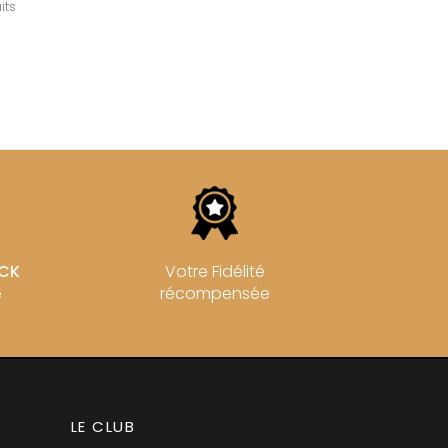
ROULOT
ICHARD
its
ROULOT JEAN-MARC
-GRILLOT
ROUMIER CHRISTOPHE
'ANGERVILLE
ROUMIER GEORGES
ERRE
ROUMIER LAURENT
IERRY & PASCALE
ROUSSEAU ARMAND
UZET
ROUX
ET Frère & Soeur
ROY ELODIE
ET Frère & Soeurs
S
-GERMAIN
SAINTE-MADELEINE
SAUZET ETIENNE
FRANCOIS
T
AN-MARC
TARDY JEAN & FILS
 R
TESSIER
OCK
Votre Fidélité
D-MUGNERET
THIBERT
E-DOUHAIRET-
récompensée
e
THIRIET CAMILLE
T
THOMAS-COLLARDOT
LEX
TOLLOT-BEAUT
RNARD ET FILS
TRAPET PERE & FILS
HRISTIAN
TRAPET PIERRE & LOUIS
AVID
TRICOT M-J
AN & FILS
TRUCHETET
LE CLUB
AUDET
TRUCHETET MORGAN
VID